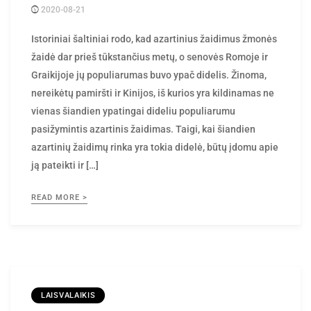
Posted
rasytojas
by
Istoriniai šaltiniai rodo, kad azartinius žaidimus žmonės
žaidė dar prieš tūkstančius metų, o senovės Romoje ir
Graikijoje jų populiarumas buvo ypač didelis. Žinoma,
nereikėtų pamiršti ir Kinijos, iš kurios yra kildinamas ne
vienas šiandien ypatingai dideliu populiarumu
pasižymintis azartinis žaidimas. Taigi, kai šiandien
azartinių žaidimų rinka yra tokia didelė, būtų įdomu apie
ją pateikti ir […]
READ MORE >
LAISVALAIKIS
Wakeboards pasirinkimas: į ką atkreipti