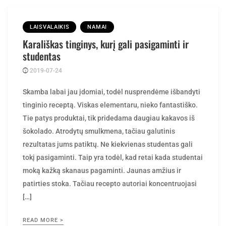
LAISVALAIKIS
NAMAI
Karališkas tinginys, kurį gali pasigaminti ir
studentas
2019-07-24
Posted
rasytojas
by
Skamba labai jau įdomiai, todėl nusprendėme išbandyti
tinginio receptą. Viskas elementaru, nieko fantastiško.
Tie patys produktai, tik pridedama daugiau kakavos iš
šokolado. Atrodytų smulkmena, tačiau galutinis
rezultatas jums patiktų. Ne kiekvienas studentas gali
tokį pasigaminti. Taip yra todėl, kad retai kada studentai
moką kažką skanaus pagaminti. Jaunas amžius ir
patirties stoka. Tačiau recepto autoriai koncentruojasi
[…]
READ MORE >