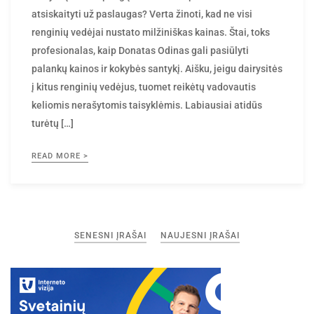
renginių vedėjai nustato milžiniškas kainas. Štai, toks
profesionalas, kaip Donatas Odinas gali pasiūlyti
palankų kainos ir kokybės santykį. Aišku, jeigu dairysitės
į kitus renginių vedėjus, tuomet reikėtų vadovautis
keliomis nerašytomis taisyklėmis. Labiausiai atidūs
turėtų […]
READ MORE >
Navigacija
SENESNI ĮRAŠAI
NAUJESNI ĮRAŠAI
tarp
įrašų