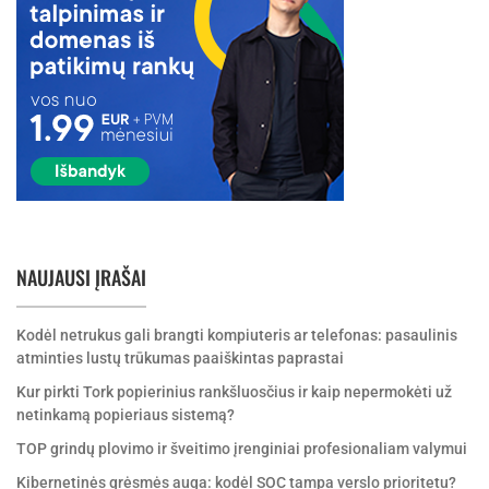
NAUJAUSI ĮRAŠAI
Kodėl netrukus gali brangti kompiuteris ar telefonas: pasaulinis
atminties lustų trūkumas paaiškintas paprastai
Kur pirkti Tork popierinius rankšluosčius ir kaip nepermokėti už
netinkamą popieriaus sistemą?
TOP grindų plovimo ir šveitimo įrenginiai profesionaliam valymui
Kibernetinės grėsmės auga: kodėl SOC tampa verslo prioritetu?