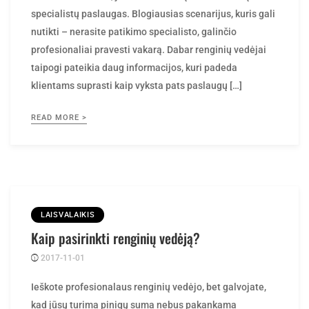
nutikti – nerasite patikimo specialisto, galinčio
profesionaliai pravesti vakarą. Dabar renginių vedėjai
taipogi pateikia daug informacijos, kuri padeda
klientams suprasti kaip vyksta pats paslaugų […]
READ MORE >
LAISVALAIKIS
Kaip pasirinkti renginių vedėją?
2017-11-01
Posted
rasytojas
by
Ieškote profesionalaus renginių vedėjo, bet galvojate,
kad jūsų turima pinigų suma nebus pakankama
atsiskaityti už paslaugas? Verta žinoti, kad ne visi