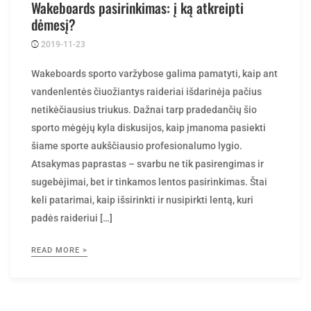
dėmesį?
2019-11-23
Posted
rasytojas
by
Wakeboards sporto varžybose galima pamatyti, kaip ant
vandenlentės čiuožiantys raideriai išdarinėja pačius
netikėčiausius triukus. Dažnai tarp pradedančių šio
sporto mėgėjų kyla diskusijos, kaip įmanoma pasiekti
šiame sporte aukščiausio profesionalumo lygio.
Atsakymas paprastas – svarbu ne tik pasirengimas ir
sugebėjimai, bet ir tinkamos lentos pasirinkimas. Štai
keli patarimai, kaip išsirinkti ir nusipirkti lentą, kuri
padės raideriui […]
READ MORE >