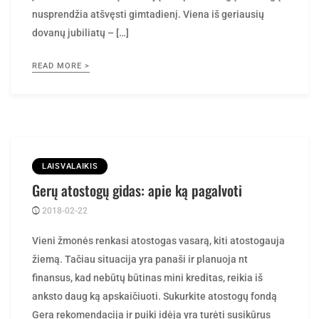
dovanų jubiliatų – […]
READ MORE >
LAISVALAIKIS
Gerų atostogų gidas: apie ką pagalvoti
2018-02-22
Posted
rasytojas
by
Vieni žmonės renkasi atostogas vasarą, kiti atostogauja
žiemą. Tačiau situacija yra panaši ir planuoja nt
finansus, kad nebūtų būtinas mini kreditas, reikia iš
anksto daug ką apskaičiuoti. Sukurkite atostogų fondą
Gera rekomendacija ir puiki idėja yra turėti susikūrus
atostogų fondą. Jam esant mini kreditas internetu irgi