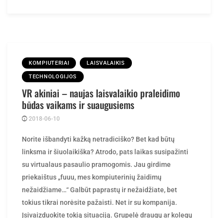
KOMPIUTERIAI
LAISVALAIKIS
TECHNOLOGIJOS
VR akiniai – naujas laisvalaikio praleidimo
būdas vaikams ir suaugusiems
2018-06-10
Posted
rasytojas
by
Norite išbandyti kažką netradiciško? Bet kad būtų
linksma ir šiuolaikiška? Atrodo, pats laikas susipažinti
su virtualaus pasaulio pramogomis. Jau girdime
priekaištus „fuuu, mes kompiuterinių žaidimų
nežaidžiame…“ Galbūt paprastų ir nežaidžiate, bet
tokius tikrai norėsite pažaisti. Net ir su kompanija.
Įsivaizduokite tokią situaciją. Grupelė draugų ar kolegų
nusprendžia atšvęsti gimtadienį. Viena iš geriausių