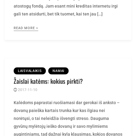
gali ten atsidurti, bet tik tuomet, kai ten jau […]
READ MORE >
LAISVALAIKIS
NAMAI
Žaislai katėms: kokius pirkti?
2017-11-10
Posted
rasytojas
by
Kalėdoms paprastai ruošiamasi dar gerokai iš anksto –
dovanų paieška kartais trunka kur kas ilgiau nei
norėtųsi, o tai neleidžia išvengti streso. Dauguma
gyvūnų mylėtojų ieško dovanų ir savo mylimiems
augintiniams, tad dažnai kyla klausimas, kokios dovanos
labiausiai nudžiugintų kates ar šunis. Žaislai katėms