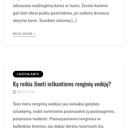
gali būti tikrai puikiu pasirinkimu, jei ieškote dovanos
aktyviai katei. Šiandien siūlomų […]
READ MORE >
LAISVALAIKIS
Ką reikia žinoti ieškantiems renginių vedėjų?
2017-11-01
Posted
rasytojas
by
Šiuo metu renginių vedėjai jau sulaukia galybės
užsakymų, todėl norintiems pasinaudoti jų paslaugomis,
patariama nedelsti. Planuojantiems renginius ar
kažkokias šventes, jau dabar derėtų rezervuoti šių
specialistų paslaugas. Blogiausias scenarijus, kuris gali