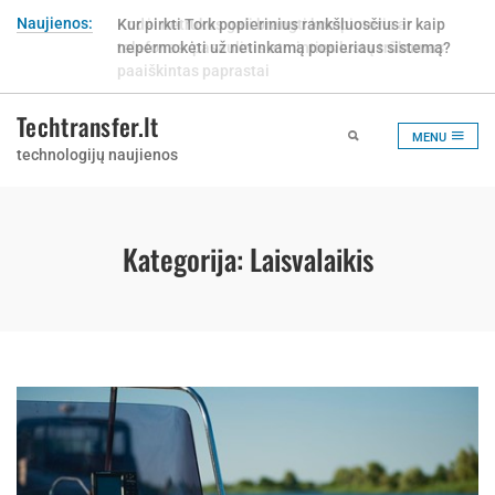
Skip
Naujienos:
Kur pirkti Tork popierinius rankšluosčius ir kaip
to
nepermokėti už netinkamą popieriaus sistemą?
content
Techtransfer.lt
MENU
technologijų naujienos
Kategorija:
Laisvalaikis