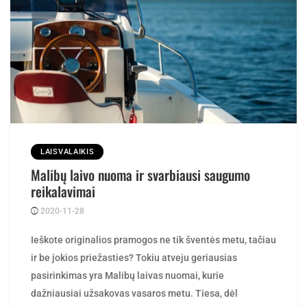
LAISVALAIKIS
Malibų laivo nuoma ir svarbiausi saugumo
reikalavimai
2020-11-28
Posted
rasytojas
by
Ieškote originalios pramogos ne tik šventės metu, tačiau
ir be jokios priežasties? Tokiu atveju geriausias
pasirinkimas yra Malibų laivas nuomai, kurie
dažniausiai užsakovas vasaros metu. Tiesa, dėl
kintančių oro sąlygų tai tampa pramoga, kuri aktuali