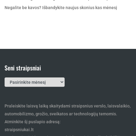
Negalite be kavos? Išbandykite naujus skonius kas mėnesį
Seni straipsniai
Seni
straipsniai
Praleiskite laisvą laiką skaitydami straipsnius verslo, laisvalaikio,
automobilizmo, grožio, sveikatos ar technologijų temomis.
Atminkite šį puslapio adresą:
straipsniukai.lt
– tai naujas ir įdomus interneto leidinys visiems šiuolaikiškiems