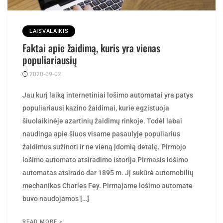
LAISVALAIKIS
Faktai apie žaidimą, kuris yra vienas
populiariausių
2020-09-02
Posted
rasytojas
by
Jau kurį laiką internetiniai lošimo automatai yra patys
populiariausi kazino žaidimai, kurie egzistuoja
šiuolaikinėje azartinių žaidimų rinkoje. Todėl labai
naudinga apie šiuos visame pasaulyje populiarius
žaidimus sužinoti ir ne vieną įdomią detalę. Pirmojo
lošimo automato atsiradimo istorija Pirmasis lošimo
automatas atsirado dar 1895 m. Jį sukūrė automobilių
mechanikas Charles Fey. Pirmajame lošimo automate
buvo naudojamos […]
READ MORE >