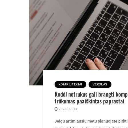
KOMPIUTERIAI
VERSLAS
Kodėl netrukus gali brangti kompi
trūkumas paaiškintas paprastai
2026-07-30
Posted
rasytojas
by
Jeigu artimiausiu metu planuojate pirkti