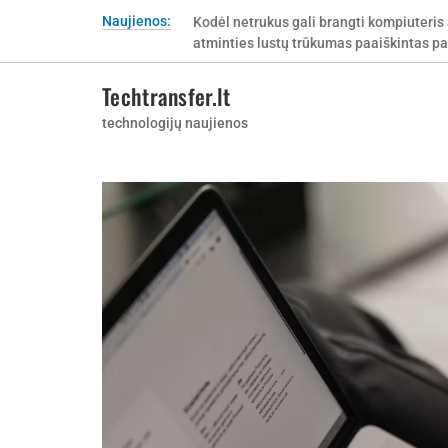
Skip
Naujienos:
Kur pirkti Tork popierinius rankšluosčiu
to
netinkamą popieriaus sistemą?
content
Techtransfer.lt
technologijų naujienos