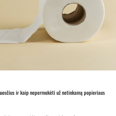
luosčius ir kaip nepermokėti už netinkamą popieriaus