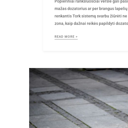
Popieriniai rankšluosčiai versle gali pas
mažas dozatorius ar per brangus lapelių
renkantis Tork sistemą svarbu žiūrėti ne v
zona, kaip dažnai reikės papildyti dozator
READ MORE >