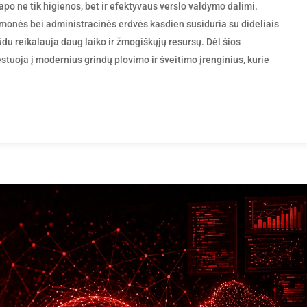
po ne tik higienos, bet ir efektyvaus verslo valdymo dalimi.
įmonės bei administracinės erdvės kasdien susiduria su dideliais
būdu reikalauja daug laiko ir žmogiškųjų resursų. Dėl šios
stuoja į modernius grindų plovimo ir šveitimo įrenginius, kurie