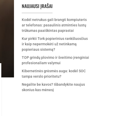
NAUJAUSI ĮRAŠAI
Kodėl netrukus gali brangti kompiuteris
ar telefonas: pasaulinis atminties lustų
trūkumas paaiškintas paprastai
Kur pirkti Tork popierinius rankšluosčius
ir kaip nepermokėti už netinkamą
popieriaus sistemą?
TOP grindų plovimo ir šveitimo įrenginiai
profesionaliam valymui
Kibernetinės grėsmės auga: kodėl SOC
tampa verslo prioritetu?
Negalite be kavos? Išbandykite naujus
skonius kas mėnesį