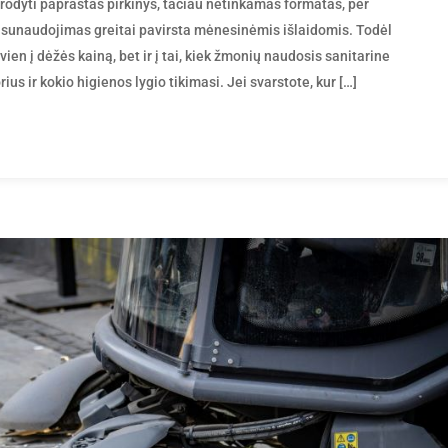
irodyti paprastas pirkinys, tačiau netinkamas formatas, per
 sunaudojimas greitai pavirsta mėnesinėmis išlaidomis. Todėl
ien į dėžės kainą, bet ir į tai, kiek žmonių naudosis sanitarine
ius ir kokio higienos lygio tikimasi. Jei svarstote, kur […]