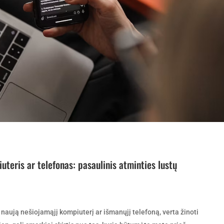
uteris ar telefonas: pasaulinis atminties lustų
 naują nešiojamąjį kompiuterį ar išmanųjį telefoną, verta žinoti