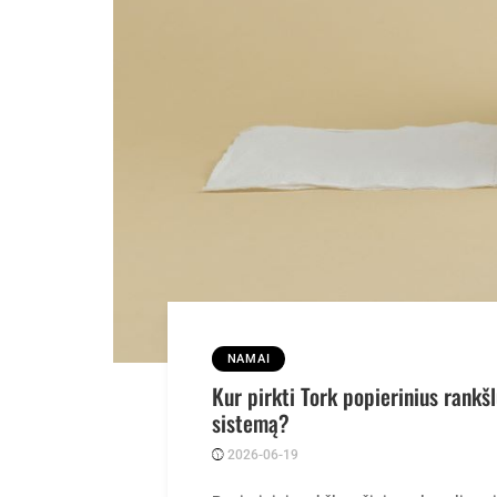
NAMAI
Kur pirkti Tork popierinius rankš
sistemą?
2026-06-19
Posted
zawe
by