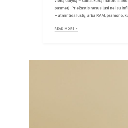
vieną dalyką – kaina, kurią matote šiandi
pusmetį. Priežastis nesusijusi nei su infl
– atminties lustų, arba RAM, pramonė, ku
READ MORE >