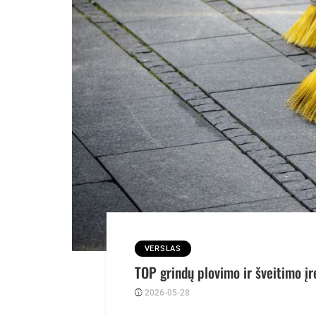
VERSLAS
TOP grindų plovimo ir šveitimo įr
2026-05-28
Posted
rasytojas