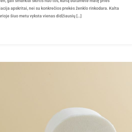
en, gali smarkiai skirtis nuo tos, kurią būtumėte matę prieš
iacija apskritai, nei su konkrečios prekės ženklo rinkodara. Kalta
rioje šiuo metu vyksta vienas didžiausių […]