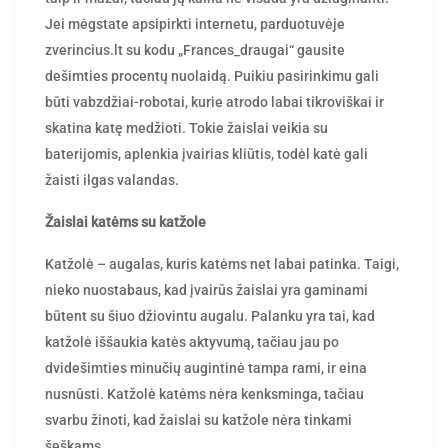
Jei mėgstate apsipirkti internetu, parduotuvėje
zverincius.lt su kodu „Frances_draugai“ gausite
dešimties procentų nuolaidą. Puikiu pasirinkimu gali
būti vabzdžiai-robotai, kurie atrodo labai tikroviškai ir
skatina katę medžioti. Tokie žaislai veikia su
baterijomis, aplenkia įvairias kliūtis, todėl katė gali
žaisti ilgas valandas.
Žaislai katėms su katžole
Katžolė – augalas, kuris katėms net labai patinka. Taigi,
nieko nuostabaus, kad įvairūs žaislai yra gaminami
būtent su šiuo džiovintu augalu. Palanku yra tai, kad
katžolė iššaukia katės aktyvumą, tačiau jau po
dvidešimties minučių augintinė tampa rami, ir eina
nusnūsti. Katžolė katėms nėra kenksminga, tačiau
svarbu žinoti, kad žaislai su katžole nėra tinkami
šeškams.