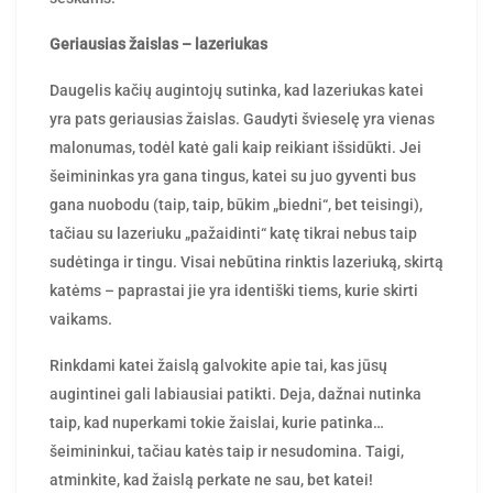
Geriausias žaislas – lazeriukas
Daugelis kačių augintojų sutinka, kad lazeriukas katei
yra pats geriausias žaislas. Gaudyti švieselę yra vienas
malonumas, todėl katė gali kaip reikiant išsidūkti. Jei
šeimininkas yra gana tingus, katei su juo gyventi bus
gana nuobodu (taip, taip, būkim „biedni“, bet teisingi),
tačiau su lazeriuku „pažaidinti“ katę tikrai nebus taip
sudėtinga ir tingu. Visai nebūtina rinktis lazeriuką, skirtą
katėms – paprastai jie yra identiški tiems, kurie skirti
vaikams.
Rinkdami katei žaislą galvokite apie tai, kas jūsų
augintinei gali labiausiai patikti. Deja, dažnai nutinka
taip, kad nuperkami tokie žaislai, kurie patinka…
šeimininkui, tačiau katės taip ir nesudomina. Taigi,
atminkite, kad žaislą perkate ne sau, bet katei!