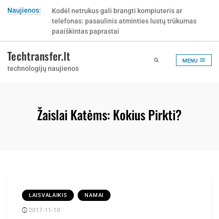
Skip
Naujienos:
Kodėl netrukus gali brangti kompiuteris ar
to
telefonas: pasaulinis atminties lustų trūkumas
content
paaiškintas paprastai
Techtransfer.lt
MENU
technologijų naujienos
Žaislai Katėms: Kokius Pirkti?
LAISVALAIKIS
NAMAI
2017-11-10
Posted