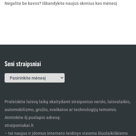
Negalite be kavos? Išbandykite naujus skonius kas mėnesį
Seni straipsniai
Seni
straipsniai
Praleiskite laisvą laiką skaitydami straipsnius verslo, laisvalaikio,
automobilizmo, grožio, sveikatos ar technologijų temomis.
Atminkite šį puslapio adresą:
straipsniukai.lt
– tai naujas ir įdomus interneto leidinys visiems šiuolaikiškiems