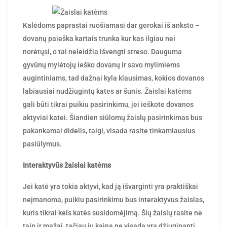
rasytojas
by
Kalėdoms paprastai ruošiamasi dar gerokai iš anksto –
dovanų paieška kartais trunka kur kas ilgiau nei
norėtųsi, o tai neleidžia išvengti streso. Dauguma
gyvūnų mylėtojų ieško dovanų ir savo mylimiems
augintiniams, tad dažnai kyla klausimas, kokios dovanos
labiausiai nudžiugintų kates ar šunis.
Žaislai katėms
gali būti tikrai puikiu pasirinkimu, jei ieškote dovanos
aktyviai katei. Šiandien siūlomų žaislų pasirinkimas bus
pakankamai didelis, taigi, visada rasite tinkamiausius
pasiūlymus.
Interaktyvūs žaislai katėms
Jei katė yra tokia aktyvi, kad ją išvarginti yra praktiškai
neįmanoma, puikiu pasirinkimu bus interaktyvus žaislas,
kuris tikrai kels katės susidomėjimą. Šių žaislų rasite ne
taip ir mažai, tačiau jų kaina ne visada yra džiuginanti.