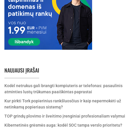
NAUJAUSI ĮRAŠAI
Kodėl netrukus gali brangti kompiuteris ar telefonas: pasaulinis
atminties lustų trūkumas paaiškintas paprastai
Kur pirkti Tork popierinius rankšluosčius ir kaip nepermokėti už
netinkamą popieriaus sistemą?
TOP grindų plovimo ir šveitimo įrenginiai profesionaliam valymui
Kibernetinės grėsmės auga: kodėl SOC tampa verslo prioritetu?