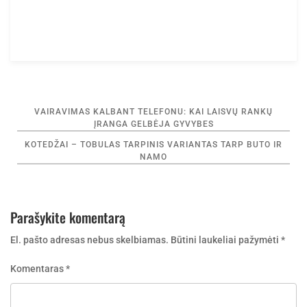
Navigacija
VAIRAVIMAS KALBANT TELEFONU: KAI LAISVŲ RANKŲ
tarp
ĮRANGA GELBĖJA GYVYBES
įrašų
KOTEDŽAI – TOBULAS TARPINIS VARIANTAS TARP BUTO IR
NAMO
Parašykite komentarą
El. pašto adresas nebus skelbiamas.
Būtini laukeliai pažymėti
*
Komentaras
*