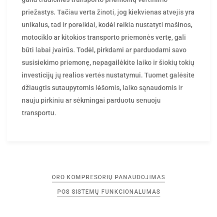
priežastys. Tačiau verta žinoti, jog kiekvienas atvejis yra
unikalus, tad ir poreikiai, kodėl reikia nustatyti mašinos,
motociklo ar kitokios transporto priemonės vertę, gali
būti labai įvairūs. Todėl, pirkdami ar parduodami savo
susisiekimo priemonę, nepagailėkite laiko ir šiokių tokių
investicijų jų realios vertės nustatymui. Tuomet galėsite
džiaugtis sutaupytomis lėšomis, laiko sąnaudomis ir
nauju pirkiniu ar sėkmingai parduotu senuoju
transportu.
Navigacija
ORO KOMPRESORIŲ PANAUDOJIMAS
tarp
POS SISTEMŲ FUNKCIONALUMAS
įrašų