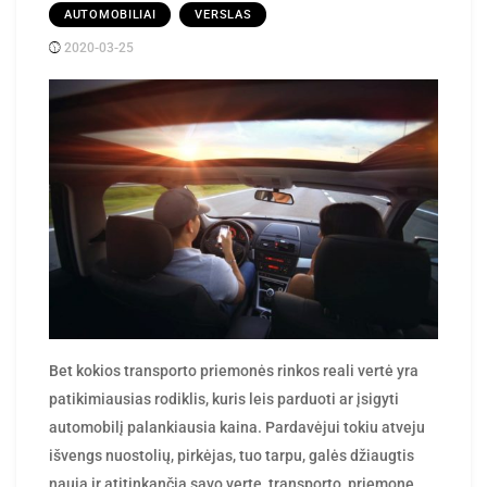
AUTOMOBILIAI
VERSLAS
2020-03-25
Posted
rasytojas
by
Bet kokios transporto priemonės rinkos reali vertė yra
patikimiausias rodiklis, kuris leis parduoti ar įsigyti
automobilį palankiausia kaina. Pardavėjui tokiu atveju
išvengs nuostolių, pirkėjas, tuo tarpu, galės džiaugtis
nauja ir atitinkančia savo vertę transporto priemone.