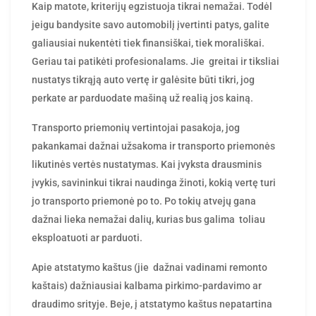
Kaip matote, kriterijų egzistuoja tikrai nemažai. Todėl
jeigu bandysite savo automobilį įvertinti patys, galite
galiausiai nukentėti tiek finansiškai, tiek morališkai.
Geriau tai patikėti profesionalams. Jie greitai ir tiksliai
nustatys tikrąją auto vertę ir galėsite būti tikri, jog
perkate ar parduodate mašiną už realią jos kainą.
Transporto priemonių vertintojai pasakoja, jog
pakankamai dažnai užsakoma ir transporto priemonės
likutinės vertės nustatymas. Kai įvyksta drausminis
įvykis, savininkui tikrai naudinga žinoti, kokią vertę turi
jo transporto priemonė po to. Po tokių atvejų gana
dažnai lieka nemažai dalių, kurias bus galima toliau
eksploatuoti ar parduoti.
Apie atstatymo kaštus (jie dažnai vadinami remonto
kaštais) dažniausiai kalbama pirkimo-pardavimo ar
draudimo srityje. Beje, į atstatymo kaštus nepatartina