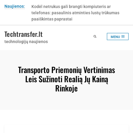
Skip
Naujienos:
Kodėl netrukus gali brangti kompiuteris ar
Kur pirkti Tork popierinius rankšluosčius ir kaip
to
telefonas: pasaulinis atminties lustų trūkumas
nepermokėti už netinkamą popieriaus sistemą?
content
paaiškintas paprastai
Techtransfer.lt
MENU
technologijų naujienos
Transporto Priemonių Vertinimas
Leis Sužinoti Realią Jų Kainą
Rinkoje