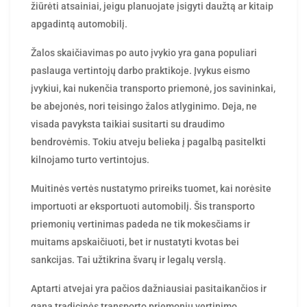
žiūrėti atsainiai, jeigu planuojate įsigyti daužtą ar kitaip
apgadintą automobilį.
Žalos skaičiavimas po auto įvykio yra gana populiari
paslauga vertintojų darbo praktikoje. Įvykus eismo
įvykiui, kai nukenčia transporto priemonė, jos savininkai,
be abejonės, nori teisingo žalos atlyginimo. Deja, ne
visada pavyksta taikiai susitarti su draudimo
bendrovėmis. Tokiu atveju belieka į pagalbą pasitelkti
kilnojamo turto vertintojus.
Muitinės vertės nustatymo prireiks tuomet, kai norėsite
importuoti ar eksportuoti automobilį. Šis transporto
priemonių vertinimas padeda ne tik mokesčiams ir
muitams apskaičiuoti, bet ir nustatyti kvotas bei
sankcijas. Tai užtikrina švarų ir legalų verslą.
Aptarti atvejai yra pačios dažniausiai pasitaikančios ir
gana tradicinės transporto priemonių vertinimo