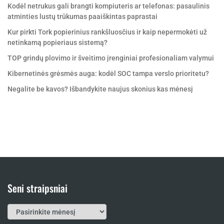
Kodėl netrukus gali brangti kompiuteris ar telefonas: pasaulinis
atminties lustų trūkumas paaiškintas paprastai
Kur pirkti Tork popierinius rankšluosčius ir kaip nepermokėti už
netinkamą popieriaus sistemą?
TOP grindų plovimo ir šveitimo įrenginiai profesionaliam valymui
Kibernetinės grėsmės auga: kodėl SOC tampa verslo prioritetu?
Negalite be kavos? Išbandykite naujus skonius kas mėnesį
Seni straipsniai
Seni
straipsniai