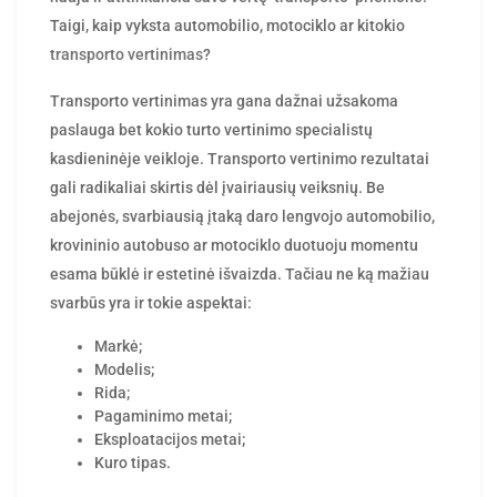
Taigi, kaip vyksta automobilio, motociklo ar kitokio
transporto vertinimas
?
Transporto vertinimas yra gana dažnai užsakoma
paslauga bet kokio turto vertinimo specialistų
kasdieninėje veikloje. Transporto vertinimo rezultatai
gali radikaliai skirtis dėl įvairiausių veiksnių. Be
abejonės, svarbiausią įtaką daro lengvojo automobilio,
krovininio autobuso ar motociklo duotuoju momentu
esama būklė ir estetinė išvaizda. Tačiau ne ką mažiau
svarbūs yra ir tokie aspektai:
Markė;
Modelis;
Rida;
Pagaminimo metai;
Eksploatacijos metai;
Kuro tipas.