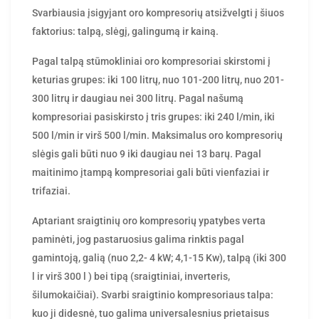
Svarbiausia įsigyjant oro kompresorių atsižvelgti į šiuos
faktorius: talpą, slėgį, galingumą ir kainą.
Pagal talpą stūmokliniai oro kompresoriai skirstomi į
keturias grupes: iki 100 litrų, nuo 101-200 litrų, nuo 201-
300 litrų ir daugiau nei 300 litrų. Pagal našumą
kompresoriai pasiskirsto į tris grupes: iki 240 l/min, iki
500 l/min ir virš 500 l/min. Maksimalus oro kompresorių
slėgis gali būti nuo 9 iki daugiau nei 13 barų. Pagal
maitinimo įtampą kompresoriai gali būti vienfaziai ir
trifaziai.
Aptariant sraigtinių oro kompresorių ypatybes verta
paminėti, jog pastaruosius galima rinktis pagal
gamintoją, galią (nuo 2,2- 4 kW; 4,1-15 Kw), talpą (iki 300
l ir virš 300 l ) bei tipą (sraigtiniai, inverteris,
šilumokaičiai). Svarbi sraigtinio kompresoriaus talpa:
kuo ji didesnė, tuo galima universalesnius prietaisus