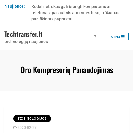
Skip
Naujienos:
Kodėl netrukus gali brangti kompiuteris ar
Kur pirkti Tork popierinius rankšluosčius ir kaip
to
telefonas: pasaulinis atminties lustų trūkumas
nepermokėti už netinkamą popieriaus sistemą?
content
paaiškintas paprastai
Techtransfer.lt
MENU
technologijų naujienos
Oro Kompresorių Panaudojimas
TECHNOLOGIJOS
2020-02-27
Posted