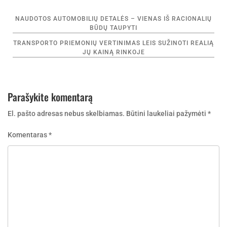
Navigacija
NAUDOTOS AUTOMOBILIŲ DETALĖS – VIENAS IŠ RACIONALIŲ
tarp
BŪDŲ TAUPYTI
įrašų
TRANSPORTO PRIEMONIŲ VERTINIMAS LEIS SUŽINOTI REALIĄ
JŲ KAINĄ RINKOJE
Parašykite komentarą
El. pašto adresas nebus skelbiamas.
Būtini laukeliai pažymėti
*
Komentaras
*