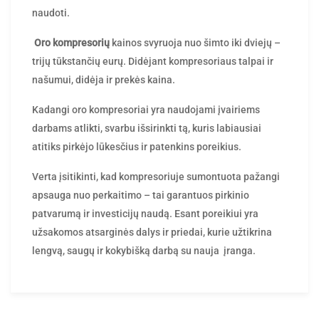
naudoti.
Oro kompresorių
kainos svyruoja nuo šimto iki dviejų –
trijų tūkstančių eurų. Didėjant kompresoriaus talpai ir
našumui, didėja ir prekės kaina.
Kadangi oro kompresoriai yra naudojami įvairiems
darbams atlikti, svarbu išsirinkti tą, kuris labiausiai
atitiks pirkėjo lūkesčius ir patenkins poreikius.
Verta įsitikinti, kad kompresoriuje sumontuota pažangi
apsauga nuo perkaitimo – tai garantuos pirkinio
patvarumą ir investicijų naudą. Esant poreikiui yra
užsakomos atsarginės dalys ir priedai, kurie užtikrina
lengvą, saugų ir kokybišką darbą su nauja įranga.