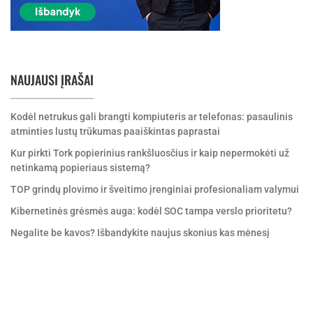
NAUJAUSI ĮRAŠAI
Kodėl netrukus gali brangti kompiuteris ar telefonas: pasaulinis
atminties lustų trūkumas paaiškintas paprastai
Kur pirkti Tork popierinius rankšluosčius ir kaip nepermokėti už
netinkamą popieriaus sistemą?
TOP grindų plovimo ir šveitimo įrenginiai profesionaliam valymui
Kibernetinės grėsmės auga: kodėl SOC tampa verslo prioritetu?
Negalite be kavos? Išbandykite naujus skonius kas mėnesį