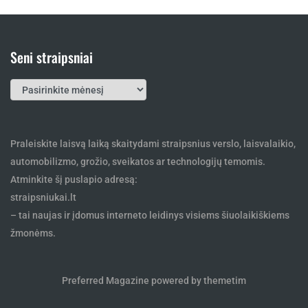
Seni straipsniai
Seni
straipsniai
Praleiskite laisvą laiką skaitydami straipsnius verslo, laisvalaikio,
automobilizmo, grožio, sveikatos ar technologijų temomis.
Atminkite šį puslapio adresą:
straipsniukai.lt
– tai naujas ir įdomus interneto leidinys visiems šiuolaikiškiems
žmonėms.
Preferred Magazine powered by themetim