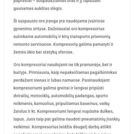
paprastai – suspaudžiamas oras ir jį išpučiant
gaunamas aukštas slėgis.
Ši suspausto oro įranga yra naudojama įvairiose
gyvenimo srityse. Dažniausiai oro kompresorius
sutinkame automobilių ir kitų transporto priemonių
remonto servisuose. Kompresorių galima pamatyti ir
žemės ūkio bei statybų sferose.
Oro kompresoriai
naudojami ne tik pramonėje, bet ir
buityje. Pirmiausia, kaip nepakeičiamas pagalbininkas
perdažant sienas ir lubas namuose. Pasinaudojant
kompresoriumi galima greitai ir lengvai pripūsti
dviračių, motociklų, automobilių padangas, sporto
reikmenis, kamuolius, pripučiamus baseinus, vaikų
žaislus ir kt. Kompresoriumi lengvai nupūsite dulkes,
lapus. Juos taip pat galima naudoti pneumatinių įrankių
veikimui. Kompresorius leidžia daugelį darbų atlikti