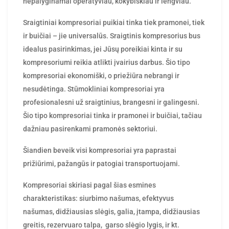
nepalyginamai operatyviau, kokybiškiau ir lengviau.
Sraigtiniai kompresoriai puikiai tinka tiek pramonei, tiek
ir buičiai – jie universalūs. Sraigtinis kompresorius bus
idealus pasirinkimas, jei Jūsų poreikiai kinta ir su
kompresoriumi reikia atlikti įvairius darbus. Šio tipo
kompresoriai ekonomiški, o priežiūra nebrangi ir
nesudėtinga. Stūmokliniai kompresoriai yra
profesionalesni už sraigtinius, brangesni ir galingesni.
Šio tipo kompresoriai tinka ir pramonei ir buičiai, tačiau
dažniau pasirenkami pramonės sektoriui.
Šiandien beveik visi kompresoriai yra paprastai
prižiūrimi, pažangūs ir patogiai transportuojami.
Kompresoriai skiriasi pagal šias esmines
charakteristikas: siurbimo našumas, efektyvus
našumas, didžiausias slėgis, galia, įtampa, didžiausias
greitis, rezervuaro talpa, garso slėgio lygis, ir kt.