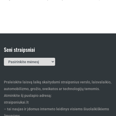
Seni straipsniai
Seni
straipsniai
Praleiskite laisvą laiką skaitydami straipsnius verslo, laisvalaikio,
automobilizmo, grožio, sveikatos ar technologijų temomis.
Atminkite šį puslapio adresą:
straipsniukai.lt
– tai naujas ir įdomus interneto leidinys visiems šiuolaikiškiems
žmonėms.