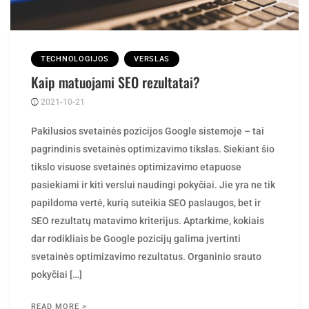
TECHNOLOGIJOS
VERSLAS
Kaip matuojami SEO rezultatai?
2021-10-21
Posted
rasytojas
by
Pakilusios svetainės pozicijos Google sistemoje – tai
pagrindinis svetainės optimizavimo tikslas. Siekiant šio
tikslo visuose svetainės optimizavimo etapuose
pasiekiami ir kiti verslui naudingi pokyčiai. Jie yra ne tik
papildoma vertė, kurią suteikia SEO paslaugos, bet ir
SEO rezultatų matavimo kriterijus. Aptarkime, kokiais
dar rodikliais be Google pozicijų galima įvertinti
svetainės optimizavimo rezultatus. Organinio srauto
pokyčiai […]
READ MORE >