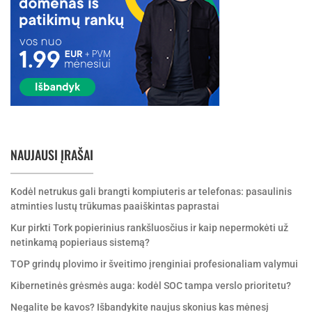
NAUJAUSI ĮRAŠAI
Kodėl netrukus gali brangti kompiuteris ar telefonas: pasaulinis
atminties lustų trūkumas paaiškintas paprastai
Kur pirkti Tork popierinius rankšluosčius ir kaip nepermokėti už
netinkamą popieriaus sistemą?
TOP grindų plovimo ir šveitimo įrenginiai profesionaliam valymui
Kibernetinės grėsmės auga: kodėl SOC tampa verslo prioritetu?
Negalite be kavos? Išbandykite naujus skonius kas mėnesį