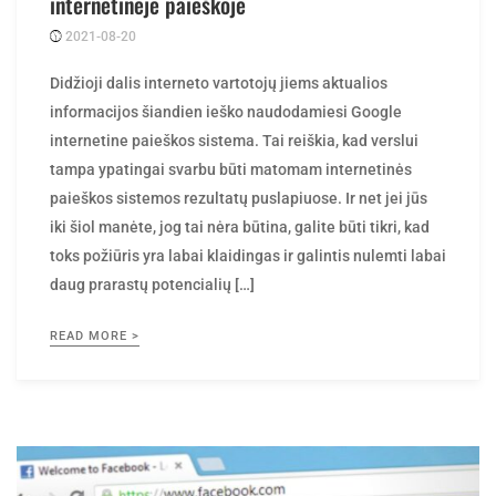
2021-08-20
Posted
rasytojas
by
Didžioji dalis interneto vartotojų jiems aktualios
informacijos šiandien ieško naudodamiesi Google
internetine paieškos sistema. Tai reiškia, kad verslui
tampa ypatingai svarbu būti matomam internetinės
paieškos sistemos rezultatų puslapiuose. Ir net jei jūs
iki šiol manėte, jog tai nėra būtina, galite būti tikri, kad
toks požiūris yra labai klaidingas ir galintis nulemti labai
daug prarastų potencialių […]
READ MORE >