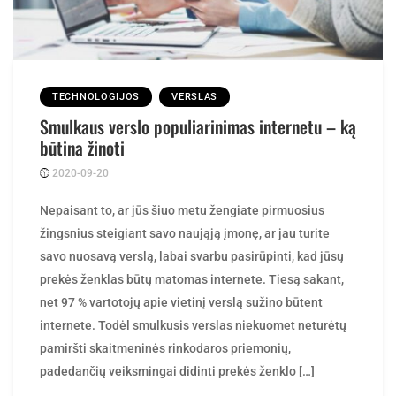
TECHNOLOGIJOS
VERSLAS
Smulkaus verslo populiarinimas internetu – ką
būtina žinoti
2020-09-20
Posted
rasytojas
by
Nepaisant to, ar jūs šiuo metu žengiate pirmuosius
žingsnius steigiant savo naująją įmonę, ar jau turite
savo nuosavą verslą, labai svarbu pasirūpinti, kad jūsų
prekės ženklas būtų matomas internete. Tiesą sakant,
net 97 % vartotojų apie vietinį verslą sužino būtent
internete. Todėl smulkusis verslas niekuomet neturėtų
pamiršti skaitmeninės rinkodaros priemonių,
padedančių veiksmingai didinti prekės ženklo […]
READ MORE >