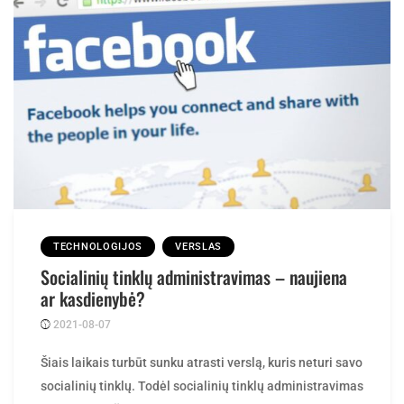
TECHNOLOGIJOS
VERSLAS
Socialinių tinklų administravimas – naujiena
ar kasdienybė?
2021-08-07
Posted
rasytojas
by
Šiais laikais turbūt sunku atrasti verslą, kuris neturi savo
socialinių tinklų. Todėl socialinių tinklų administravimas
tampa vis dažnesne paslauga, dėl kurios yra kreipiamasi