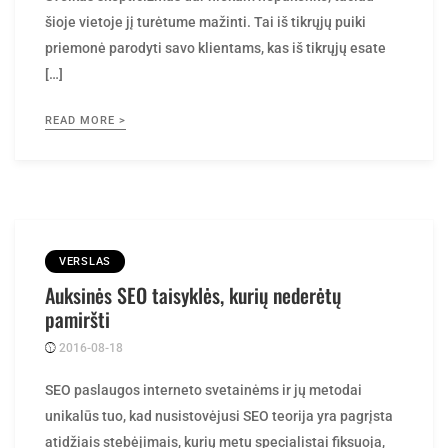
šioje vietoje jį turėtume mažinti. Tai iš tikrųjų puiki
priemonė parodyti savo klientams, kas iš tikrųjų esate
[…]
READ MORE >
VERSLAS
Auksinės SEO taisyklės, kurių nederėtų
pamiršti
2016-08-18
Posted
rasytojas
by
SEO paslaugos interneto svetainėms ir jų metodai
unikalūs tuo, kad nusistovėjusi SEO teorija yra pagrįsta
atidžiais stebėjimais, kurių metu specialistai fiksuoja,
kokios svetainės pakankamai lengvai kyla į paieškos