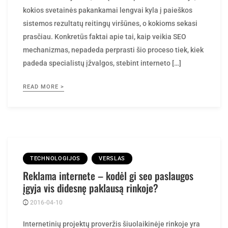
sistemos rezultatų reitingų viršūnes, o kokioms sekasi
prasčiau. Konkretūs faktai apie tai, kaip veikia SEO
mechanizmas, nepadeda perprasti šio proceso tiek, kiek
padeda specialistų įžvalgos, stebint interneto […]
READ MORE >
TECHNOLOGIJOS
VERSLAS
Reklama internete – kodėl gi seo paslaugos
įgyja vis didesnę paklausą rinkoje?
2016-04-10
Posted
rasytojas
by
Internetinių projektų proveržis šiuolaikinėje rinkoje yra
neįtikėtinai lengvai pastebimas bei įžvelgiamas.