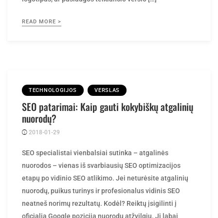
READ MORE >
TECHNOLOGIJOS
VERSLAS
SEO patarimai: Kaip gauti kokybiškų atgalinių
nuorodų?
2018-01-29
Posted
rasytojas
by
SEO specialistai vienbalsiai sutinka – atgalinės
nuorodos – vienas iš svarbiausių SEO optimizacijos
etapų po vidinio SEO atlikimo. Jei neturėsite atgalinių
nuorodų, puikus turinys ir profesionalus vidinis SEO
neatneš norimų rezultatų. Kodėl? Reiktų įsigilinti į
oficialią Google poziciją nuorodų atžvilgiu. Ji labai