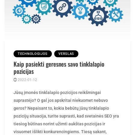
TECHNOLOGIJOS
VERSLAS
Kaip pasiekti geresnes savo tinklalapio
pozicijas
2022-01-12
Posted
rasytojas
by
Jūsų įmonės tinklalapio pozicijos reikšmingai
suprastėjo? O gal jos apskritai niekuomet nebuvo
geros? Nepaisant to, kokia bebūtų jūsų tinklalapio
pozicijų situacija, turite suprasti, kad svetainės SEO yra
tiesiog būtinas norint užimti aukštas pozicijas ir
visuomet išlikti konkurencingiems. Tiesą sakant,
konkurencija auga su kiekviena diena, o tai reiškia, kad