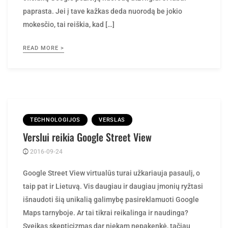
paprasta. Jei į tave kažkas deda nuorodą be jokio
mokesčio, tai reiškia, kad […]
READ MORE >
TECHNOLOGIJOS
VERSLAS
Verslui reikia Google Street View
2016-09-24
Posted
rasytojas
by
Google Street View virtualūs turai užkariauja pasaulį, o
taip pat ir Lietuvą. Vis daugiau ir daugiau įmonių ryžtasi
išnaudoti šią unikalią galimybę pasireklamuoti Google
Maps tarnyboje. Ar tai tikrai reikalinga ir naudinga?
Sveikas skepticizmas dar niekam nepakenkė, tačiau