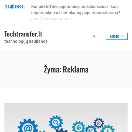
Skip
Naujienos:
Kur pirkti Tork popierinius rankšluosčius ir kaip
to
nepermokėti už netinkamą popieriaus sistemą?
content
Techtransfer.lt
MENU
technologijų naujienos
Žyma:
Reklama