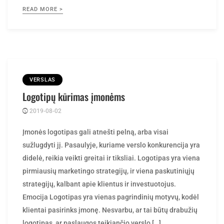
VERSLAS
Logotipų kūrimas įmonėms
2019-08-02
Posted
rasytojas
by
Įmonės logotipas gali atnešti pelną, arba visai
sužlugdyti jį. Pasaulyje, kuriame verslo konkurencija yra
didelė, reikia veikti greitai ir tiksliai. Logotipas yra viena
pirmiausių marketingo strategijų, ir viena paskutiniųjų
strategijų, kalbant apie klientus ir investuotojus.
Emocija Logotipas yra vienas pagrindinių motyvų, kodėl
klientai pasirinks įmonę. Nesvarbu, ar tai būtų drabužių
logotipas, ar paslaugos teikiančio verslo […]