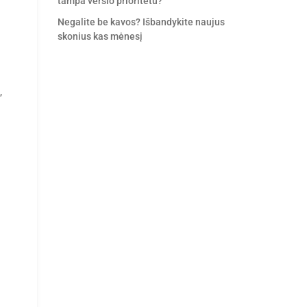
tampa verslo prioritetu?
Negalite be kavos? Išbandykite naujus
skonius kas mėnesį
,