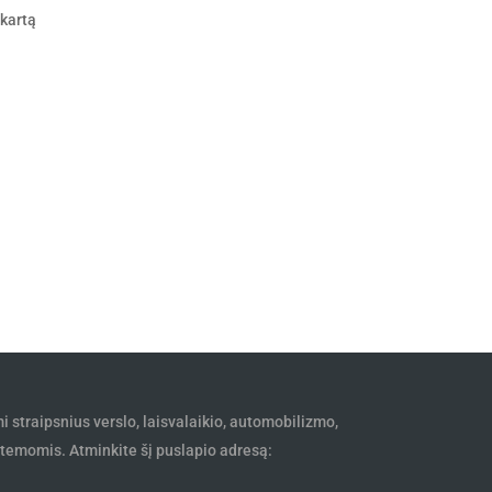
 kartą
mi straipsnius verslo, laisvalaikio, automobilizmo,
ų temomis. Atminkite šį puslapio adresą: