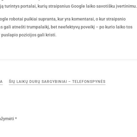
iją turintys portalai, kurių straipsnius Google laiko savotišku įvertinimu.
gle robotai puikiai supranta, kur yra komentarai, o kur straipsnio
s gali atnešti trumpalaikį, bet neefektyvų poveikį – po kurio laiko tos
uslapio pozicijos gali kristi.
BA
ŠIŲ LAIKŲ DURŲ SARGYBINIAI – TELEFONSPYNĖS
pažymėti
*