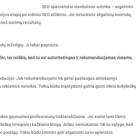
SEO specialistai vienbalsiai sutinka – atgalinės
ijos etapų po vidinio SEO atlikimo. Jei neturėsite atgalinių nuorodų,
tneš norimų rezultatų.
odų atžvilgiu. Ji labai paprasta.
io, tai reiškia, kad tu esi autoritetingas ir rekomenduojamas visiems,
dacijai. Juk rekomenduojami tik gerai paslaugas atliekantys
 reklamos nereikia. Tokiu būdu mąstydami galite gauti tikrai kokybišk
rodos gaunamos profesionalų tinklaraščiuose. Jei esate tam tikros
kybišką straipsnį į kažkieno blogą. Aišku, nemokamai, tik su sąlyga, kad
to puslapį. Tokiu būdu įmonės gali atgaivinti savo apleistus