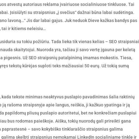
iuos atvestų autoriaus reklama įvairiuose socialiniuose tinkluose. Tai
ai. Įsisiūlyti su straipsnius „į svečius“ dažnai būna labai sudėtinga.
mano lavoną…“ Jis dar labai gajus. Juk neduok Dieve kažkas bandys pas
tai ir kitiems neleisiu…
siduria su tokiu požiūriu. Tada lieka tik vienas kelias – SEO straipsniai
nauda skaitytojui. Nuoroda yra, tačiau ji savo vertę įgauna per keletą
ada pigesnis. Už SEO straipsnių patalpinimą imamas mokestis. Tiesa,
atyręs tekstų kūrėjas suploti teks mažiausiai 50 eurų. Už tokią sumą
, kada tekste minimas neaktyvus puslapio pavadinimas šalia raktinių
ją rašoma straipsnyje apie langus, reiškia, ji kažkuo ypatinga ir ją
 papildomų pliusų puslapio autoritetui, bet ne konkrečiam puslapiui
čiau bus rodomas paieškoje. Aišku, tokių nuorodų gali prireikti gana
a paprastesnė – savo kokybiško tinklaraščio straipsnius galima
vai galima skelbti straipsnius nemokamai LinkedIn socialiniame tinkle ir