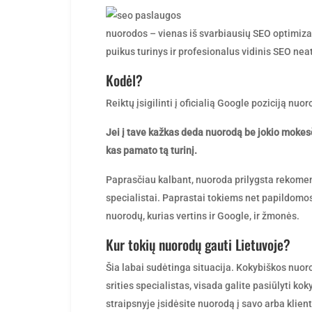
by
nuorodos – vienas iš svarbiausių SEO optimizac
puikus turinys ir profesionalus vidinis SEO nea
Kodėl?
Reiktų įsigilinti į oficialią Google poziciją nuor
Jei į tave kažkas deda nuorodą be jokio mokesč
kas pamato tą turinį.
Paprasčiau kalbant, nuoroda prilygsta rekomen
specialistai. Paprastai tokiems net papildomos
nuorodų, kurias vertins ir Google, ir žmonės.
Kur tokių nuorodų gauti Lietuvoje?
Šia labai sudėtinga situacija. Kokybiškos nuo
srities specialistas, visada galite pasiūlyti ko
straipsnyje įsidėsite nuorodą į savo arba klien