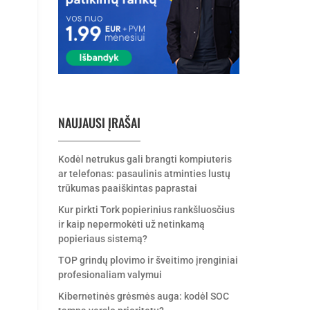
NAUJAUSI ĮRAŠAI
Kodėl netrukus gali brangti kompiuteris
ar telefonas: pasaulinis atminties lustų
trūkumas paaiškintas paprastai
ų
Kur pirkti Tork popierinius rankšluosčius
ir kaip nepermokėti už netinkamą
popieriaus sistemą?
TOP grindų plovimo ir šveitimo įrenginiai
profesionaliam valymui
Kibernetinės grėsmės auga: kodėl SOC