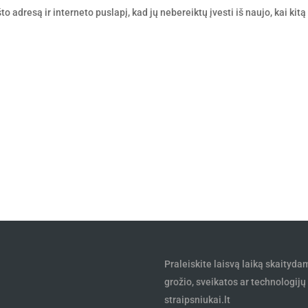
o adresą ir interneto puslapį, kad jų nebereiktų įvesti iš naujo, kai kitą
Praleiskite laisvą laiką skaityda
grožio, sveikatos ar technologij
straipsniukai.lt