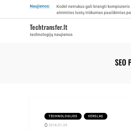
Skip
Naujienos:
Kodėl netrukus gali brangti kompiuteris 
to
atminties lustų trūkumas paaiškintas pa
content
Techtransfer.lt
technologijų naujienos
SEO P
TECHNOLOGIJOS
VERSLAS
2018-01-29
Posted
rasytojas