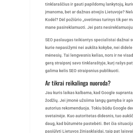
tinklaraščius ir gauti papildomų lankytojų, kur
įmanoma, bet ar dažnas atvejis Lietuvoje? Nelab
Kodėl? Dėl požiūrio „svetimas turinys tik per 
mane pasireklamuoti. Jei pats nesireklamuoju, 
SEO paslaugas teikiantys specialistai
dažnai su
kurie nepasižymi nei aukšta kokybe, nei didele 
mėnesių. Tai lengvesnis kelias, nors ir ne vis
gerą straipsnį savo tinklaraštyje, kurį rašys p
galima kelis SEO straipsnius publikuoti.
Ar tikrai reikalinga nuoroda?
Jau kuris laikas kalbama, kad Google supranta
žodžių. Jei įmonė užsiima langų gamyba ir apie 
autorius rekomenduoja. Tokiu būdu Google deda
svetainėje. Kuo autoritetas didesnis, tuo aukš
daug, kad būtumėte pastebėti. Bet čia situacij
pasiūlyti Lietuvos žiniasklaidai, taip pat lais