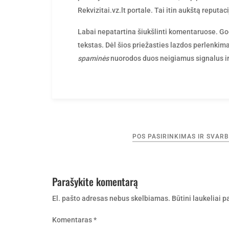
Rekvizitai.vz.lt portale. Tai itin aukštą reputac
Labai nepatartina šiukšlinti komentaruose. Goo
tekstas. Dėl šios priežasties lazdos perlenkima
spaminės
nuorodos duos neigiamus signalus ir p
Navigacija
POS PASIRINKIMAS IR SVAR
tarp
įrašų
Parašykite komentarą
El. pašto adresas nebus skelbiamas.
Būtini laukeliai 
Komentaras
*