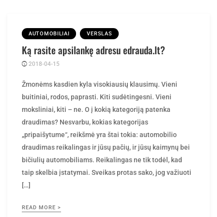
AUTOMOBILIAI
VERSLAS
Ką rasite apsilankę adresu edrauda.lt?
2018-04-15
Posted
rasytojas
by
Žmonėms kasdien kyla visokiausių klausimų. Vieni
buitiniai, rodos, paprasti. Kiti sudėtingesni. Vieni
moksliniai, kiti – ne. O į kokią kategoriją patenka
draudimas? Nesvarbu, kokias kategorijas
„pripaišytume“, reikšmė yra štai tokia: automobilio
draudimas reikalingas ir jūsų pačių, ir jūsų kaimynų bei
bičiulių automobiliams. Reikalingas ne tik todėl, kad
taip skelbia įstatymai. Sveikas protas sako, jog važiuoti
[…]
READ MORE >