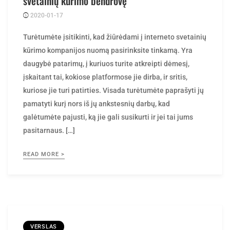
svetainių kūrimo bendrovę
2020-01-17
Posted
rasytojas
by
Turėtumėte įsitikinti, kad žiūrėdami į interneto svetainių
kūrimo kompanijos nuomą pasirinksite tinkamą. Yra
daugybė patarimų, į kuriuos turite atkreipti dėmesį,
įskaitant tai, kokiose platformose jie dirba, ir sritis,
kuriose jie turi patirties. Visada turėtumėte paprašyti jų
pamatyti kurį nors iš jų ankstesnių darbų, kad
galėtumėte pajusti, ką jie gali susikurti ir jei tai jums
pasitarnaus. […]
READ MORE >
VERSLAS