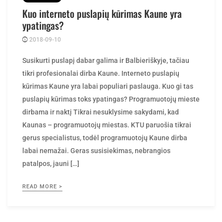
Kuo interneto puslapių kūrimas Kaune yra
ypatingas?
2018-09-10
Posted
rasytojas
by
Susikurti puslapį dabar galima ir Balbieriškyje, tačiau
tikri profesionalai dirba Kaune. Interneto puslapių
kūrimas Kaune yra labai populiari paslauga. Kuo gi tas
puslapių kūrimas toks ypatingas? Programuotojų mieste
dirbama ir naktį Tikrai nesuklysime sakydami, kad
Kaunas – programuotojų miestas. KTU paruošia tikrai
gerus specialistus, todėl programuotojų Kaune dirba
labai nemažai. Geras susisiekimas, nebrangios
patalpos, jauni […]
READ MORE >