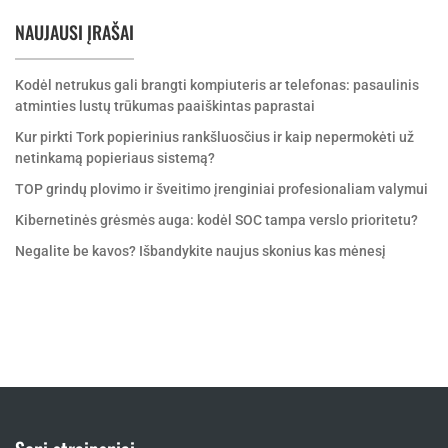
NAUJAUSI ĮRAŠAI
Kodėl netrukus gali brangti kompiuteris ar telefonas: pasaulinis
atminties lustų trūkumas paaiškintas paprastai
Kur pirkti Tork popierinius rankšluosčius ir kaip nepermokėti už
netinkamą popieriaus sistemą?
TOP grindų plovimo ir šveitimo įrenginiai profesionaliam valymui
Kibernetinės grėsmės auga: kodėl SOC tampa verslo prioritetu?
Negalite be kavos? Išbandykite naujus skonius kas mėnesį