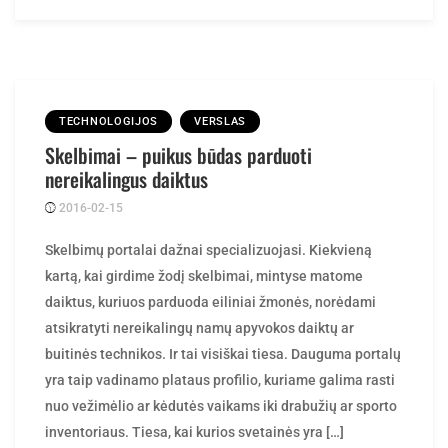
TECHNOLOGIJOS
VERSLAS
Skelbimai – puikus būdas parduoti
nereikalingus daiktus
2016-02-15
Posted
rasytojas
by
Skelbimų portalai dažnai specializuojasi. Kiekvieną
kartą, kai girdime žodį skelbimai, mintyse matome
daiktus, kuriuos parduoda eiliniai žmonės, norėdami
atsikratyti nereikalingų namų apyvokos daiktų ar
buitinės technikos. Ir tai visiškai tiesa. Dauguma portalų
yra taip vadinamo plataus profilio, kuriame galima rasti
nuo vežimėlio ar kėdutės vaikams iki drabužių ar sporto
inventoriaus. Tiesa, kai kurios svetainės yra […]