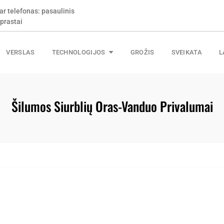
ar telefonas: pasaulinis
s ir kaip nepermokėti už
prastai
VERSLAS
TECHNOLOGIJOS
GROŽIS
SVEIKATA
L
Šilumos Siurblių Oras-Vanduo Privalumai