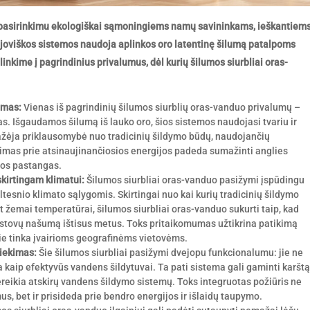
u pasirinkimu ekologiškai sąmoningiems namų savininkams, ieškantiem
aujoviškos sistemos naudoja aplinkos oro latentinę šilumą patalpoms
ilinkime į pagrindinius privalumus, dėl kurių šilumos siurbliai oras-
imas:
Vienas iš pagrindinių šilumos siurblių oras-vanduo privalumų –
s. Išgaudamos šilumą iš lauko oro, šios sistemos naudojasi tvariu ir
ažėja priklausomybė nuo tradicinių šildymo būdų, naudojančių
ėjimas prie atsinaujinančiosios energijos padeda sumažinti anglies
gos pastangas.
kirtingam klimatui:
Šilumos siurbliai oras-vanduo pasižymi įspūdingu
ltesnio klimato sąlygomis. Skirtingai nuo kai kurių tradicinių šildymo
t žemai temperatūrai, šilumos siurbliai oras-vanduo sukurti taip, kad
 pastovų našumą ištisus metus. Toks pritaikomumas užtikrina patikimą
jie tinka įvairioms geografinėms vietovėms.
tiekimas:
Šie šilumos siurbliai pasižymi dvejopu funkcionalumu: jie ne
kia kaip efektyvūs vandens šildytuvai. Ta pati sistema gali gaminti karštą
eikia atskirų vandens šildymo sistemų. Toks integruotas požiūris ne
, bet ir prisideda prie bendro energijos ir išlaidų taupymo.