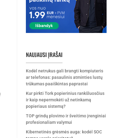
NAUJAUSI ĮRAŠAI
Kodėl netrukus gali brangti kompiuteris
ar telefonas: pasaulinis atminties lustų
trūkumas paaiškintas paprastai
Kur pirkti Tork popierinius rankšluosčius
ų
ir kaip nepermokėti už netinkamą
popieriaus sistemą?
TOP grindų plovimo ir šveitimo įrenginiai
profesionaliam valymui
Kibernetinės grėsmės auga: kodėl SOC