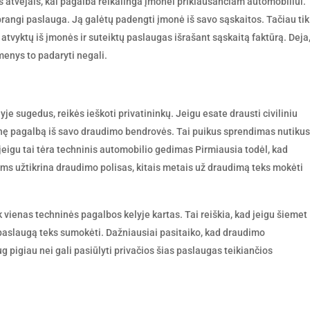
is atvejais, kai pagalba reikalinga įmonei priklausančiam automobiliui.
brangi paslauga. Ją galėtų padengti įmonė iš savo sąskaitos. Tačiau tik
 atvyktų iš įmonės ir suteiktų paslaugas išrašant sąskaitą faktūrą. Deja
menys to padaryti negali.
lyje sugedus, reikės ieškoti privatininkų. Jeigu esate drausti civiliniu
ninę pagalbą iš savo draudimo bendrovės. Tai puikus sprendimas nutikus
 jeigu tai tėra techninis automobilio gedimas Pirmiausia todėl, kad
ums užtikrina draudimo polisas, kitais metais už draudimą teks mokėti
ik vienas techninės pagalbos kelyje kartas. Tai reiškia, kad jeigu šiemet
 paslaugą teks sumokėti. Dažniausiai pasitaiko, kad draudimo
 pigiau nei gali pasiūlyti privačios šias paslaugas teikiančios