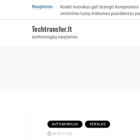
Skip
Naujienos:
Kodėl netrukus gali brangti kompiuteris 
to
atminties lustų trūkumas paaiškintas pa
content
Techtransfer.lt
technologijų naujienos
AUTOMOBILIAI
VERSLAS
2019-11-25
Posted
rasytojas