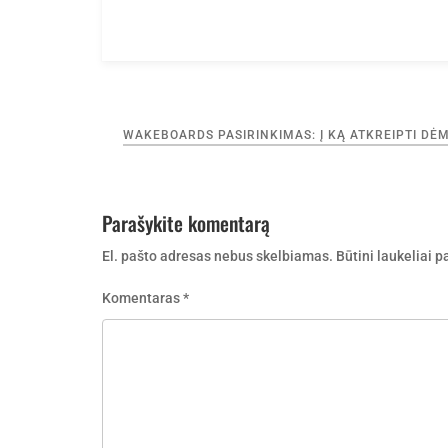
Navigacija
WAKEBOARDS PASIRINKIMAS: Į KĄ ATKREIPTI DĖM
tarp
įrašų
Parašykite komentarą
El. pašto adresas nebus skelbiamas.
Būtini laukeliai 
Komentaras
*