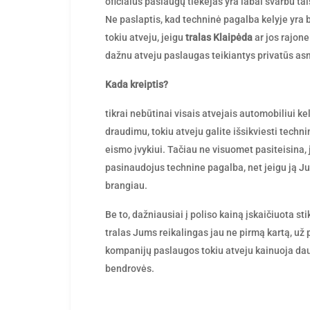
oficialus paslaugų tiekėjas yra labai svarbu ta
Ne paslaptis, kad techninė pagalba kelyje yra 
tokiu atveju, jeigu
tralas Klaipėda
ar jos rajone
dažnu atveju paslaugas teikiantys privatūs as
Kada kreiptis?
tikrai nebūtinai visais atvejais automobiliui ke
draudimu, tokiu atveju galite išsikviesti tech
eismo įvykiui. Tačiau ne visuomet pasiteisina,
pasinaudojus technine pagalba, net jeigu ją J
brangiau.
Be to, dažniausiai į poliso kainą įskaičiuota st
tralas Jums reikalingas jau ne pirmą kartą, už
kompanijų paslaugos tokiu atveju kainuoja daug
bendrovės.