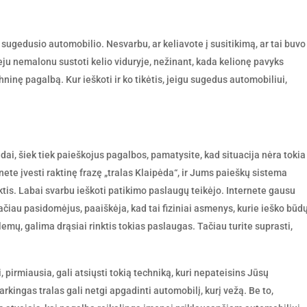
sugedusio automobilio. Nesvarbu, ar keliavote į susitikimą, ar tai buvo
eju nemalonu sustoti kelio viduryje, nežinant, kada kelionę pavyks
chninę pagalbą. Kur ieškoti ir ko tikėtis, jeigu sugedus automobiliui,
pėdai, šiek tiek paieškojus pagalbos, pamatysite, kad situacija nėra tokia
nete įvesti raktinę frazę „tralas Klaipėda“, ir Jums paieškų sistema
nktis. Labai svarbu ieškoti patikimo paslaugų teikėjo. Internete gausu
ačiau pasidomėjus, paaiškėja, kad tai fiziniai asmenys, kurie ieško būd
lemų, galima drąsiai rinktis tokias paslaugas. Tačiau turite suprasti,
, pirmiausia, gali atsiųsti tokią techniką, kuri nepateisins Jūsų
arkingas tralas gali netgi apgadinti automobilį, kurį vežą. Be to,