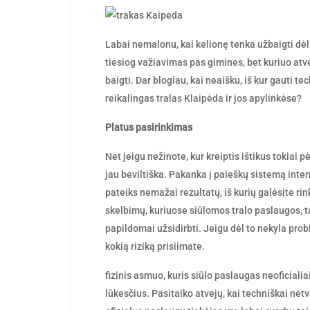
by
Labai nemalonu, kai kelionę tenka užbaigti dėl 
tiesiog važiavimas pas gimines, bet kuriuo atv
baigti. Dar blogiau, kai neaišku, iš kur gauti te
reikalingas
tralas Klaipėda
ir jos apylinkėse?
Platus pasirinkimas
Net jeigu nežinote, kur kreiptis ištikus tokiai 
jau beviltiška. Pakanka į paieškų sistemą inter
pateiks nemažai rezultatų, iš kurių galėsite ri
skelbimų, kuriuose siūlomos tralo paslaugos, t
papildomai užsidirbti. Jeigu dėl to nekyla prob
kokią riziką prisiimate.
fizinis asmuo, kuris siūlo paslaugas neoficialiai
lūkesčius. Pasitaiko atvejų, kai techniškai netv