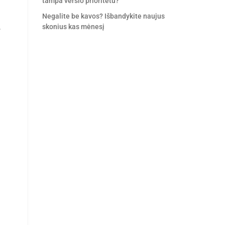
tampa verslo prioritetu?
Negalite be kavos? Išbandykite naujus
skonius kas mėnesį
,