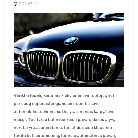
2020-07-01
Posted
rasytojas
by
Variklio tepalų keitimas kiekvienam vairuotojui, net ir
per daug nepersistengiančiam rūpintis savo
automobilio technine būkle, yra žinomas kaip „Tėve
mūsų“. Tuo tarpu būtinybė keisti pavarų dėžės alyvą
neretai yra…pamirštama. Itin atidūs šiuo klausimu
turėtų būti automobilių, turinčių automatines pavarų