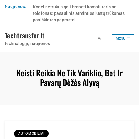
Skip
Naujienos:
Kodėl netrukus gali brangti kompiuteris ar
to
telefonas: pasaulinis atminties lustų trūkumas
content
paaiškintas paprastai
Techtransfer.lt
MENU
technologijų naujienos
Keisti Reikia Ne Tik Variklio, Bet Ir
Pavarų Dėžės Alyvą
AUTOMOBILIAI