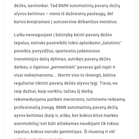
dėžės, savininkai. Tad
BMW automatinių pavarų dežių
alyvos keitimas
– viena iš dažnesnių paslaugų, dėl
kurios kreipiamasi į autoservise dirbančius meistrus.
Laiku nereaguojant į būtinybę keisti pavarų dėžės
tepalus, netruks pasireikšti tokio aplaidumo „šalutinis“
poveikis, pavyzdžiui, spartesnis judamosios
transmisijos dalių dylimas, sutrikęs pavarų dėžės
darbas, o ilgainiui „permetinėti“ pavaras gali tapti ir
visai nebeįmanoma…. Norint viso to išvengti, būtina
reguliariai tikrinti pavarų dėžės alyvos lygį. Tiesa, ne
taip dažnai, kaip variklio, tačiau šį darbą
rekomeduojama patikėti meistrams, turintiems reikiamą
profesionalią įrangą. BMW automatinių pavarų dežių
ayvos keitimas (kaip ir, aišku, bet kokios kitos markės
automobilių) turi būti atliekamas naudojant tik tokius
tepalus, kokius nurodo gamintojas. Ši niuansą ir vėl