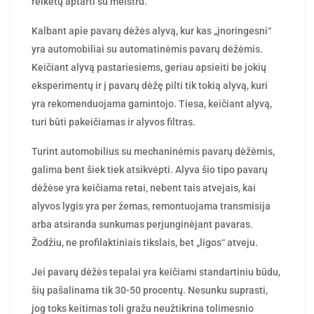
reikėtų aptarti su meistru.
Kalbant apie pavarų dėžės alyvą, kur kas „įnoringesni“
yra automobiliai su automatinėmis pavarų dėžėmis.
Keičiant alyvą pastariesiems, geriau apsieiti be jokių
eksperimentų ir į pavarų dėžę pilti tik tokią alyvą, kuri
yra rekomenduojama gamintojo. Tiesa, keičiant alyvą,
turi būti pakeičiamas ir alyvos filtras.
Turint automobilius su mechaninėmis pavarų dėžėmis,
galima bent šiek tiek atsikvėpti. Alyva šio tipo pavarų
dėžėse yra keičiama retai, nebent tais atvejais, kai
alyvos lygis yra per žemas, remontuojama transmisija
arba atsiranda sunkumas perjunginėjant pavaras.
Žodžiu, ne profilaktiniais tikslais, bet „ligos“ atveju.
Jei pavarų dėžės tepalai yra keičiami standartiniu būdu,
šių pašalinama tik 30-50 procentų. Nesunku suprasti,
jog toks keitimas toli gražu neužtikrina tolimesnio