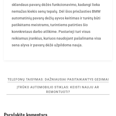
sklandaus pavarų dėžės funkcionavimo, kadangi lieka
nemažas kiekis senų tepalų. Dėl šios priežasties BMW
automatinių pavarų dežių ayvos keitimas ir turėtų būti
patikėtams meistrams, turintiems patirties šio
konnkretaus darbo atlikime. Pastarieji turi visus
reikiamus įrankius, kuriuos naudojant pašalinama visa
sena alyva ir pavarų dėžė užpildoma nauja.
Navigacija
TELEFONŲ TAISYMAS: DAŽNIAUSIAI PASITAIKANTYS GEDIMAI
tarp
ĮTRŪKO AUTOMOBILIO STIKLAS: KEISTI NAUJU AR
įrašų
REMONTUOTI?
Parašykite komentarą