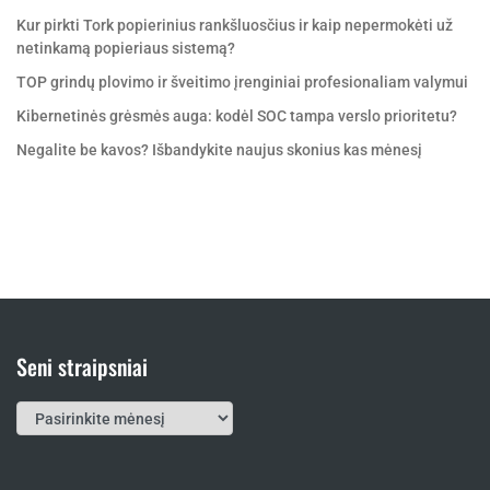
Kur pirkti Tork popierinius rankšluosčius ir kaip nepermokėti už
netinkamą popieriaus sistemą?
TOP grindų plovimo ir šveitimo įrenginiai profesionaliam valymui
Kibernetinės grėsmės auga: kodėl SOC tampa verslo prioritetu?
Negalite be kavos? Išbandykite naujus skonius kas mėnesį
Seni straipsniai
Seni
straipsniai