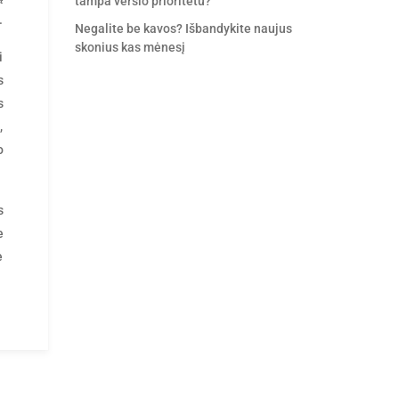
tampa verslo prioritetu?
.
Negalite be kavos? Išbandykite naujus
skonius kas mėnesį
i
s
s
,
o
s
e
e