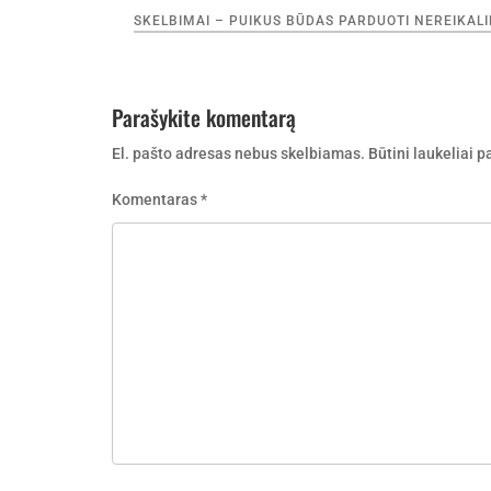
Navigacija
SKELBIMAI – PUIKUS BŪDAS PARDUOTI NEREIKAL
tarp
įrašų
Parašykite komentarą
El. pašto adresas nebus skelbiamas.
Būtini laukeliai 
Komentaras
*