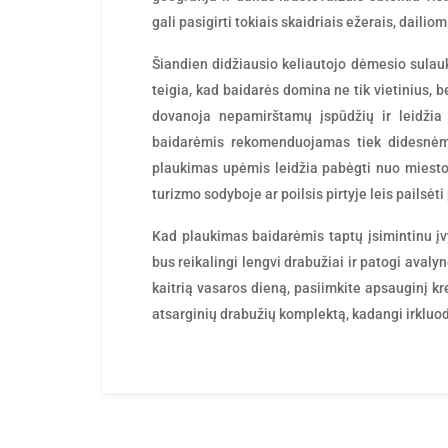
gali pasigirti tokiais skaidriais ežerais, daili
Šiandien didžiausio keliautojo dėmesio sulau
teigia, kad baidarės domina ne tik vietinius, b
dovanoja nepamirštamų įspūdžių ir leidžia 
baidarėmis rekomenduojamas tiek didesnėms
plaukimas upėmis leidžia pabėgti nuo miesto 
turizmo sodyboje ar poilsis pirtyje leis pailsėti
Kad plaukimas baidarėmis taptų įsimintinu įvy
bus reikalingi lengvi drabužiai ir patogi avaly
kaitrią vasaros dieną, pasiimkite apsauginį k
atsarginių drabužių komplektą, kadangi irkluod