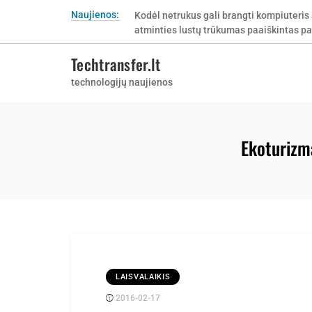
Skip
Naujienos:
Kodėl netrukus gali brangti kompiuteris 
to
atminties lustų trūkumas paaiškintas pa
content
Techtransfer.lt
technologijų naujienos
Ekoturizma
LAISVALAIKIS
2016-02-17
Posted
rasytojas