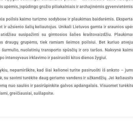
omis upėmis, įspūdingo grožio piliakalniais ir archajinėmis gyvenvietėmis
kia poilsis kaimo turizmo sodybose ir plaukimas baidarėmis. Eksperta
et ir užsienio šalių keliautojus. Unikali Lietuvos gamta ir sraunios upė
atidžiau susipažinti su gimtosios šalies kraštovaizdžiu. Plaukima
 draugų grupėms, tiek ramiam šeimos poilsiui. Bet kuriuo atveju
šurmulio, nuolatinių transporto spūsčių ir oro taršos. Nakvynė kaim
 po intensyvaus irklavimo ir pasiruošti kitos dienos žygiui.
kiu, nepamirškite, kad šiai kelionei turite pasiruošti iš anksto – jum
nė, su savimi turėkite daug geriamo vandens ir užkandžių. Jei keliausit
remą nuo saulės ir pasirūpinkite galvos apdangalais. Visuomet turėkit
ami, greičiausiai, sušlapsite.