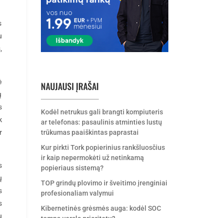
s
u
s
,
ė
NAUJAUSI ĮRAŠAI
ų
s
Kodėl netrukus gali brangti kompiuteris
k
ar telefonas: pasaulinis atminties lustų
trūkumas paaiškintas paprastai
r
Kur pirkti Tork popierinius rankšluosčius
ir kaip nepermokėti už netinkamą
s
popieriaus sistemą?
ų
TOP grindų plovimo ir šveitimo įrenginiai
s
profesionaliam valymui
s
Kibernetinės grėsmės auga: kodėl SOC
ų