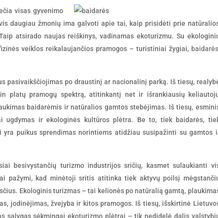
iečia visas gyvenimo
 vis daugiau žmonių ima galvoti apie tai, kaip prisidėti prie natūralio
Taip atsirado naujas reiškinys, vadinamas ekoturizmu. Su ekologini
izinės veiklos reikalaujančios pramogos – turistiniai žygiai,
baidarė
 pasivaikščiojimas po draustinį ar nacionalinį parką. Iš tiesų, realyb
tin platų pramogų spektrą, atitinkantį net ir išrankiausių keliautoj
aukimas baidarėmis ir natūralios gamtos stebėjimas. Iš tiesų, esmini
 ugdymas ir ekologinės kultūros plėtra. Be to, tiek baidarės, tie
ai yra puikus sprendimas norintiems atidžiau susipažinti su gamtos i
ai besivystančių turizmo industrijos sričių, kasmet sulaukianti vi
i pažymi, kad minėtoji sritis atitinka tiek aktyvų poilsį mėgstanči
esčius. Ekologinis turizmas – tai kelionės po natūralią gamtą, plaukima
s, jodinėjimas, žvejyba ir kitos pramogos. Iš tiesų, išskirtinė Lietuvo
sas sąlygas sėkmingai ekoturizmo plėtrai – tik nedidelė dalis valstybi