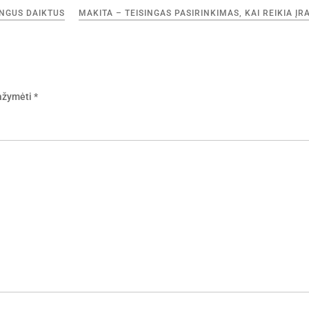
INGUS DAIKTUS
MAKITA – TEISINGAS PASIRINKIMAS, KAI REIKIA ĮR
pažymėti
*