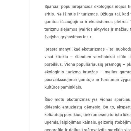
by
Sparčiai populiarėjančios ekologijos idėjos l
sritis. Ne išimtis ir turizmas. Džiugu tai, kad
gamtos išsaugojimo ir ekosistemos plėtros. 
turizmu siejamos įvairios aktyvios ir mažiau f
žvejyba, grybavimas ir t. t.
Įprasta manyti, kad ekoturizmas – tai nuobodus
visai kitokia – šiandien verslininkai siūlo i
poreikius. Viena populiariausių pramogų – pl
ekologinio turizmo bruožas – meilės gamtai
pasivaikščiojimai gamtoje ar turistiniai žygi
kultūros paminklais.
Šiuo metu ekoturizmas yra vienas sparčiausi
didesnio entuziastų dėmesio. Be to, eksperta
keliautojų poreikius, tiek ramesnių turistų lūk
upėmis, laipiojimas kalnais, geizerių stebėjima
geografija ir dailus kraštovaizdis suteikia vi