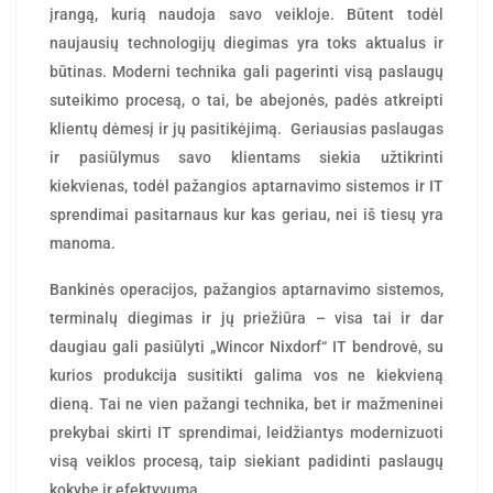
įrangą, kurią naudoja savo veikloje. Būtent todėl
naujausių technologijų diegimas yra toks aktualus ir
būtinas. Moderni technika gali pagerinti visą paslaugų
suteikimo procesą, o tai, be abejonės, padės atkreipti
klientų dėmesį ir jų pasitikėjimą. Geriausias paslaugas
ir pasiūlymus savo klientams siekia užtikrinti
kiekvienas, todėl pažangios aptarnavimo sistemos ir IT
sprendimai pasitarnaus kur kas geriau, nei iš tiesų yra
manoma.
Bankinės operacijos, pažangios aptarnavimo sistemos,
terminalų diegimas ir jų priežiūra – visa tai ir dar
daugiau gali pasiūlyti „Wincor Nixdorf“ IT bendrovė, su
kurios produkcija susitikti galima vos ne kiekvieną
dieną. Tai ne vien pažangi technika, bet ir mažmeninei
prekybai skirti IT sprendimai, leidžiantys modernizuoti
visą veiklos procesą, taip siekiant padidinti paslaugų
kokybę ir efektyvumą.