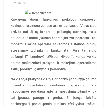
2016-09-18
Posted
rasytojas
by
Kiekvieną dieną lankomės prekybos centruose,
kavinėse, pramogų zonose ar net bankuose. Visos šios
erdvės turi šį tą bendro – pažangią techniką, kuria
naudotis ir atlikti įvairias operacijas yra paprasta. Tai
modernūs kasos aparatai, savitarnos sistemos, pinigų
atpažinimo technika ir bankomatai. Visa tai siūlo
pažangi IT bendrovė „Wincor Nixdorf“, kurios veikla
apima mažmeninei prekybai ir mokėjimo operacijoms
skirtų produktų gamybą ir palaikymą.
Ne vienoje prekybos vietoje ar banko padalinyje galima
nesunkiai pastebėti savitarnos aparatus. Jais
naudojamės per daug apie tai nesusimąstydami – juk
tai įprasta, patogu ir greita. Ši įranga leidžia
pasimėgauti paslaugomis kur kas efektyviau, tačiau