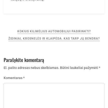
Navigacija
KOKIUS KILIMĖLIUS AUTOMOBILIUI PASIRINKTI?
tarp
ŽIDINIAI, KROSNELĖS IR KLAIPĖDA. KAS TARP JŲ BENDRA?
įrašų
Parašykite komentarą
El. pašto adresas nebus skelbiamas.
Būtini laukeliai pažymėti
*
Komentaras
*