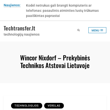
Skip
Naujienos:
Kodėl netrukus gali brangti kompiuteris ar
to
telefonas: pasaulinis atminties lustų trūkumas
content
paaiškintas paprastai
Techtransfer.lt
MENU
technologijų naujienos
Wincor Nixdorf – Prekybinės
Technikos Atstovai Lietuvoje
TECHNOLOGIJOS
VERSLAS