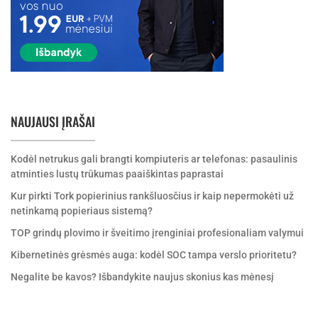
NAUJAUSI ĮRAŠAI
Kodėl netrukus gali brangti kompiuteris ar telefonas: pasaulinis
atminties lustų trūkumas paaiškintas paprastai
Kur pirkti Tork popierinius rankšluosčius ir kaip nepermokėti už
netinkamą popieriaus sistemą?
TOP grindų plovimo ir šveitimo įrenginiai profesionaliam valymui
Kibernetinės grėsmės auga: kodėl SOC tampa verslo prioritetu?
Negalite be kavos? Išbandykite naujus skonius kas mėnesį