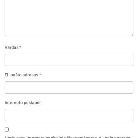
Vardas
*
El. pašto adresas
*
Interneto puslapis
Noriu savo interneto naršyklėje išsaugoti vardą, el. pašto adresą