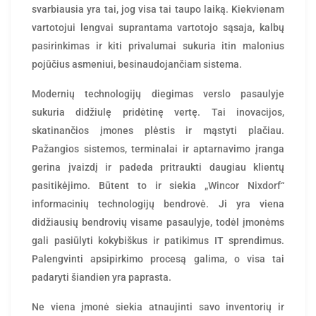
svarbiausia yra tai, jog visa tai taupo laiką. Kiekvienam
vartotojui lengvai suprantama vartotojo sąsaja, kalbų
pasirinkimas ir kiti privalumai sukuria itin malonius
pojūčius asmeniui, besinaudojančiam sistema.
Modernių technologijų diegimas verslo pasaulyje
sukuria didžiulę pridėtinę vertę. Tai inovacijos,
skatinančios įmones plėstis ir mąstyti plačiau.
Pažangios sistemos, terminalai ir aptarnavimo įranga
gerina įvaizdį ir padeda pritraukti daugiau klientų
pasitikėjimo. Būtent to ir siekia „
Wincor Nixdorf
“
informacinių technologijų bendrovė. Ji yra viena
didžiausių bendrovių visame pasaulyje, todėl įmonėms
gali pasiūlyti kokybiškus ir patikimus IT sprendimus.
Palengvinti apsipirkimo procesą galima, o visa tai
padaryti šiandien yra paprasta.
Ne viena įmonė siekia atnaujinti savo inventorių ir