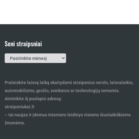
Seni straipsniai
Seni
straipsniai
Praleiskite laisvą laiką skaitydami straipsnius verslo, laisvalaikio,
automobilizmo, grožio, sveikatos ar technologijų temomis.
Atminkite šį puslapio adresą:
straipsniukai.lt
– tai naujas ir įdomus interneto leidinys visiems šiuolaikiškiems
žmonėms.