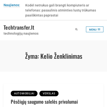
Skip
Naujienos:
Kodėl netrukus gali brangti kompiuteris ar
to
telefonas: pasaulinis atminties lustų trūkumas
content
paaiškintas paprastai
Techtransfer.lt
MENU
technologijų naujienos
Žyma:
Kelio Ženklinimas
AUTOMOBILIAI
VERSLAS
Pėsčiųjų saugumo salelės privalumai