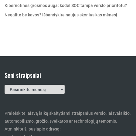
Kibernetinės grėsmės auga: kodėl SOC tampa verslo prioritetu?
Negalite be kavos? Išbandykite naujus skonius kas mėnesį
Seni straipsniai
Seni
straipsniai
Praleiskite laisvą laiką skaitydami straipsnius verslo, laisvalaikio,
automobilizmo, grožio, sveikatos ar technologijų temomis.
Atminkite šį puslapio adresą: