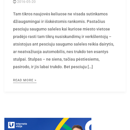
2016-05-20
Posted
rasytojas
by
Tam tikros naujovės keliuose ne visada sutinkamos
džiaugsmingai ir išskėstomis rankomis. Pastačius
pesciuju saugumo saleles kai kuriose miesto vietose
pradėjo rasti tam tikrų nusiskundimų ir verkšlentojų –
atsistojus ant pesciuju saugumo saleles reikia dairytis,
ar neatvažiuoja automobilis, nes trukdo ten esantys
stulpai. Stulpas – ne siena, tačiau pėstiesiems,
pasirodo, ir jis labai trukdo. Bet pesciuju […]
READ MORE >