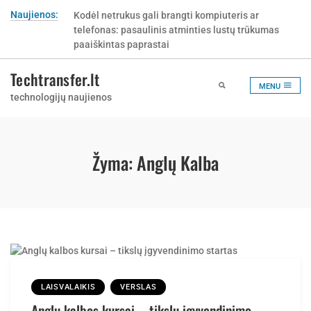
Skip
Naujienos:
Kodėl netrukus gali brangti kompiuteris ar
to
telefonas: pasaulinis atminties lustų trūkumas
content
paaiškintas paprastai
Techtransfer.lt
MENU
technologijų naujienos
Žyma:
Anglų Kalba
LAISVALAIKIS
VERSLAS
Anglų kalbos kursai – tikslų įgyvendinimo