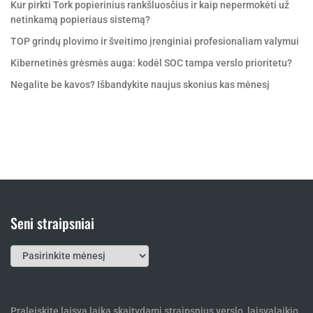
Kur pirkti Tork popierinius rankšluosčius ir kaip nepermokėti už
netinkamą popieriaus sistemą?
TOP grindų plovimo ir šveitimo įrenginiai profesionaliam valymui
Kibernetinės grėsmės auga: kodėl SOC tampa verslo prioritetu?
Negalite be kavos? Išbandykite naujus skonius kas mėnesį
Seni straipsniai
Seni
straipsniai
Praleiskite laisvą laiką skaitydami straipsnius verslo, laisvalaikio,