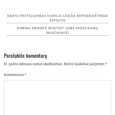
Navigacija
DANTŲ PROTEZAVIMAS VILNIUJE LEIDŽIA NEPRIEKAIŠTINGAI
tarp
ŠYPSOTIS
įrašų
DOMINA SIENINĖS SPINTOS? JUMS PADĖS KAINŲ
SKAIČIUOKLĖ!
Parašykite komentarą
El. pašto adresas nebus skelbiamas.
Būtini laukeliai pažymėti
*
Komentaras
*