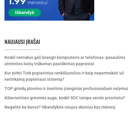
NAUJAUSI ĮRAŠAI
Kodėl netrukus gali brangti kompiuteris ar telefonas: pasaulinis
atminties lustų trūkumas paaiškintas paprastai
Kur pirkti Tork popierinius rankšluosčius ir kaip nepermokėti už
netinkamą popieriaus sistemą?
TOP grindų plovimo ir šveitimo įrenginiai profesionaliam valymui
Kibernetinės grėsmės auga: kodėl SOC tampa verslo prioritetu?
Negalite be kavos? Išbandykite naujus skonius kas mėnesį