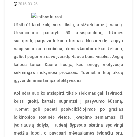
2016-03-26
Posted
rasytojas
by
Užsibrėždami kokį nors tikslą, atsižvelgiame į naudą.
Užsimodami padaryti 50 atsispaudimų, tikimės
sustiprėti, pagražinti kūno formas. Nusprendę taupyti
naujesniam automobiliui, tikimės komfortiškiau keliauti,
galbūt pagerinti savo įvaizdį. Nauda būna visokia. Anglų
kalbos kursai Kaune liudija, kad žmogų motyvuoja
sėkmingas mokymosi procesas. Tuomet ir kitų tikslų
įgyvendinimas tampa efektyvesnis.
Kol nėra nuo ko atsispirti, tikslo siekimas gali laviruoti,
keisti greitį, kartais nugrimzti į pasyvumo būseną.
Tuomet gali padėti pasivaikščiojimas po gražias
laikinosios sostinės vietas. Įkvėpimo semiamasi iš
įvairiausių dalykų. Rudenį šypsotis skatina spalvingi
medžių lapai, o pavasarį mėgaujamės šylančiu oru.