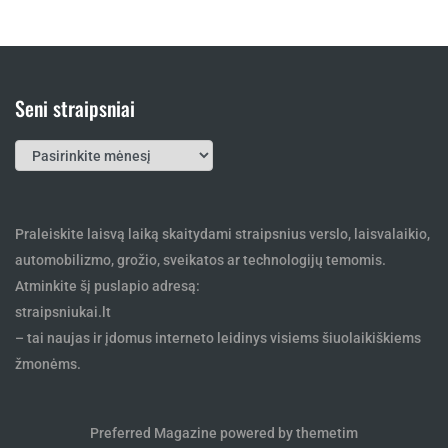
Seni straipsniai
Seni
straipsniai
Praleiskite laisvą laiką skaitydami straipsnius verslo, laisvalaikio,
automobilizmo, grožio, sveikatos ar technologijų temomis.
Atminkite šį puslapio adresą:
straipsniukai.lt
– tai naujas ir įdomus interneto leidinys visiems šiuolaikiškiems
žmonėms.
Preferred Magazine powered by themetim