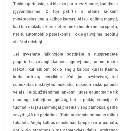
Tačiau geriausia, kai iš savo patirties žinome, kad tikslą
įgyvendinsime. O toji patirtis ir ateina lankant
minėtuosius anglų kalbos kursus. Aišku, galima manyti,
kad ten mokslas, kuris neturi nieko bendro nei su sportu,
nei su automobilio paieškomis. Tokie galvojimai nebūtų
visiškai teisingi.
Jei gyvenate laikinojoje sostinėje ir nusprendėte
pagerinti savo anglų kalbos sugebėjimus, tuomet imate
ieškoti, kur siūlomi tokie anglų
kalbos kursai
Kaune,
kurie atitiktų poreikius. Kai jau užsirašyta, kai
sumokėtas nustatytas mokestis, nesinori visko paleisti
vėjais. Taigi, užsiėmimai lankomi, juose gaunama ne tik
naudingų kalbėjimo įgūdžių, bet ir puikių emocijų. O
tuomet, kai jau sėkmingai praeina visos pamokos, galite
sakyti: „Aš tai padariau.“ Tada atsiranda stimulas toliau
tobulėti. Anglų kalbos išmokimas tampa tvirtu pamatu,
ant kurio statomos kitos asmenybės dalys. Atsiranda