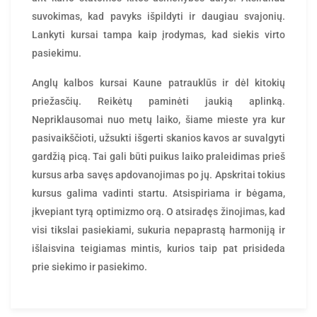
suvokimas, kad pavyks išpildyti ir daugiau svajonių.
Lankyti kursai tampa kaip įrodymas, kad siekis virto
pasiekimu.
Anglų kalbos kursai Kaune patrauklūs ir dėl kitokių
priežasčių. Reikėtų paminėti jaukią aplinką.
Nepriklausomai nuo metų laiko, šiame mieste yra kur
pasivaikščioti, užsukti išgerti skanios kavos ar suvalgyti
gardžią picą. Tai gali būti puikus laiko praleidimas prieš
kursus arba savęs apdovanojimas po jų. Apskritai tokius
kursus galima vadinti startu. Atsispiriama ir bėgama,
įkvepiant tyrą optimizmo orą. O atsiradęs žinojimas, kad
visi tikslai pasiekiami, sukuria nepaprastą harmoniją ir
išlaisvina teigiamas mintis, kurios taip pat prisideda
prie siekimo ir pasiekimo.