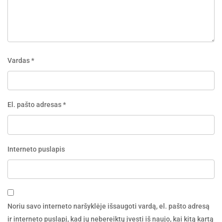
Vardas
*
El. pašto adresas
*
Interneto puslapis
Noriu savo interneto naršyklėje išsaugoti vardą, el. pašto adresą
ir interneto puslapį, kad jų nebereiktų įvesti iš naujo, kai kitą kartą