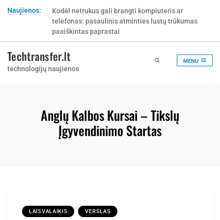
Skip
Naujienos:
Kodėl netrukus gali brangti kompiuteris ar
to
telefonas: pasaulinis atminties lustų trūkumas
content
paaiškintas paprastai
Techtransfer.lt
MENU
technologijų naujienos
Anglų Kalbos Kursai – Tikslų
Įgyvendinimo Startas
LAISVALAIKIS
VERSLAS