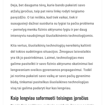
Deja, bet dauguma tėvų, kurie bando pakeisti savo
atžalų įpročius, taip pat nėra linkę rodyti teigiamo
pavyzdžio. O tai reiškia, kad tiek vaikai, tiek ir
suaugusieji dažnai susiduria su lygiai ta pačia problema
– pernelyg menku fizinio aktyvumo lygiu ir per daug
intensyviu naudojimųsi šiuolaikinėmis technologijomis.
Kita vertus, šiuolaikinių technologijų nereikėtų kaltinti
dėl tokios sudėtingos situacijos. Žmogaus laisvalaikis
yra tik jo pasirinkimas. Laimei, technologijas mes
galime pasitelkti ir savo fizinio aktyvumo skatinimui bei
lengvesniam
sveikos
gyvensenos propagavimui. Todėl
jei norima pakeisti savo vaikų ar savo pačių gyvenimo
būdą, tinkamai pasitelkus šiuolaikines technologijas
visą tai galima padaryti kur kas lengviau.
Kaip lengviau suformuoti teisingus įpročius