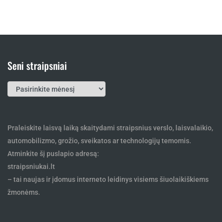
Seni straipsniai
Seni
straipsniai
Praleiskite laisvą laiką skaitydami straipsnius verslo, laisvalaikio,
automobilizmo, grožio, sveikatos ar technologijų temomis.
Atminkite šį puslapio adresą:
straipsniukai.lt
– tai naujas ir įdomus interneto leidinys visiems šiuolaikiškiems
žmonėms.