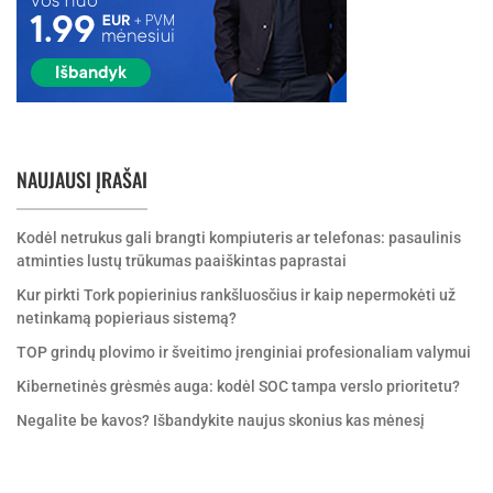
NAUJAUSI ĮRAŠAI
Kodėl netrukus gali brangti kompiuteris ar telefonas: pasaulinis
atminties lustų trūkumas paaiškintas paprastai
Kur pirkti Tork popierinius rankšluosčius ir kaip nepermokėti už
netinkamą popieriaus sistemą?
TOP grindų plovimo ir šveitimo įrenginiai profesionaliam valymui
Kibernetinės grėsmės auga: kodėl SOC tampa verslo prioritetu?
Negalite be kavos? Išbandykite naujus skonius kas mėnesį