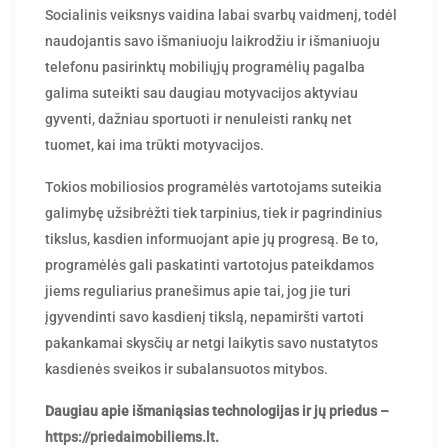
Socialinis veiksnys vaidina labai svarbų vaidmenį, todėl
naudojantis savo išmaniuoju laikrodžiu ir išmaniuoju
telefonu pasirinktų mobiliųjų programėlių pagalba
galima suteikti sau daugiau motyvacijos aktyviau
gyventi, dažniau sportuoti ir nenuleisti rankų net
tuomet, kai ima trūkti motyvacijos.
Tokios mobiliosios programėlės vartotojams suteikia
galimybę užsibrėžti tiek tarpinius, tiek ir pagrindinius
tikslus, kasdien informuojant apie jų progresą. Be to,
programėlės gali paskatinti vartotojus pateikdamos
jiems reguliarius pranešimus apie tai, jog jie turi
įgyvendinti savo kasdienį tikslą, nepamiršti vartoti
pakankamai skysčių ar netgi laikytis savo nustatytos
kasdienės sveikos ir subalansuotos mitybos.
Daugiau apie išmaniąsias technologijas ir jų priedus –
https://priedaimobiliems.lt
.