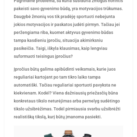
Pagrindinė problema, su kuria susiduria žmogus norintis
pakeisti savo gyvenimo būdą, yra motyvacijos trūkumas.
Daugybė žmonių vos tik pradėję
sportuoti
nebejunta
jokios motyvacijos ir paskatos judėti pirmyn. Tačiau jei
peržengiama riba, kuomet aktyvus gyvenimo būdas
tampa kasdieniu įpročiu, situacija akimirksniu
pasikeičia. Taigi, iškyla klausimas, kaip lengviau
suformuoti teisingus įpročius?
Įpročius būtų galima apibūdinti veiksmais, kurie juos
reguliariai kartojant po tam tikro laiko tampa
automatiški. Tačiau reguliariai sportuoti pavyksta ne
kiekvienam. Kodėl? Viena dažniausių priežasčių būna
konkretaus tikslo neturėjimas arba pernelyg sudėtingo
tikslo užsibrėžimas. Todėl pirmiausia svarbu užsibrėžti
realistišką tikslą, kurį būtų įmanoma pasiekti.