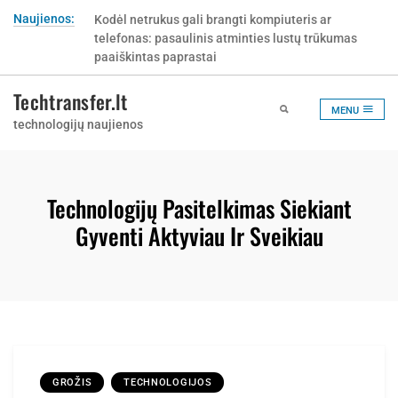
Skip
Naujienos:
Kodėl netrukus gali brangti kompiuteris ar
Kur pirkti Tork popierinius rankšluosčius ir kaip
to
telefonas: pasaulinis atminties lustų trūkumas
nepermokėti už netinkamą popieriaus sistemą?
content
paaiškintas paprastai
Techtransfer.lt
MENU
technologijų naujienos
Technologijų Pasitelkimas Siekiant
Gyventi Aktyviau Ir Sveikiau
GROŽIS
TECHNOLOGIJOS