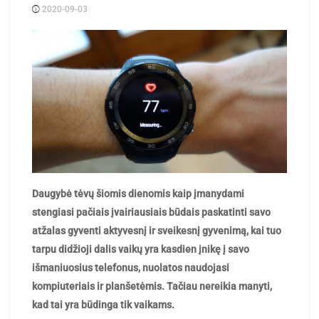
2020-09-03
Posted
rasytojas
by
Daugybė tėvų šiomis dienomis kaip įmanydami
stengiasi pačiais įvairiausiais būdais paskatinti savo
atžalas gyventi aktyvesnį ir sveikesnį gyvenimą, kai tuo
tarpu didžioji dalis vaikų yra kasdien įnikę į savo
išmaniuosius telefonus, nuolatos naudojasi
kompiuteriais ir planšetėmis. Tačiau nereikia manyti,
kad tai yra būdinga tik vaikams.