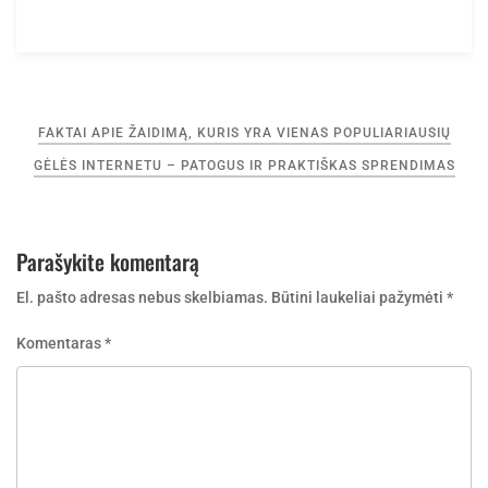
Navigacija
FAKTAI APIE ŽAIDIMĄ, KURIS YRA VIENAS POPULIARIAUSIŲ
tarp
GĖLĖS INTERNETU – PATOGUS IR PRAKTIŠKAS SPRENDIMAS
įrašų
Parašykite komentarą
El. pašto adresas nebus skelbiamas.
Būtini laukeliai pažymėti
*
Komentaras
*