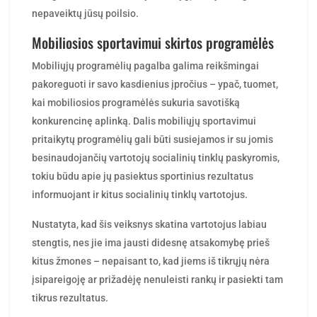
nepaveiktų jūsų poilsio.
Mobiliosios sportavimui skirtos programėlės
Mobiliųjų programėlių pagalba galima reikšmingai
pakoreguoti ir savo kasdienius įpročius – ypač, tuomet,
kai mobiliosios programėlės sukuria savotišką
konkurencinę aplinką. Dalis mobiliųjų sportavimui
pritaikytų programėlių gali būti susiejamos ir su jomis
besinaudojančių vartotojų socialinių tinklų paskyromis,
tokiu būdu apie jų pasiektus sportinius rezultatus
informuojant ir kitus socialinių tinklų vartotojus.
Nustatyta, kad šis veiksnys skatina vartotojus labiau
stengtis, nes jie ima jausti didesnę atsakomybę prieš
kitus žmones – nepaisant to, kad jiems iš tikrųjų nėra
įsipareigoję ar prižadėję nenuleisti rankų ir pasiekti tam
tikrus rezultatus.