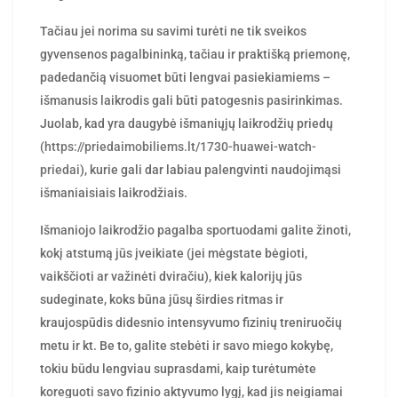
Tačiau jei norima su savimi turėti ne tik sveikos
gyvensenos pagalbininką, tačiau ir praktišką priemonę,
padedančią visuomet būti lengvai pasiekiamiems –
išmanusis laikrodis gali būti patogesnis pasirinkimas.
Juolab, kad yra daugybė išmaniųjų laikrodžių priedų
(
https://priedaimobiliems.lt/1730-huawei-watch-
priedai
), kurie gali dar labiau palengvinti naudojimąsi
išmaniaisiais laikrodžiais.
Išmaniojo laikrodžio pagalba sportuodami galite žinoti,
kokį atstumą jūs įveikiate (jei mėgstate bėgioti,
vaikščioti ar važinėti dviračiu), kiek kalorijų jūs
sudeginate, koks būna jūsų širdies ritmas ir
kraujospūdis didesnio intensyvumo fizinių treniruočių
metu ir kt. Be to, galite stebėti ir savo miego kokybę,
tokiu būdu lengviau suprasdami, kaip turėtumėte
koreguoti savo fizinio aktyvumo lygį, kad jis neigiamai