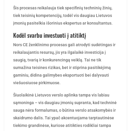
Šis procesas reikalauja tiek specifinių techninių žinių,
tiek teisinių kompetencijų, todėl vis daugiau Lietuvos
įmonių pasitelkia išorinius ekspertus ar konsultantus.
Kodėl svarbu investuoti į atitiktį
Nors CE ženklinimo procesas gali atrodyti sudėtingas ir
reikalaujantis resursų, jis yra ilgalaikė investicija į
saugią, tvarią ir konkurencingą veiklą. Tai ne tik
sumažina teisines rizikas, bet ir stiprina pasitikėjimą
gaminiu, didina galimybes eksportuoti bei dalyvauti
viešuosiuose pirkimuose.
Šiuolaikinė Lietuvos verslo aplinka tampa vis labiau
sąmoninga – vis daugiau įmonių supranta, kad techninė
sauga nėra formalumas, o būtina verslo atsakomybės ir
skaidrumo dalis. Tai ypač akcentuojama tarptautinėse
tiekimo grandinėse, kuriose atitikties rodikliai tampa
esminiu kokybės kriterijumi.