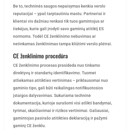
Be to, techninės saugos nepaisymas kenkia verslo
reputacijai – ypač tarptautiniu mastu. Partneriai ir
klientai vis dažniau renkasi tik tuos gamintojus ar
tiekėjus, kurie gali įrodyti savo gaminių atitiktį ES
normoms. Todėl CE ženklinimo nebuvimas ar
netinkamas ženklinimas tampa kliūtimi verslo plėtrai.
CE ženklinimo procedūra
CE ženklinimo procesas prasideda nuo tinkamo
direktyvų ir standartų identifikavimo. Tuomet
atliekamas atitikties vertinimas – priklausomai nuo
gaminio tipo, gali būti reikalingas notifikuotosios
įstaigos dalyvavimas. Sukuriama techninė
dokumentacija, kurioje surašomi visi atlikti bandymai,
tyrimai, skaičiavimai ir rizikos vertinimai. Galiausiai,
gamintojas pasirašo atitikties deklaraciją ir pažymi
gaminį CE ženklu.