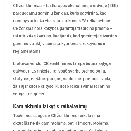
parduodamų gaminių ženklas, kuris patvirtina, kad
gaminys atitinka visus jam taikomus ES reikalavimus.
CE ženklas nėra kokybės garantija tradicine prasme –
tai atitikties ženklas, liudijantis, kad gamintojas įvertino
gaminio atitiktį visoms taikytinoms direktyvoms ir
reglamentams.
Lietuvos verslui CE ženklinimas tampa būtina sąlyga
dalyvauti ES rinkoje. Tai ypač svarbu technologijų,
statybos, elektros įrangos, medicinos prietaisų, vaikų
žaislų ir kitose srityse, kuriose reikalavimai techninei
saugai itin griežti.
Kam aktualu laikytis reikalavimų
Techninės saugos ir CE ženklinimo reikalavimai
aktualūs ne tik gamintojams, bet ir importuotojams,
platintojams bei įrenginių naudotojams. Kiekviena