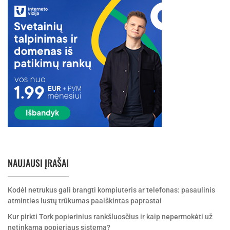
NAUJAUSI ĮRAŠAI
Kodėl netrukus gali brangti kompiuteris ar telefonas: pasaulinis
atminties lustų trūkumas paaiškintas paprastai
Kur pirkti Tork popierinius rankšluosčius ir kaip nepermokėti už
netinkamą popieriaus sistemą?