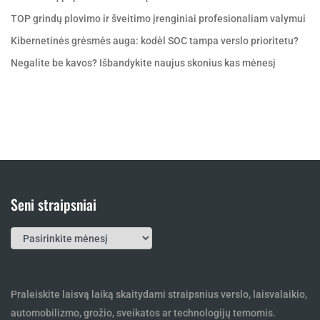
TOP grindų plovimo ir šveitimo įrenginiai profesionaliam valymui
Kibernetinės grėsmės auga: kodėl SOC tampa verslo prioritetu?
Negalite be kavos? Išbandykite naujus skonius kas mėnesį
Seni straipsniai
Seni
straipsniai
Praleiskite laisvą laiką skaitydami straipsnius verslo, laisvalaikio,
automobilizmo, grožio, sveikatos ar technologijų temomis.
Atminkite šį puslapio adresą: