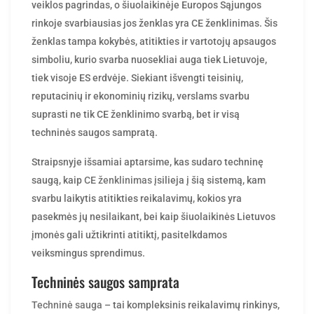
rinkoje svarbiausias jos ženklas yra CE ženklinimas. Šis
ženklas tampa kokybės, atitikties ir vartotojų apsaugos
simboliu, kurio svarba nuosekliai auga tiek Lietuvoje,
tiek visoje ES erdvėje. Siekiant išvengti teisinių,
reputacinių ir ekonominių rizikų, verslams svarbu
suprasti ne tik CE ženklinimo svarbą, bet ir visą
techninės saugos sampratą.
Straipsnyje išsamiai aptarsime, kas sudaro techninę
saugą, kaip
CE ženklinimas
įsilieja į šią sistemą, kam
svarbu laikytis atitikties reikalavimų, kokios yra
pasekmės jų nesilaikant, bei kaip šiuolaikinės Lietuvos
įmonės gali užtikrinti atitiktį, pasitelkdamos
veiksmingus sprendimus.
Techninės saugos samprata
Techninė sauga
– tai kompleksinis reikalavimų rinkinys,
užtikrinantis, kad gaminys ar įrenginys būtų saugus