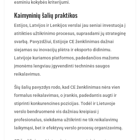
Kaimyninių šalių praktikos
Estijos, Latvijos ir Lenkijos verslai jau seniai investuoja į
atitikties užtikrinimo procesus, suprasdami jų strateginę
svarbą. Pavyzdžiui, Estijoje CE ženklinimas dažnai
siejamas su inovacijų plėtra ir eksporto didinimu.
Latvijoje kuriamos platformos, padedančios mažoms
įmonėms lengviau įgyvendinti techninės saugos
reikalavimus.
Šių šalių pavyzdys rodo, kad CE ženklinimas nėra vien
formalus reikalavimas, o įrankis, padedantis augti ir
stiprinti konkurencines pozicijas. Todėl ir Lietuvoje
verslo bendruomenė vis dažniau kreipiasi į
profesionalus, siekdama užtikrinti ne tik reikalavimų
laikymąsi, bet ir efektyvų verslo procesų organizavimą.
CE ženklinimas Lietuvoje tampa neatsiejama tvaraus,