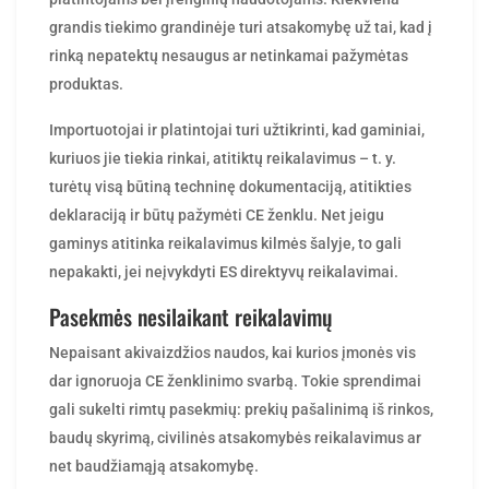
grandis tiekimo grandinėje turi atsakomybę už tai, kad į
rinką nepatektų nesaugus ar netinkamai pažymėtas
produktas.
Importuotojai ir platintojai turi užtikrinti, kad gaminiai,
kuriuos jie tiekia rinkai, atitiktų reikalavimus – t. y.
turėtų visą būtiną techninę dokumentaciją, atitikties
deklaraciją ir būtų pažymėti CE ženklu. Net jeigu
gaminys atitinka reikalavimus kilmės šalyje, to gali
nepakakti, jei neįvykdyti ES direktyvų reikalavimai.
Pasekmės nesilaikant reikalavimų
Nepaisant akivaizdžios naudos, kai kurios įmonės vis
dar ignoruoja CE ženklinimo svarbą. Tokie sprendimai
gali sukelti rimtų pasekmių: prekių pašalinimą iš rinkos,
baudų skyrimą, civilinės atsakomybės reikalavimus ar
net baudžiamąją atsakomybę.