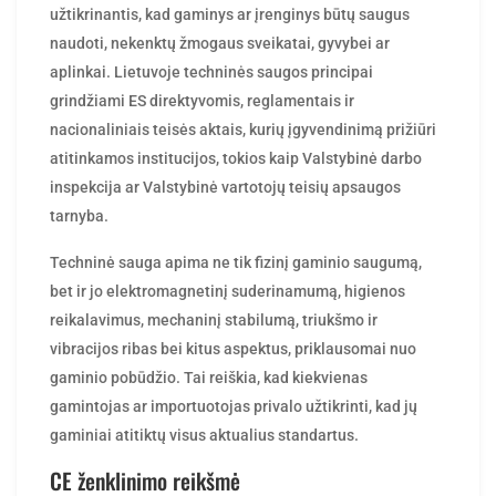
naudoti, nekenktų žmogaus sveikatai, gyvybei ar
aplinkai. Lietuvoje techninės saugos principai
grindžiami ES direktyvomis, reglamentais ir
nacionaliniais teisės aktais, kurių įgyvendinimą prižiūri
atitinkamos institucijos, tokios kaip Valstybinė darbo
inspekcija ar Valstybinė vartotojų teisių apsaugos
tarnyba.
Techninė sauga apima ne tik fizinį gaminio saugumą,
bet ir jo elektromagnetinį suderinamumą, higienos
reikalavimus, mechaninį stabilumą, triukšmo ir
vibracijos ribas bei kitus aspektus, priklausomai nuo
gaminio pobūdžio. Tai reiškia, kad kiekvienas
gamintojas ar importuotojas privalo užtikrinti, kad jų
gaminiai atitiktų visus aktualius standartus.
CE ženklinimo reikšmė
CE ženklinimas – tai Europos ekonominėje erdvėje (EEE)