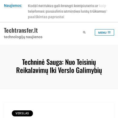
Skip
Naujienos:
Kur pirkti Tork popierinius rankšluosčius ir kaip
to
nepermokėti už netinkamą popieriaus sistemą?
content
Techtransfer.lt
MENU
technologijų naujienos
Techninė Sauga: Nuo Teisinių
Reikalavimų Iki Verslo Galimybių
VERSLAS
2025-12-29