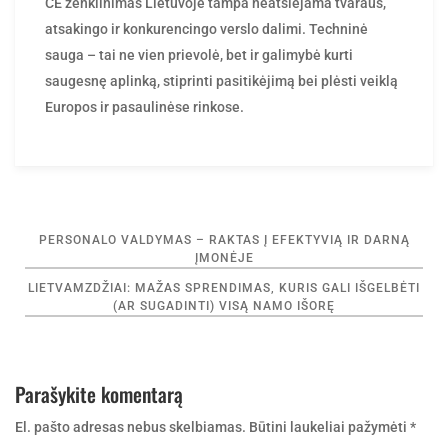
atsakingo ir konkurencingo verslo dalimi. Techninė
sauga – tai ne vien prievolė, bet ir galimybė kurti
saugesnę aplinką, stiprinti pasitikėjimą bei plėsti veiklą
Europos ir pasaulinėse rinkose.
Navigacija
PERSONALO VALDYMAS – RAKTAS Į EFEKTYVIĄ IR DARNĄ
tarp
ĮMONĖJE
įrašų
LIETVAMZDŽIAI: MAŽAS SPRENDIMAS, KURIS GALI IŠGELBĖTI
(AR SUGADINTI) VISĄ NAMO IŠORĘ
Parašykite komentarą
El. pašto adresas nebus skelbiamas.
Būtini laukeliai pažymėti
*