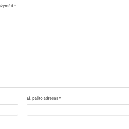
pažymėti
*
El. pašto adresas
*