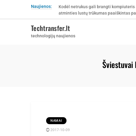
Skip
Naujienos:
Kodėl netrukus gali brangti kompiuteris 
to
atminties lustų trūkumas paaiškintas pa
content
Techtransfer.lt
technologijų naujienos
Šviestuvai 
NAMAI
2017-10-09
Posted
rasytojas