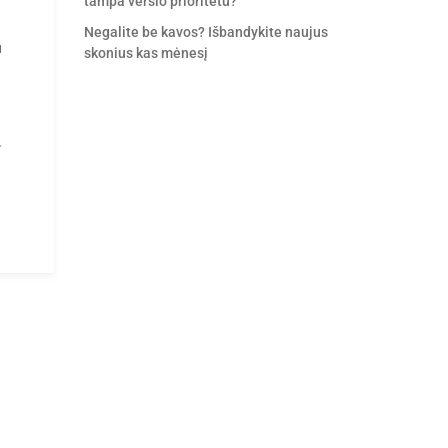
tampa verslo prioritetu?
Negalite be kavos? Išbandykite naujus
u
skonius kas mėnesį
.