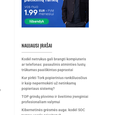
NAUJAUSI ĮRAŠAI
Kodėl netrukus gali brangti kompiuteris
ar telefonas: pasaulinis atminties lustų
trūkumas paaiškintas paprastai
u
Kur pirkti Tork popierinius rankšluosčius
ir kaip nepermokėti už netinkamą
popieriaus sistemą?
e
TOP grindų plovimo ir šveitimo įrenginiai
profesionaliam valymui
Kibernetinės grėsmės auga: kodėl SOC