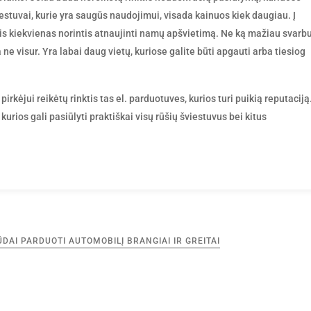
stuvai, kurie yra saugūs naudojimui, visada kainuos kiek daugiau. Į
ytis kiekvienas norintis atnaujinti namų apšvietimą. Ne ką mažiau svarb
a ne visur. Yra labai daug vietų, kuriose galite būti apgauti arba tiesiog
rkėjui reikėtų rinktis tas el. parduotuves, kurios turi puikią reputaciją
kurios gali pasiūlyti praktiškai visų rūšių šviestuvus bei kitus
ŪDAI PARDUOTI AUTOMOBILĮ BRANGIAI IR GREITAI