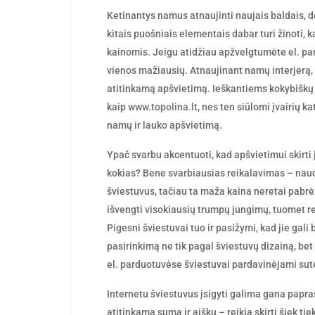
by
Ketinantys namus atnaujinti naujais baldais, 
kitais puošniais elementais dabar turi žinoti, 
kainomis. Jeigu atidžiau apžvelgtumėte el. par
vienos mažiausių. Atnaujinant namų interjerą, bū
atitinkamą apšvietimą. Ieškantiems kokybiškų 
kaip
www.topolina.lt
, nes ten siūlomi įvairių ka
namų ir lauko apšvietimą.
Ypač svarbu akcentuoti, kad apšvietimui skirti 
kokias? Bene svarbiausias reikalavimas – naudo
šviestuvus, tačiau ta maža kaina neretai pabrėž
išvengti visokiausių trumpų jungimų, tuomet re
Pigesni šviestuvai tuo ir pasižymi, kad jie gal
pasirinkimą ne tik pagal šviestuvų dizainą, bet
el. parduotuvėse šviestuvai pardavinėjami sut
Internetu šviestuvus įsigyti galima gana papras
atitinkamą sumą ir aišku – reikia skirti šiek t