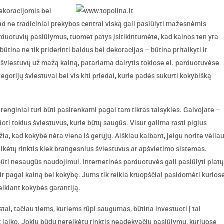
dekoracijomis bei
kad ne tradiciniai prekybos centrai viską gali pasiūlyti mažesnėmis
duotuvių pasiūlymus, tuomet patys įsitikintumėte, kad kainos ten yra
tina ne tik priderinti baldus bei dekoracijas – būtina pritaikyti ir
šviestuvų už mažą kainą, patariama dairytis tokiose el. parduotuvėse
tegorijų šviestuvai bei vis kiti priedai, kurie padės sukurti kokybišką
įrenginiai turi būti pasirenkami pagal tam tikras taisykles. Galvojate –
ti tokius šviestuvus, kurie būtų saugūs. Visur galima rasti pigius
ia, kad kokybė nėra viena iš gerųjų. Aiškiau kalbant, jeigu norite vėlia
ikėtų rinktis kiek brangesnius šviestuvus ar apšvietimo sistemas.
i būti nesaugūs naudojimui. Internetinės parduotuvės gali pasiūlyti platų
 ir pagal kainą bei kokybę. Jums tik reikia kruopščiai pasidomėti kurios
eikiant kokybės garantiją.
tai, tačiau tiems, kuriems rūpi saugumas, būtina investuoti į tai
iek laiko. Jokiu būdu nereikėtų rinktis neadekvačių pasiūlymų, kuriuose