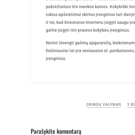
pabrėžiamos itin menkos kainos. Kokybiški švie
tokius apšvietimui skirtus įrenginius turi dair
ir tai, kad šviestuvus internetu įsigyti saugu yr
galite įsigyti itin prastos kokybės įrenginius.
Norint išvengti galimų apgavysčių, kiekvienam pi
Dažniausiai tai yra seniausios el. parduotuvės, 
įrenginius.
Navigacija
GRINDŲ VALYMAS
3 B
tarp
įrašų
Parašykite komentarą