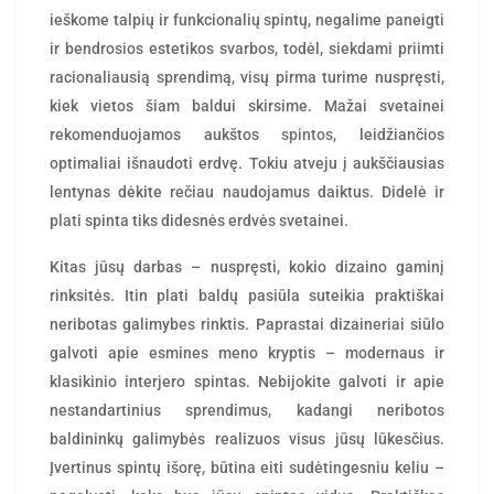
ieškome talpių ir funkcionalių spintų, negalime paneigti
ir bendrosios estetikos svarbos, todėl, siekdami priimti
racionaliausią sprendimą, visų pirma turime nuspręsti,
kiek vietos šiam baldui skirsime. Mažai svetainei
rekomenduojamos aukštos
spintos
, leidžiančios
optimaliai išnaudoti erdvę. Tokiu atveju į aukščiausias
lentynas dėkite rečiau naudojamus daiktus. Didelė ir
plati spinta tiks didesnės erdvės svetainei.
Kitas jūsų darbas – nuspręsti, kokio dizaino gaminį
rinksitės. Itin plati baldų pasiūla suteikia praktiškai
neribotas galimybes rinktis. Paprastai dizaineriai siūlo
galvoti apie esmines meno kryptis – modernaus ir
klasikinio interjero spintas. Nebijokite galvoti ir apie
nestandartinius sprendimus, kadangi neribotos
baldininkų galimybės realizuos visus jūsų lūkesčius.
Įvertinus spintų išorę, būtina eiti sudėtingesniu keliu –