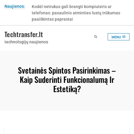
Skip
Naujienos:
Kodėl netrukus gali brangti kompiuteris ar
to
telefonas: pasaulinis atminties lustų trūkumas
content
paaiškintas paprastai
Techtransfer.lt
MENU
technologijų naujienos
Svetainės Spintos Pasirinkimas –
Kaip Suderinti Funkcionalumą Ir
Estetiką?