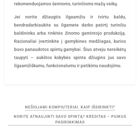
rekomenduojamos šeimoms, turinčioms mažų vaikų.
Jei norite džiaugtis ilgaamžiu ir tvirtu baldu,
bendradarbiaukite su ilgamete darbo patirtį turinčiu
baldininku arba rinkitės žinomo gamintojo produkciją.
Racionaliai įvertinkite į gamybines medžiagas, kurios
buvo panaudotos spintų gamybai. Šiuo atveju nereikėtų
taupyti – aukštos kokybės spinta džiugins jus savo
ilgaamžiškumu, funkcionalumu ir patikimu naudojimu.
Navigacija
NEŠIOJAMI KOMPIUTERIAI. KAIP IŠSIRINKTI?
tarp
NORITE ATNAUJINTI SAVO SPINTĄ? KREDITAS – PUIKUS
įrašų
PASIRINKIMAS