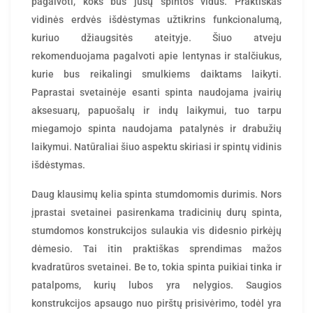
pagalvoti, koks bus jūsų spintos vidus. Praktiškas
vidinės erdvės išdėstymas užtikrins funkcionalumą,
kuriuo džiaugsitės ateityje. Šiuo atveju
rekomenduojama pagalvoti apie lentynas ir stalčiukus,
kurie bus reikalingi smulkiems daiktams laikyti.
Paprastai svetainėje esanti spinta naudojama įvairių
aksesuarų, papuošalų ir indų laikymui, tuo tarpu
miegamojo spinta naudojama patalynės ir drabužių
laikymui. Natūraliai šiuo aspektu skiriasi ir spintų vidinis
išdėstymas.
Daug klausimų kelia spinta stumdomomis durimis. Nors
įprastai svetainei pasirenkama tradicinių durų spinta,
stumdomos konstrukcijos sulaukia vis didesnio pirkėjų
dėmesio. Tai itin praktiškas sprendimas mažos
kvadratūros svetainei. Be to, tokia spinta puikiai tinka ir
patalpoms, kurių lubos yra nelygios. Saugios
konstrukcijos apsaugo nuo pirštų prisivėrimo, todėl yra