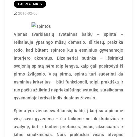
LAISVALAIKIS
2016-02-05
Posted
rasytojas
by
Vienas svarbiausių svetainės baldų – spinta –
reikalauja ypatingo mūsų dėmesio. Iš tiesų, praktika
rodo, kad būtent spintos kuria esminius gyvenamojo
interjero akcentus. Dizaineriai sutinka – išsirinkti
svajonių spintą nėra taip lengva, kaip gali pasirodyti iš
pirmo žvilgsnio. Visų pirma, spinta turi suderinti du
esminius kriterijus – būti funkcionali, talpi, praktiška ir
tuo pačiu užtikrinti nepriekaištingą estetiką, suteikdama
gyvenamajai erdvei individualaus žavesio.
Spinta yra vienas svarbiausių baldų, į kurį sutalpiname
visą savo gyvenimą – čia laikome ne tik drabužius ir
avalynę, bet ir buities prietaisus, indus, aksesuarus ir
kitas smulkmenas. Nors praktiškai visais atvejais