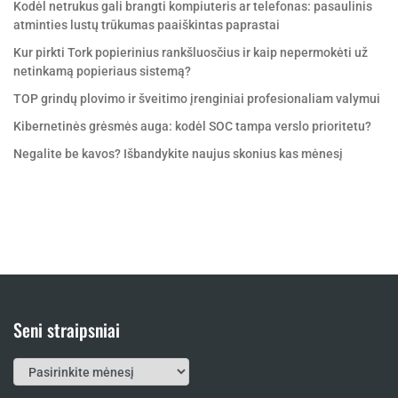
Kodėl netrukus gali brangti kompiuteris ar telefonas: pasaulinis
atminties lustų trūkumas paaiškintas paprastai
Kur pirkti Tork popierinius rankšluosčius ir kaip nepermokėti už
netinkamą popieriaus sistemą?
TOP grindų plovimo ir šveitimo įrenginiai profesionaliam valymui
Kibernetinės grėsmės auga: kodėl SOC tampa verslo prioritetu?
Negalite be kavos? Išbandykite naujus skonius kas mėnesį
Seni straipsniai
Seni
straipsniai