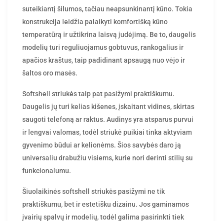
suteikiantį šilumos, tačiau neapsunkinantį kūno. Tokia
konstrukcija leidžia palaikyti komfortišką kūno
temperatūrą ir užtikrina laisvą judėjimą. Be to, daugelis
modelių turi reguliuojamus gobtuvus, rankogalius ir
apačios kraštus, taip padidinant apsaugą nuo vėjo ir
šaltos oro masės.
Softshell striukės taip pat pasižymi praktiškumu.
Daugelis jų turi kelias kišenes, įskaitant vidines, skirtas
saugoti telefoną ar raktus. Audinys yra atsparus purvui
ir lengvai valomas, todėl striukė puikiai tinka aktyviam
gyvenimo būdui ar kelionėms. Šios savybės daro ją
universaliu drabužiu visiems, kurie nori derinti stilių su
funkcionalumu.
Šiuolaikinės softshell striukės pasižymi ne tik
praktiškumu, bet ir estetišku dizainu. Jos gaminamos
įvairių spalvų ir modelių, todėl galima pasirinkti tiek