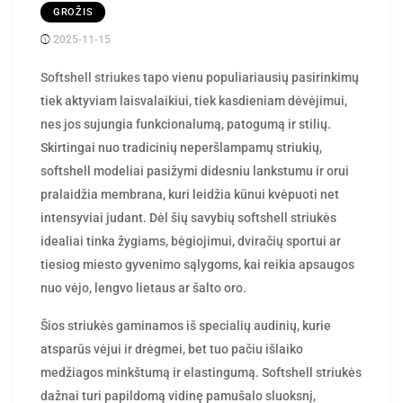
GROŽIS
2025-11-15
Posted
ContentMarketing
by
Softshell striukes
tapo vienu populiariausių pasirinkimų
tiek aktyviam laisvalaikiui, tiek kasdieniam dėvėjimui,
nes jos sujungia funkcionalumą, patogumą ir stilių.
Skirtingai nuo tradicinių neperšlampamų striukių,
softshell modeliai pasižymi didesniu lankstumu ir orui
pralaidžia membrana, kuri leidžia kūnui kvėpuoti net
intensyviai judant. Dėl šių savybių softshell striukės
idealiai tinka žygiams, bėgiojimui, dviračių sportui ar
tiesiog miesto gyvenimo sąlygoms, kai reikia apsaugos
nuo vėjo, lengvo lietaus ar šalto oro.
Šios striukės gaminamos iš specialių audinių, kurie
atsparūs vėjui ir drėgmei, bet tuo pačiu išlaiko
medžiagos minkštumą ir elastingumą. Softshell striukės
dažnai turi papildomą vidinę pamušalo sluoksnį,