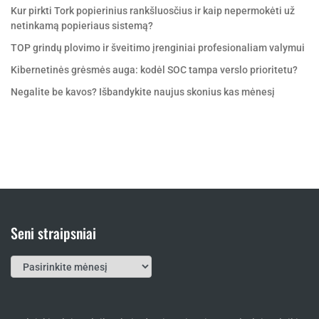
Kur pirkti Tork popierinius rankšluosčius ir kaip nepermokėti už
netinkamą popieriaus sistemą?
TOP grindų plovimo ir šveitimo įrenginiai profesionaliam valymui
Kibernetinės grėsmės auga: kodėl SOC tampa verslo prioritetu?
Negalite be kavos? Išbandykite naujus skonius kas mėnesį
Seni straipsniai
Seni
straipsniai