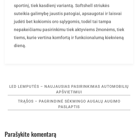
sportinį, tiek kasdienį variantą. Softshell striukės
suteikia galimybę jaustis patogiai, apsaugotai ir laisvai
judėti bet kokiomis oro sąlygomis, todėl tai tampa
nepakeičiamu pasirinkimu tiek aktyviems žmonėms, tiek
tiems, kurie vertina komfortą ir funkcionalumą kiekvieną
dieną.
Navigacija
LED LEMPUTĖS – NAUJAUSIAS PASIRINKIMAS AUTOMOBILIŲ
tarp
APŠVIETIMUI
įrašų
TRĄŠOS – PAGRINDINĖ SĖKMINGO AUGALŲ AUGIMO
PASLAPTIS
Parašykite komentarą