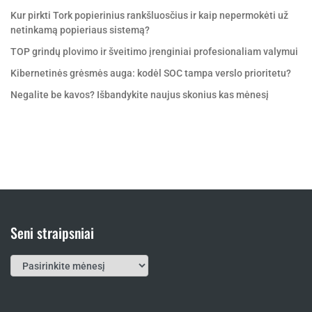
Kur pirkti Tork popierinius rankšluosčius ir kaip nepermokėti už
netinkamą popieriaus sistemą?
TOP grindų plovimo ir šveitimo įrenginiai profesionaliam valymui
Kibernetinės grėsmės auga: kodėl SOC tampa verslo prioritetu?
Negalite be kavos? Išbandykite naujus skonius kas mėnesį
Seni straipsniai
Seni
straipsniai