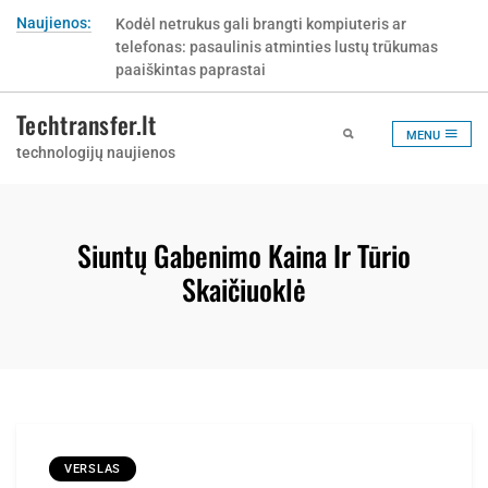
Skip
Naujienos:
Kodėl netrukus gali brangti kompiuteris ar
to
telefonas: pasaulinis atminties lustų trūkumas
content
paaiškintas paprastai
Techtransfer.lt
MENU
technologijų naujienos
Siuntų Gabenimo Kaina Ir Tūrio
Skaičiuoklė
VERSLAS