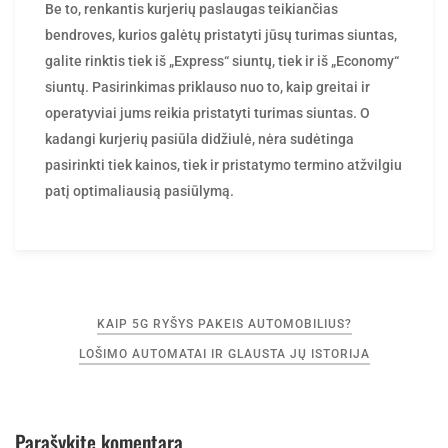
Be to, renkantis kurjerių paslaugas teikiančias
bendroves, kurios galėtų pristatyti jūsų turimas siuntas,
galite rinktis tiek iš „Express“ siuntų, tiek ir iš „Economy“
siuntų. Pasirinkimas priklauso nuo to, kaip greitai ir
operatyviai jums reikia pristatyti turimas siuntas. O
kadangi kurjerių pasiūla didžiulė, nėra sudėtinga
pasirinkti tiek kainos, tiek ir pristatymo termino atžvilgiu
patį optimaliausią pasiūlymą.
Navigacija
KAIP 5G RYŠYS PAKEIS AUTOMOBILIUS?
tarp
LOŠIMO AUTOMATAI IR GLAUSTA JŲ ISTORIJA
įrašų
Parašykite komentarą