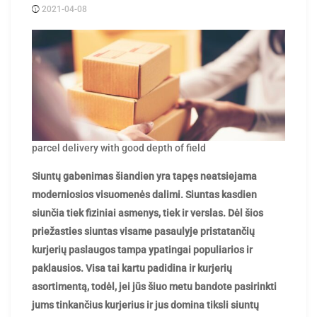
2021-04-08
Posted
rasytojas
by
parcel delivery with good depth of field
Siuntų gabenimas šiandien yra tapęs neatsiejama
moderniosios visuomenės dalimi. Siuntas kasdien
siunčia tiek fiziniai asmenys, tiek ir verslas. Dėl šios
priežasties siuntas visame pasaulyje pristatančių
kurjerių paslaugos tampa ypatingai populiarios ir
paklausios. Visa tai kartu padidina ir kurjerių
asortimentą, todėl, jei jūs šiuo metu bandote pasirinkti
jums tinkančius kurjerius ir jus domina tiksli siuntų