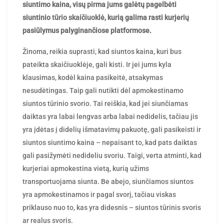
siuntimo kaina, visų pirma jums galėtų pagelbėti
siuntinio
tūrio skaičiuoklė
, kurią galima rasti kurjerių
pasiūlymus palyginančiose platformose.
Žinoma, reikia suprasti, kad siuntos kaina, kuri bus
pateikta skaičiuoklėje, gali kisti. Ir jei jums kyla
klausimas, kodėl kaina pasikeitė, atsakymas
nesudėtingas. Taip gali nutikti dėl apmokestinamo
siuntos tūrinio svorio. Tai reiškia, kad jei siunčiamas
daiktas yra labai lengvas arba labai nedidelis, tačiau jis
yra įdėtas į didelių išmatavimų pakuotę, gali pasikeisti ir
siuntos siuntimo kaina – nepaisant to, kad pats daiktas
gali pasižymėti nedideliu svoriu. Taigi, verta atminti, kad
kurjeriai apmokestina vietą, kurią užims
transportuojama siunta. Be abejo, siunčiamos siuntos
yra apmokestinamos ir pagal svorį, tačiau viskas
priklauso nuo to, kas yra didesnis – siuntos tūrinis svoris
ar realus svoris.