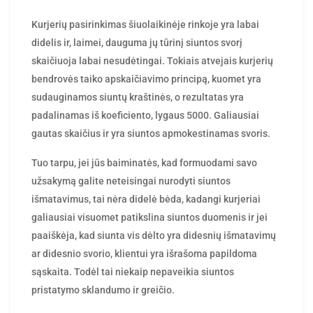
Kurjerių pasirinkimas šiuolaikinėje rinkoje yra labai
didelis ir, laimei, dauguma jų tūrinį siuntos svorį
skaičiuoja labai nesudėtingai. Tokiais atvejais kurjerių
bendrovės taiko apskaičiavimo principą, kuomet yra
sudauginamos siuntų kraštinės, o rezultatas yra
padalinamas iš koeficiento, lygaus 5000. Galiausiai
gautas skaičius ir yra siuntos apmokestinamas svoris.
Tuo tarpu, jei jūs baiminatės, kad formuodami savo
užsakymą galite neteisingai nurodyti siuntos
išmatavimus, tai nėra didelė bėda, kadangi kurjeriai
galiausiai visuomet patikslina siuntos duomenis ir jei
paaiškėja, kad siunta vis dėlto yra didesnių išmatavimų
ar didesnio svorio, klientui yra išrašoma papildoma
sąskaita. Todėl tai niekaip nepaveikia siuntos
pristatymo sklandumo ir greičio.