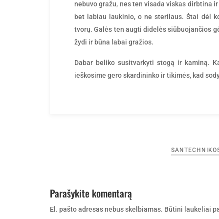
nebuvo gražu, nes ten visada viskas dirbtina ir
bet labiau laukinio, o ne sterilaus. Štai dėl 
tvorų. Galės ten augti didelės siūbuojančios gė
žydi ir būna labai gražios.
Dabar beliko susitvarkyti stogą ir kaminą. Ka
ieškosime gero skardininko ir tikimės, kad sod
Navigacija
SANTECHNIKO
tarp
įrašų
Parašykite komentarą
El. pašto adresas nebus skelbiamas.
Būtini laukeliai 