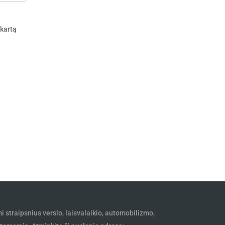
 kartą
mi straipsnius verslo, laisvalaikio, automobilizmo,