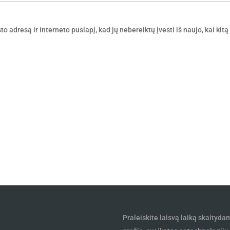
o adresą ir interneto puslapį, kad jų nebereiktų įvesti iš naujo, kai kitą
Praleiskite laisvą laiką skaityda