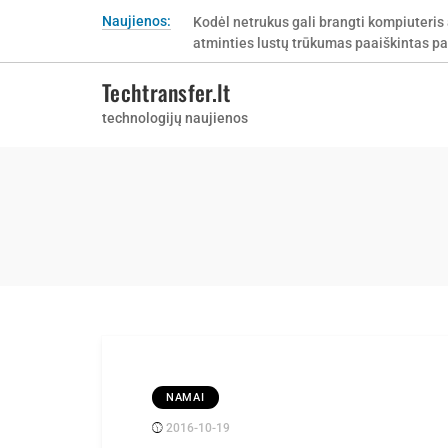
Skip
Naujienos:
Kodėl netrukus gali brangti kompiuteris 
to
atminties lustų trūkumas paaiškintas pa
content
Techtransfer.lt
technologijų naujienos
NAMAI
2016-10-19
Posted
rasytojas