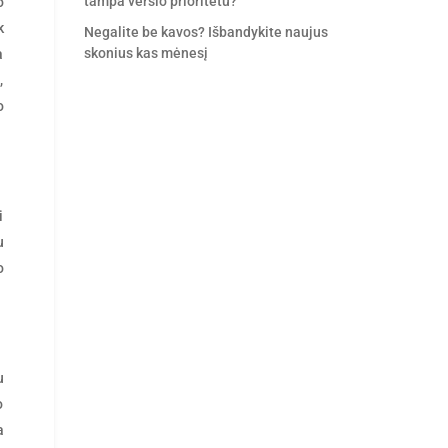
tampa verslo prioritetu?
o
k
Negalite be kavos? Išbandykite naujus
skonius kas mėnesį
a
,
o
i
u
o
u
o
a