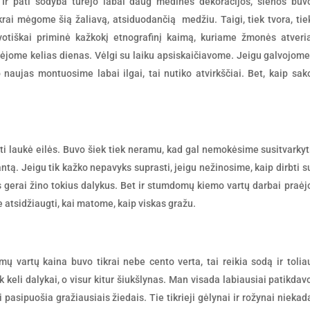
Ir pati sodyba turėjo labai daug medinės dekoracijos, sienos buv
rai mėgome šią žaliavą, atsiduodančią medžiu. Taigi, tiek tvora, tie
otiškai priminė kažkokį etnografinį kaimą, kuriame žmonės atveri
 dėjome kelias dienas. Vėlgi su laiku apsiskaičiavome. Jeigu galvojome
 naujas montuosime labai ilgai, tai nutiko atvirkščiai. Bet, kaip sak
šti laukė eilės. Buvo šiek tiek neramu, kad gal nemokėsime susitvarkyt
tą. Jeigu tik kažko nepavyks suprasti, jeigu nežinosime, kaip dirbti s
ris gerai žino tokius dalykus. Bet ir stumdomų kiemo vartų darbai praėj
 atsidžiaugti, kai matome, kaip viskas gražu.
mų vartų kaina buvo tikrai nebe cento verta, tai reikia sodą ir tolia
k keli dalykai, o visur kitur šiukšlynas. Man visada labiausiai patikdav
pasipuošia gražiausiais žiedais. Tie tikrieji gėlynai ir rožynai niekad