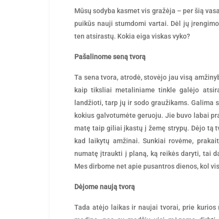
by
Mūsų sodyba kasmet vis gražėja – per šią vasar
puikūs nauji stumdomi vartai. Dėl jų įrengimo
ten atsirastų. Kokia eiga viskas vyko?
Pašalinome seną tvorą
Ta sena tvora, atrodė, stovėjo jau visą amžinyb
kaip tiksliai metaliniame tinkle galėjo ats
landžioti, tarp jų ir sodo graužikams. Galima s
kokius galvotumėte geruoju. Jie buvo labai pra
matę taip giliai įkastų į žemę strypų. Dėjo tą t
kad laikytų amžinai. Sunkiai rovėme, praka
numatę įtraukti į planą, ką reikės daryti, tai 
Mes dirbome net apie pusantros dienos, kol vi
Dėjome naują tvorą
Tada atėjo laikas ir naujai tvorai, prie kurios