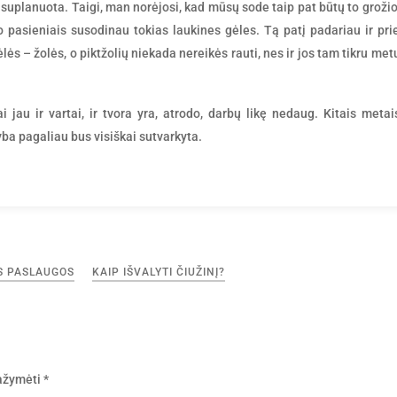
 suplanuota. Taigi, man norėjosi, kad mūsų sode taip pat būtų to grožio
ko pasieniais susodinau tokias laukines gėles. Tą patį padariau ir pri
lės – žolės, o piktžolių niekada nereikės rauti, nes ir jos tam tikru met
i jau ir vartai, ir tvora yra, atrodo, darbų likę nedaug. Kitais metai
yba pagaliau bus visiškai sutvarkyta.
S PASLAUGOS
KAIP IŠVALYTI ČIUŽINĮ?
pažymėti
*