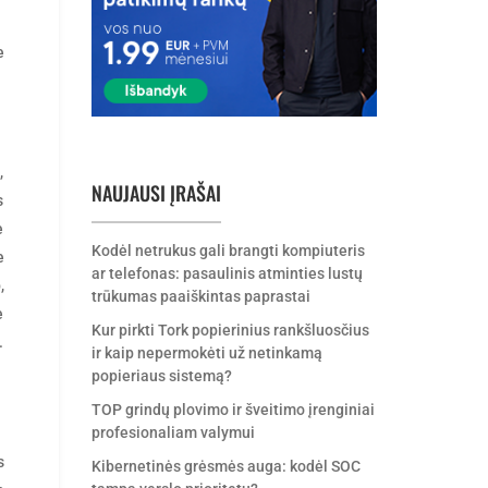
e
,
NAUJAUSI ĮRAŠAI
s
e
Kodėl netrukus gali brangti kompiuteris
e
ar telefonas: pasaulinis atminties lustų
,
trūkumas paaiškintas paprastai
e
Kur pirkti Tork popierinius rankšluosčius
.
ir kaip nepermokėti už netinkamą
popieriaus sistemą?
TOP grindų plovimo ir šveitimo įrenginiai
profesionaliam valymui
s
Kibernetinės grėsmės auga: kodėl SOC