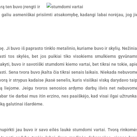
ą ten buvo įrengti ir
 galiu asmeniškai prisiimti atsakomybę, kadangi labai norėjau, jog ji
ę. Ji buvo iš paprasto tinklo metalinio, kuriame buvo ir skylių. Nežinia
irasti tos skylės, bet jos puikiai tiko visokiems smulkiems gyvūnam
akyti, buvo ir savotiški stumdomi kiemo vartai, bet tikrai ne tokie, api
sti. Sena tvora buvo įkalta čia tikrai senais laikais. Niekada nebuvom
vorą ir strypus kadaise įkasė senelis, kuris visiškai viską darydavo taip
itą liejome. Jeigu tvoros senosios ardymo darbų išvis net nebuvom
dabar tie darbai mus itin erzino, nes paaiškėjo, kad visai ilgai užtrunka
ską galutinai išardėme.
 nupirkti jau buvo ir savo eilės laukė
stumdomi vartai
. Tvorą rinkomė