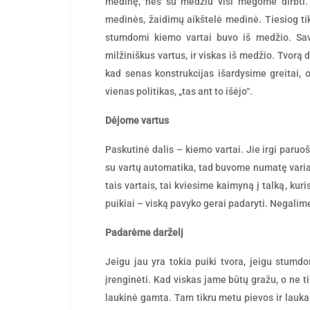
medinę, nes su medžiu visi mėgome dirbti. 
medinės, žaidimų aikštelė medinė. Tiesiog tik
stumdomi kiemo vartai buvo iš medžio. Sav
milžiniškus vartus, ir viskas iš medžio. Tvorą
kad senas konstrukcijas išardysime greitai, o
vienas politikas, „tas ant to išėjo“.
Dėjome vartus
Paskutinė dalis – kiemo vartai. Jie irgi paruo
su vartų automatika, tad buvome numatę varian
tais vartais, tai kviesime kaimyną į talką, ku
puikiai – viską pavyko gerai padaryti. Negalime
Padarėme darželį
Jeigu jau yra tokia puiki tvora, jeigu stumdo
įrenginėti. Kad viskas jame būtų gražu, o ne ti
laukinė gamta. Tam tikru metu pievos ir laukai 