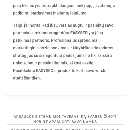
jūsų tikslas yra pritraukti daugiau lankytojų į svetainę, ar
padidinti pardavimus ir klientų lojalumą.
Taigi, jei norite, kad jūsų verslas augtų ir pasiektų savo
potencialą,
reklamos agentūra EASYSEO
yra jūsų
patikimas partneris. Profesionalūs sprendimai,
marketinginis pozicionavimas ir kūrybiškos rinkodaros
strategijos su šia agentūra padės jums ne tik išsiskirti
rinkoje, bet ir pasiekti ilgalaikį sėkmės kelią.
Pasitikėkite EASYSEO ir pradėkite kurti savo verslo
ateitį šiandien.
Navigacija
APSAUGOS SISTEMŲ MONTAVIMAS: KĄ SVARBU ŽINOTI
tarp
NORINT APSAUGOTI SAVO NAMUS