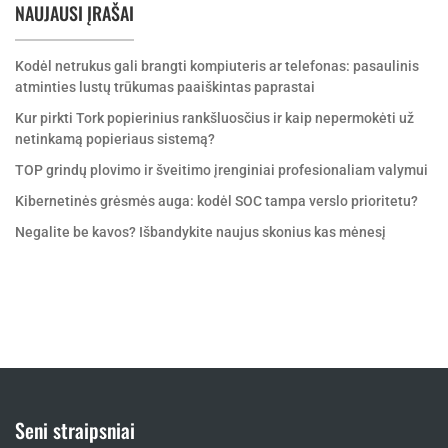
NAUJAUSI ĮRAŠAI
Kodėl netrukus gali brangti kompiuteris ar telefonas: pasaulinis
atminties lustų trūkumas paaiškintas paprastai
Kur pirkti Tork popierinius rankšluosčius ir kaip nepermokėti už
netinkamą popieriaus sistemą?
TOP grindų plovimo ir šveitimo įrenginiai profesionaliam valymui
Kibernetinės grėsmės auga: kodėl SOC tampa verslo prioritetu?
Negalite be kavos? Išbandykite naujus skonius kas mėnesį
Seni straipsniai