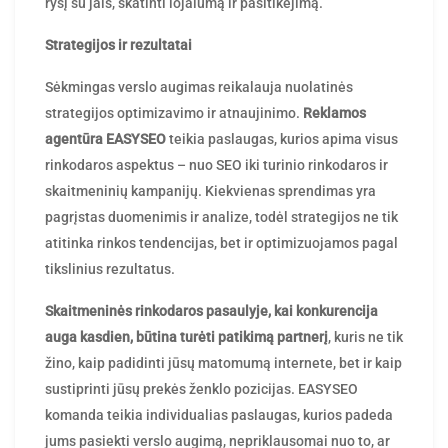
ryšį su jais, skatinti lojalumą ir pasitikėjimą.
Strategijos ir rezultatai
Sėkmingas verslo augimas reikalauja nuolatinės
strategijos optimizavimo ir atnaujinimo.
Reklamos
agentūra EASYSEO
teikia paslaugas, kurios apima visus
rinkodaros aspektus – nuo SEO iki turinio rinkodaros ir
skaitmeninių kampanijų. Kiekvienas sprendimas yra
pagrįstas duomenimis ir analize, todėl strategijos ne tik
atitinka rinkos tendencijas, bet ir optimizuojamos pagal
tikslinius rezultatus.
Skaitmeninės rinkodaros pasaulyje, kai konkurencija
auga kasdien, būtina turėti patikimą partnerį
, kuris ne tik
žino, kaip padidinti jūsų matomumą internete, bet ir kaip
sustiprinti jūsų prekės ženklo pozicijas. EASYSEO
komanda teikia individualias paslaugas, kurios padeda
jums pasiekti verslo augimą, nepriklausomai nuo to, ar