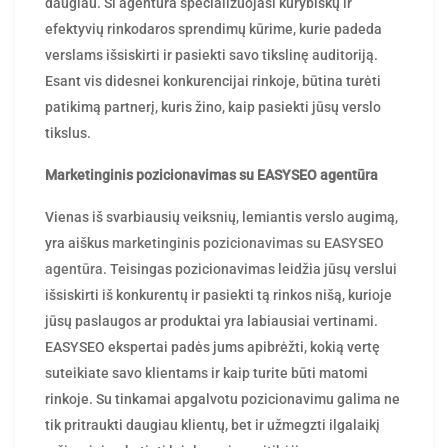
daugiau. Ši agentūra specializuojasi kūrybiškų ir
efektyvių rinkodaros sprendimų kūrime, kurie padeda
verslams išsiskirti ir pasiekti savo tikslinę auditoriją.
Esant vis didesnei konkurencijai rinkoje, būtina turėti
patikimą partnerį, kuris žino, kaip pasiekti jūsų verslo
tikslus.
Marketinginis pozicionavimas su EASYSEO agentūra
Vienas iš svarbiausių veiksnių, lemiantis verslo augimą,
yra aiškus
marketinginis pozicionavimas su EASYSEO
agentūra
. Teisingas pozicionavimas leidžia jūsų verslui
išsiskirti iš konkurentų ir pasiekti tą rinkos nišą, kurioje
jūsų paslaugos ar produktai yra labiausiai vertinami.
EASYSEO ekspertai padės jums apibrėžti, kokią vertę
suteikiate savo klientams ir kaip turite būti matomi
rinkoje. Su tinkamai apgalvotu pozicionavimu galima ne
tik pritraukti daugiau klientų, bet ir užmegzti ilgalaikį