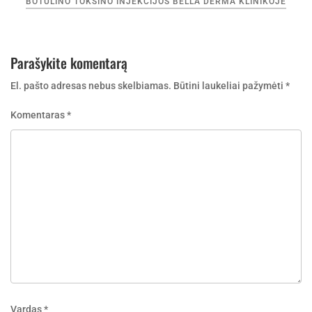
įrašų
BOTULINO TOKSINO INJEKCIJOS BELLA DERMA KLINIKOJE
Parašykite komentarą
El. pašto adresas nebus skelbiamas.
Būtini laukeliai pažymėti
*
Komentaras
*
Vardas
*