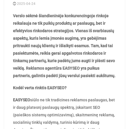
2025-04-24
Posted
ContentMarketing
by
Verslo sėkmė šiandieninėje konkurencingoje rinkoje
reikalauja ne tik puikių produktų ar paslaugų, bet ir
efektyvios rinkodaros strategijos. Vienas iš svarbiausių
aspektų, kuris lemia įmonės augimą, yra gebėjimas
pritraukti naujų klientų ir išlaikyti esamus. Tam, kad tai
pasiektumėte, reikia gerai apgalvotos rinkodaros ir
tinkamų partnerių, kurie padėtų jums augti ir plėsti savo
veiklą.
Reklamos agentūra EASYSEO
yra puikus
partneris, galintis padėti jūsų verslui pasiekti aukštumų.
Kodėl verta rinktis EASYSEO?
EASYSEO
siūlo ne tik tradicines reklamos paslaugas, bet
ir daug platesnį paslaugų spektrą, įskaitant SEO
(paieškos sistemų optimizavimą), skaitmeninę reklamą,
socialinių tinklų valdymą, turinio kūrimą ir daug