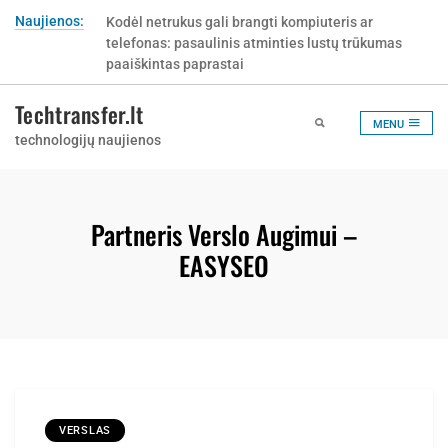
Skip
Naujienos:
Kodėl netrukus gali brangti kompiuteris ar
to
telefonas: pasaulinis atminties lustų trūkumas
content
paaiškintas paprastai
Techtransfer.lt
MENU
technologijų naujienos
Partneris Verslo Augimui –
EASYSEO
VERSLAS