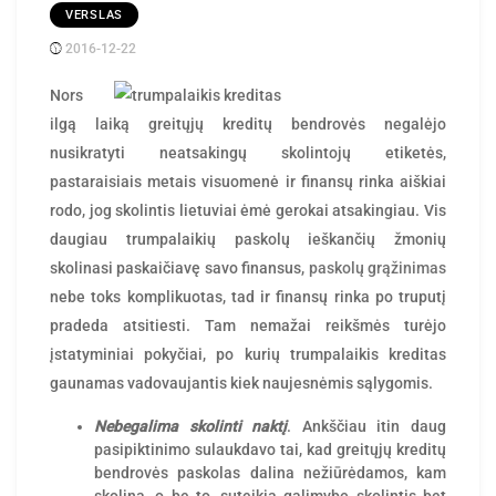
VERSLAS
2016-12-22
Posted
rasytojas
by
Nors
ilgą laiką greitųjų kreditų bendrovės negalėjo
nusikratyti neatsakingų skolintojų etiketės,
pastaraisiais metais visuomenė ir finansų rinka aiškiai
rodo, jog skolintis lietuviai ėmė gerokai atsakingiau. Vis
daugiau trumpalaikių paskolų ieškančių žmonių
skolinasi paskaičiavę savo finansus,
paskolų grąžinimas
nebe toks komplikuotas, tad ir finansų rinka po truputį
pradeda atsitiesti. Tam nemažai reikšmės turėjo
įstatyminiai pokyčiai, po kurių trumpalaikis kreditas
gaunamas vadovaujantis kiek naujesnėmis sąlygomis.
Nebegalima skolinti naktį
. Ankščiau itin daug
pasipiktinimo sulaukdavo tai, kad greitųjų kreditų
bendrovės paskolas dalina nežiūrėdamos, kam