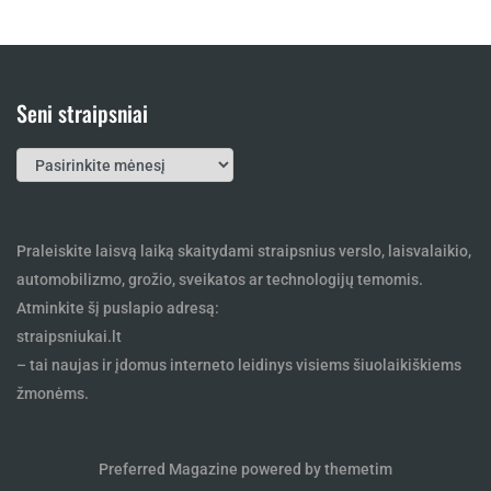
Seni straipsniai
Seni
straipsniai
Praleiskite laisvą laiką skaitydami straipsnius verslo, laisvalaikio,
automobilizmo, grožio, sveikatos ar technologijų temomis.
Atminkite šį puslapio adresą:
straipsniukai.lt
– tai naujas ir įdomus interneto leidinys visiems šiuolaikiškiems
žmonėms.
Preferred Magazine powered by themetim