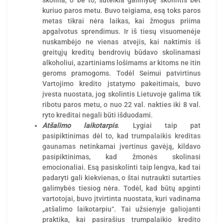
skolina, o be to, suteikia galimybę skolintis bet
kuriuo paros metu. Buvo teigiama, esą toks paros
metas tikrai nėra laikas, kai žmogus priima
apgalvotus sprendimus. Ir iš tiesų visuomenėje
nuskambėjo ne vienas atvejis, kai naktimis iš
greitųjų kreditų bendrovių būdavo skolinamasi
alkoholiui, azartiniams lošimams ar kitoms ne itin
geroms pramogoms. Todėl Seimui patvirtinus
Vartojimo kredito įstatymo pakeitimais, buvo
įvesta nuostata, jog skolintis Lietuvoje galima tik
ribotu paros metu, o nuo 22 val. nakties iki 8 val.
ryto kreditai negali būti išduodami.
Atšalimo laikotarpis
. Lygiai taip pat
pasipiktinimas dėl to, kad
trumpalaikis kreditas
gaunamas
netinkamai įvertinus gavėją, kildavo
pasipiktinimas, kad žmonės skolinasi
emocionaliai. Esą pasiskolinti taip lengva, kad tai
padaryti gali kiekvienas, o štai nutraukti sutarties
galimybės tiesiog nėra. Todėl, kad būtų apginti
vartotojai, buvo įtvirtinta nuostata, kuri vadinama
„atšalimo laikotarpiu“. Tai užsienyje galiojanti
praktika, kai pasirašius trumpalaikio kredito