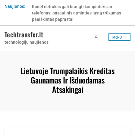
Skip
Naujienos:
Kodėl netrukus gali brangti kompiuteris ar
to
telefonas: pasaulinis atminties lustų trūkumas
content
paaiškintas paprastai
Techtransfer.lt
MENU
technologijų naujienos
Lietuvoje Trumpalaikis Kreditas
Gaunamas Ir Išduodamas
Atsakingai