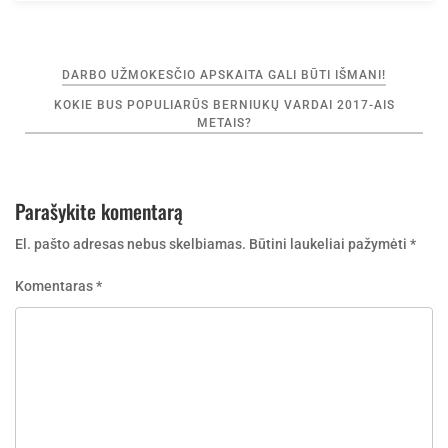
Navigacija
DARBO UŽMOKESČIO APSKAITA GALI BŪTI IŠMANI!
tarp
KOKIE BUS POPULIARŪS BERNIUKŲ VARDAI 2017-AIS
įrašų
METAIS?
Parašykite komentarą
El. pašto adresas nebus skelbiamas.
Būtini laukeliai pažymėti
*
Komentaras
*