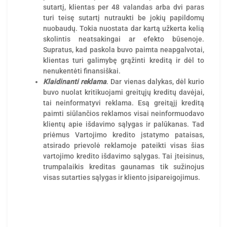
sutartį, klientas per 48 valandas arba dvi paras
turi teisę sutartį nutraukti be jokių papildomų
nuobaudų. Tokia nuostata dar kartą užkerta kelią
skolintis neatsakingai ar efekto būsenoje.
Supratus, kad paskola buvo paimta neapgalvotai,
klientas turi galimybę grąžinti kreditą ir dėl to
nenukentėti finansiškai.
Klaidinanti reklama
. Dar vienas dalykas, dėl kurio
buvo nuolat kritikuojami greitųjų kreditų davėjai,
tai neinformatyvi reklama. Esą greitąjį kreditą
paimti siūlančios reklamos visai neinformuodavo
klientų apie išdavimo sąlygas ir palūkanas. Tad
priėmus Vartojimo kredito įstatymo pataisas,
atsirado prievolė reklamoje pateikti visas šias
vartojimo kredito išdavimo sąlygas. Tai įteisinus,
trumpalaikis kreditas gaunamas tik sužinojus
visas sutarties sąlygas ir kliento įsipareigojimus.