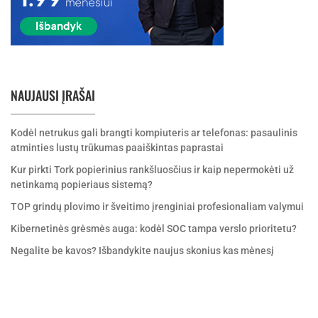
NAUJAUSI ĮRAŠAI
Kodėl netrukus gali brangti kompiuteris ar telefonas: pasaulinis
atminties lustų trūkumas paaiškintas paprastai
Kur pirkti Tork popierinius rankšluosčius ir kaip nepermokėti už
netinkamą popieriaus sistemą?
TOP grindų plovimo ir šveitimo įrenginiai profesionaliam valymui
Kibernetinės grėsmės auga: kodėl SOC tampa verslo prioritetu?
Negalite be kavos? Išbandykite naujus skonius kas mėnesį