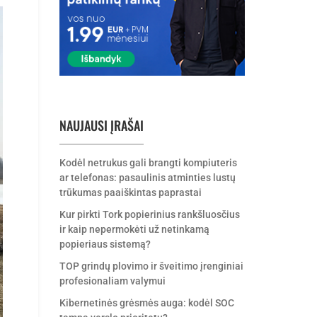
NAUJAUSI ĮRAŠAI
Kodėl netrukus gali brangti kompiuteris
ar telefonas: pasaulinis atminties lustų
trūkumas paaiškintas paprastai
Kur pirkti Tork popierinius rankšluosčius
ir kaip nepermokėti už netinkamą
popieriaus sistemą?
TOP grindų plovimo ir šveitimo įrenginiai
profesionaliam valymui
Kibernetinės grėsmės auga: kodėl SOC