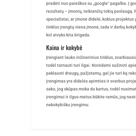
pradėti nuo paieškos su „google“ pagalba. Į go
rezultatų – įmonių, teikiančių tokią paslaugą. 
specialistai, ar įmonė didelė, kokius projektus
tinklus įrengtų viena įmonė, tada ir darbų kokyb
kol atvyks kita brigada.
Kaina ir kokybė
Įrengiant lauko inžinerinius tinklus, svarbiausi
todėl tarnauti turi ilgai. Norėdami sužinoti api
paklausti draugų, pažįstamų, gal jie turi ką rek
įrengimas yra didelės apimties ir svarbus proje
sako, jog skūpas moka du kartus, todėl nusima
įrengimui ir ilgus metus būkite ramūs, jog neats
nekokybišku įrengimu.