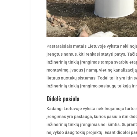
Pastaraisiais metais Lietuvoje vyksta nekilnoja
įrengtus namus, kiti renkasi statyti patys. Tači
inžinerinių tinklų įrengimas tampa svarbiu eta
montavimą, įvadus į namą, vietinę kanalizaciją,
lietaus nuotekų sistemas. Todėl tai ir yra itin 
inžinerinių tinklų įrengimo paslaugų teikėją ir
Didelė pasiūla
Kadangi Lietuvoje vyksta nekilnojamojo turto st
įrengimas yra paslauga, kurios pasiūla itin dide
inžinerinių tinklų įrengimas ne išimtis. Supran
neįvykdo daug tokių projektų. Esant didelei pasi