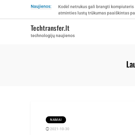
Skip
Naujienos:
Kodėl netrukus gali brangti kompiuteris 
Kur pirkti Tork popierinius rankšluosčiu
to
atminties lustų trūkumas paaiškintas pa
netinkamą popieriaus sistemą?
content
Techtransfer.lt
technologijų naujienos
La
NAMAI
2021-10-30
Posted
rasytojas