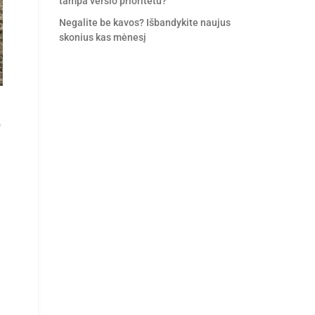
tampa verslo prioritetu?
Negalite be kavos? Išbandykite naujus
skonius kas mėnesį
o