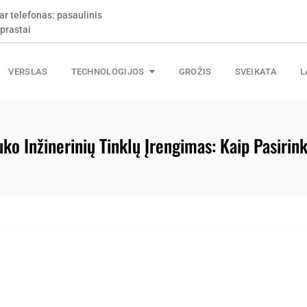
ar telefonas: pasaulinis
s ir kaip nepermokėti už
prastai
VERSLAS
TECHNOLOGIJOS
GROŽIS
SVEIKATA
L
uko Inžinerinių Tinklų Įrengimas: Kaip Pasirink