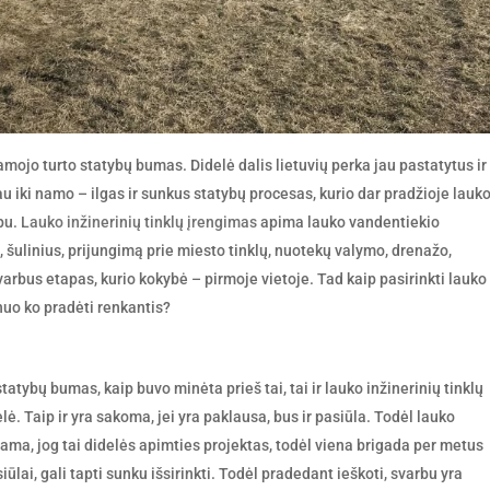
mojo turto statybų bumas. Didelė dalis lietuvių perka jau pastatytus ir
au iki namo – ilgas ir sunkus statybų procesas, kurio dar pradžioje lauk
pu.
Lauko inžinerinių tinklų įrengimas
apima lauko vandentiekio
 šulinius, prijungimą prie miesto tinklų, nuotekų valymo, drenažo,
svarbus etapas, kurio kokybė – pirmoje vietoje. Tad kaip pasirinkti lauko
 nuo ko pradėti renkantis?
atybų bumas, kaip buvo minėta prieš tai, tai ir lauko inžinerinių tinklų
lė. Taip ir yra sakoma, jei yra paklausa, bus ir pasiūla. Todėl lauko
tama, jog tai didelės apimties projektas, todėl viena brigada per metus
ūlai, gali tapti sunku išsirinkti. Todėl pradedant ieškoti, svarbu yra