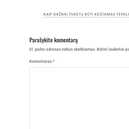
Navigacija
KAIP DAŽNAI TURĖTŲ BŪTI KEIČIAMAS TEPAL
tarp
įrašų
Parašykite komentarą
El. pašto adresas nebus skelbiamas.
Būtini laukeliai 
Komentaras
*