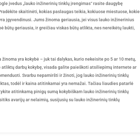
ogle įvedus „lauko inžinerinių tinklų įrengimas“ rasite daugybę
Pradėkite skaitinėti, kokias paslaugas teikia, kokiuose miestuose, kokie
 yra įgyvendinusi. Jums žinoma geriausia, jei visus lauko inžinerinius
ė būtų geriausia, ir greičiau viskas būtų atlikta, nes nereikėtų laukti,
a žinoma yra kokybė – juk tai dalykas, kurio nekeisite po 5 ar 10 metų,
e atliktų darbų kokybę, visada galite paieškoti atsiliepimų internete ar
omenduoti. Svarbu nepamiršti ir žinoti, jog lauko inžinerinių tinklų
ktas, todėl ir kaina atitinkamai yra nemažai. Tačiau liaudies patarlė
tykite atitinkamą pinigų sumą kokybiškam lauko inžinerinių tinklų
itiks avarijų ar nelaimių, susijusių su lauko inžinerinių tinklų