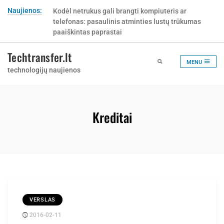
Skip
Naujienos:
Kodėl netrukus gali brangti kompiuteris ar
Kur pirkti Tork popierinius rankšluosčius ir kaip
to
telefonas: pasaulinis atminties lustų trūkumas
nepermokėti už netinkamą popieriaus sistemą?
content
paaiškintas paprastai
Techtransfer.lt
MENU
technologijų naujienos
Kreditai
VERSLAS
2016-02-11
Posted