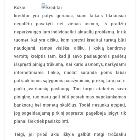
rasytojas
by
Kokie
kreditai yra patys geriausi, šiais laikais tikriausiai
negalėtų pasakyti nei vienas asmuo, iš pradžių
neperžvelgęs jam individualiai aktualių problemų. Ir tik
tuomet, kai yra aišku, kam spręsti
kreditai
turėtų būti
naudojami, tampa visiškai aišku, į kokią bendrovę
vertėtų kreiptis tam, kad ji savo paslaugomis padėtų
išspręsti pinigų trūkumą. Kai kurie asmenys, naršydami
internetiniame tinkle, nuolat suranda jiems labai
patraukliomis sąlygomis pasižyminčių prekių, taip pat ir
pačių įvairiausių paslaugų. Tuo tarpu atidarius savo
piniginę, tuo metu gali būti pastebimas nepakankamas
banknotų bei monetų skaičius. Todėl nesunku atspėti,
jog pageidaujamą pirkinį paprastai pagelbėja įsigyti tik
planai šiek tiek pasiskolinti.
Taigi, jei prieš akis iškyla galbūt netgi trečdaliu