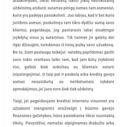
atsakomybės, tikrai neturėtų iškilti jokių netrokštamų
uždelsimų atiduoti sutartas pinigų sumas tam asmeniui,
kuris yra padėjęs pasiskolinti. Juo labiau, kad ir bet kuris
juridinis asmuo, paskolinęs tam tikro dydžio sumą savo
klientui, pageidauja, jog pastarasis labai atsakingai
įvykdytų visus jų sutarimus. Tik tuomet jis galėtų dar
ilgai džiaugtis, turėdamas iš tiesų puikų savo užsakovą.
Be to, šiam paslaugų teikėjui netektų papildomai gaišti
savo tokio svarbaus laiko tam, kad jam būtų įvykdomi
visi, galbūt kiek anksčiau su klientais sutarti
įsipareigojimai. O taip pat ir paskolą arba kreditą gavęs
asmuo nesusidurtų su netikėtumais vykdant
apmokėjimus, jei juos nors šiek tiek uždelstų.
Taigi, jei pageidaujami kreditai internetu visuomet yra
užsakomi stengiantis atsižvelgti į būsimo gavėjo
finansines galimybes, būna pasiekiama tikrai nuostabių
tikslų. Pavyzdžiui, nemažai atpiginamas drabužis arba