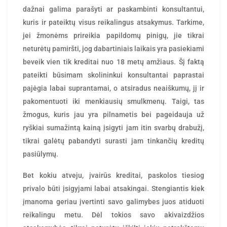
dažnai galima parašyti ar paskambinti konsultantui,
kuris ir pateiktų visus reikalingus atsakymus. Tarkime,
jei žmonėms prireikia papildomų pinigų, jie tikrai
neturėtų pamiršti, jog dabartiniais laikais yra pasiekiami
beveik vien tik kreditai nuo 18 metų amžiaus. Šį faktą
pateikti būsimam skolininkui konsultantai paprastai
pajėgia labai suprantamai, o atsiradus neaiškumų, jį ir
pakomentuoti iki menkiausių smulkmenų. Taigi, tas
žmogus, kuris jau yra pilnametis bei pageidauja už
ryškiai sumažintą kainą įsigyti jam itin svarbų drabužį,
tikrai galėtų pabandyti surasti jam tinkančių kreditų
pasiūlymų.
Bet kokiu atveju, įvairūs kreditai, paskolos tiesiog
privalo būti įsigyjami labai atsakingai. Stengiantis kiek
įmanoma geriau įvertinti savo galimybes juos atiduoti
reikalingu metu. Dėl tokios savo akivaizdžios