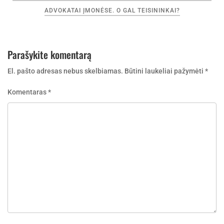
įrašų
ADVOKATAI ĮMONĖSE. O GAL TEISININKAI?
Parašykite komentarą
El. pašto adresas nebus skelbiamas.
Būtini laukeliai pažymėti
*
Komentaras
*