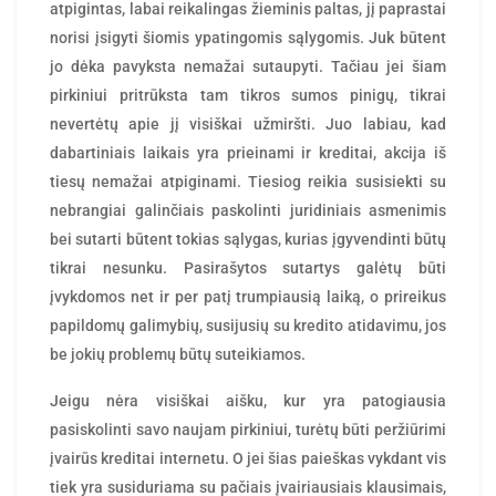
atpigintas, labai reikalingas žieminis paltas, jį paprastai
norisi įsigyti šiomis ypatingomis sąlygomis. Juk būtent
jo dėka pavyksta nemažai sutaupyti. Tačiau jei šiam
pirkiniui pritrūksta tam tikros sumos pinigų, tikrai
nevertėtų apie jį visiškai užmiršti. Juo labiau, kad
dabartiniais laikais yra prieinami ir kreditai, akcija iš
tiesų nemažai atpiginami. Tiesiog reikia susisiekti su
nebrangiai galinčiais paskolinti juridiniais asmenimis
bei sutarti būtent tokias sąlygas, kurias įgyvendinti būtų
tikrai nesunku. Pasirašytos sutartys galėtų būti
įvykdomos net ir per patį trumpiausią laiką, o prireikus
papildomų galimybių, susijusių su kredito atidavimu, jos
be jokių problemų būtų suteikiamos.
Jeigu nėra visiškai aišku, kur yra patogiausia
pasiskolinti savo naujam pirkiniui, turėtų būti peržiūrimi
įvairūs kreditai internetu. O jei šias paieškas vykdant vis
tiek yra susiduriama su pačiais įvairiausiais klausimais,