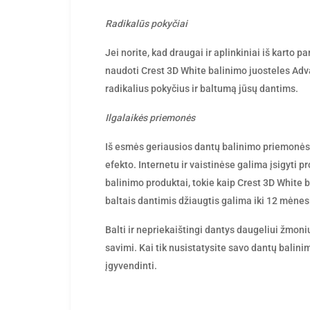
Radikalūs pokyčiai
Jei norite, kad draugai ir aplinkiniai iš kart
naudoti Crest 3D White balinimo juosteles Adva
radikalius pokyčius ir baltumą jūsų dantims.
Ilgalaikės priemonės
Iš esmės geriausios dantų balinimo priemonės y
efekto. Internetu ir vaistinėse galima įsigyti p
balinimo produktai, tokie kaip Crest 3D White 
baltais dantimis džiaugtis galima iki 12 mėnes
Balti ir nepriekaištingi dantys daugeliui žmoni
savimi. Kai tik nusistatysite savo dantų balini
įgyvendinti.