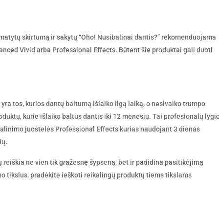
o pamatytų skirtumą ir sakytų “Oho! Nusibalinai dantis?” rekomenduojama
nced Vivid arba Professional Effects. Būtent šie produktai gali duoti
ra tos, kurios dantų baltumą išlaiko ilgą laiką, o nesivaiko trumpo
roduktų, kurie išlaiko baltus dantis iki 12 mėnesių. Tai profesionalų lygi
balinimo juostelės Professional Effects kurias naudojant 3 dienas
ių.
ų reiškia ne vien tik gražesnę šypseną, bet ir padidina pasitikėjimą
mo tikslus, pradėkite ieškoti reikalingų produktų tiems tikslams