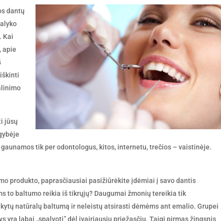
ios dantų
dalyko
. Kai
, apie
š
iškinti
alinimo
i jūsų
ugybėje
gaunamos tik per odontologus, kitos, internetu, trečios – vaistinėje.
mo produkto, paprasčiausiai pasižiūrėkite įdėmiai į savo dantis
ums to baltumo reikia iš tikrųjų? Daugumai žmonių tereikia tik
kytų natūralų baltumą ir neleistų atsirasti dėmėms ant emalio. Grupei
ys yra labai „spalvoti” dėl įvairiausių priežasčių. Taigi pirmas žingsnis