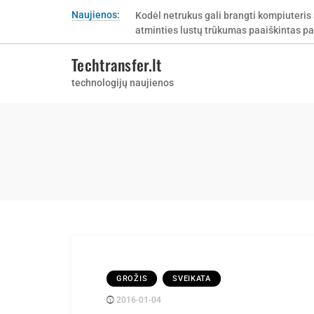
Skip
Naujienos:
Kodėl netrukus gali brangti kompiuteris 
to
atminties lustų trūkumas paaiškintas pa
content
Techtransfer.lt
technologijų naujienos
GROŽIS
SVEIKATA
2016-01-04
Posted
rasytojas