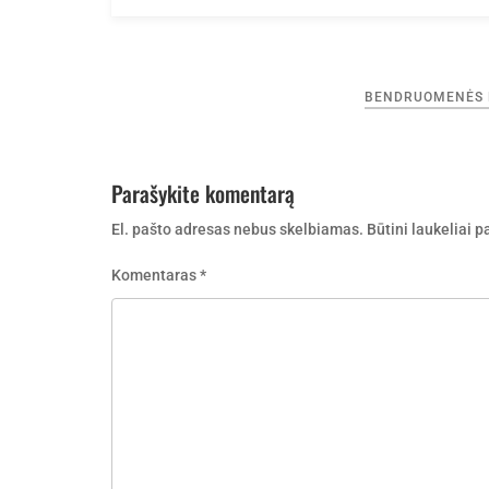
Navigacija
BENDRUOMENĖS 
tarp
įrašų
Parašykite komentarą
El. pašto adresas nebus skelbiamas.
Būtini laukeliai 
Komentaras
*