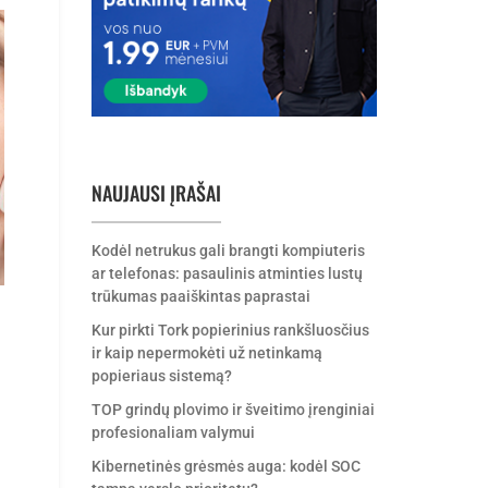
NAUJAUSI ĮRAŠAI
Kodėl netrukus gali brangti kompiuteris
ar telefonas: pasaulinis atminties lustų
trūkumas paaiškintas paprastai
Kur pirkti Tork popierinius rankšluosčius
ir kaip nepermokėti už netinkamą
popieriaus sistemą?
TOP grindų plovimo ir šveitimo įrenginiai
profesionaliam valymui
Kibernetinės grėsmės auga: kodėl SOC