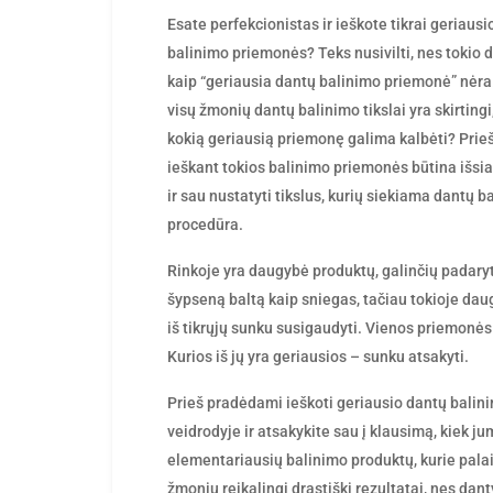
by
Esate perfekcionistas ir ieškote tikrai geriaus
balinimo priemonės? Teks nusivilti, nes tokio 
kaip “geriausia dantų balinimo priemonė” nėra
visų žmonių dantų balinimo tikslai yra skirtingi
kokią geriausią priemonę galima kalbėti? Prie
ieškant tokios balinimo priemonės būtina išsia
ir sau nustatyti tikslus, kurių siekiama dantų b
procedūra.
Rinkoje yra daugybė produktų, galinčių padaryt
šypseną baltą kaip sniegas, tačiau tokioje da
iš tikrųjų sunku susigaudyti. Vienos priemonės 
Kurios iš jų yra geriausios – sunku atsakyti.
Prieš pradėdami ieškoti geriausio dantų balini
veidrodyje ir atsakykite sau į klausimą, kiek j
elementariausių balinimo produktų, kurie palai
žmonių reikalingi drastiški rezultatai, nes dant