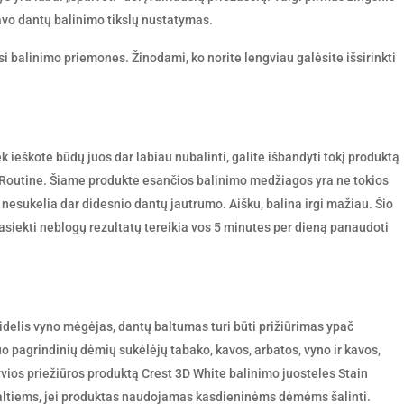
avo dantų balinimo tikslų nustatymas.
i balinimo priemones. Žinodami, ko norite lengviau galėsite išsirinkti
tiek ieškote būdų juos dar labiau nubalinti, galite išbandyti tokį produktą
 Routine. Šiame produkte esančios balinimo medžiagos yra ne tokios
 nesukelia dar didesnio dantų jautrumo. Aišku, balina irgi mažiau. Šio
asiekti neblogų rezultatų tereikia vos 5 minutes per dieną panaudoti
didelis vyno mėgėjas, dantų baltumas turi būti prižiūrimas ypač
 pagrindinių dėmių sukėlėjų tabako, kavos, arbatos, vyno ir kavos,
vios priežiūros produktą Crest 3D White balinimo juosteles Stain
 baltiems, jei produktas naudojamas kasdieninėms dėmėms šalinti.