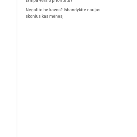
tampa verslo prioritetu?
Negalite be kavos? Išbandykite naujus
skonius kas mėnesį