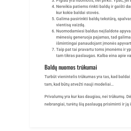
Pigiau yra nuomotis, nei pirkti. Ypač, j
Nereikia patiems rinkti baldų ir gaišti d
kur kokie baldai stovės.
Galima pasirinkti baldų tekstūrą, spalvas,
vientisą vaizdą.
Nuomodamiesi baldus neįšaldote apyvarti
mėnesių generuoja pajamas, tad galimas 
išmintingai panaudojant įmonės apyvartin
Taip pat tai pravartu toms įmonėms ir ypa
tam tikras paslaugas. Kalba eina apie val
Baldų nuomos trūkumai
Turbūt vienintelis trūkumas yra tas, kad baldai 
tam, kad būtų atvežti nauji modeliai…
Privalumų yra kur kas daugiau, nei trūkumų. Dė
nebrangiai, turėtų šią paslaugą prisiminti ir ją 