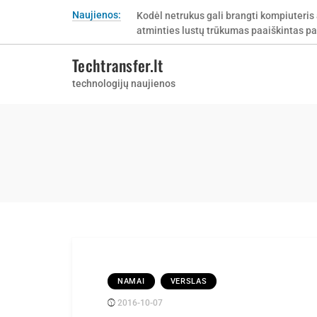
Skip
Naujienos:
Kodėl netrukus gali brangti kompiuteris 
to
atminties lustų trūkumas paaiškintas pa
content
Techtransfer.lt
technologijų naujienos
NAMAI
VERSLAS
2016-10-07
Posted
rasytojas