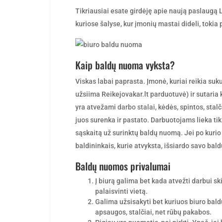
by
Tikriausiai esate girdėję apie naują paslaugą 
kuriose šalyse, kur įmonių mastai dideli, tokia
Kaip baldų nuoma vyksta?
Viskas labai paprasta. Įmonė, kuriai reikia suk
užsiima Reikejovakar.lt parduotuvė) ir sutaria k
yra atvežami
darbo stalai
, kėdės, spintos, sta
juos surenka ir pastato. Darbuotojams lieka tik
sąskaitą už surinktų baldų nuomą. Jei po kurio
baldininkais, kurie atvyksta, išsiardo savo baldu
Baldų nuomos privalumai
Į biurą galima bet kada atvežti darbui sk
palaisvinti vietą.
Galima užsisakyti bet kuriuos biuro baldu
apsaugos, stalčiai, net rūbų pakabos.