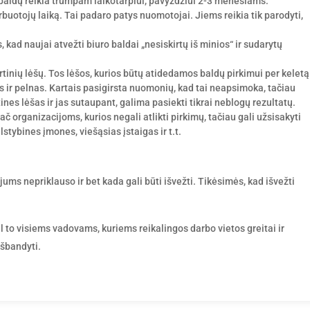
ei baldų reikia trumpam laikotarpiui, pavyzdžiui 2-3 mėnesiams.
arbuotojų laiką. Tai padaro patys nuomotojai. Jiems reikia tik parodyti,
 kad naujai atvežti biuro baldai „nesiskirtų iš minios“ ir sudarytų
nių lėšų. Tos lėšos, kurios būtų atidedamos baldų pirkimui per keletą
ir pelnas. Kartais pasigirsta nuomonių, kad tai neapsimoka, tačiau
es lėšas ir jas sutaupant, galima pasiekti tikrai neblogų rezultatų.
č organizacijoms, kurios negali atlikti pirkimų, tačiau gali užsisakyti
stybines įmones, viešąsias įstaigas ir t.t.
jums nepriklauso ir bet kada gali būti išvežti. Tikėsimės, kad išvežti
l to visiems vadovams, kuriems reikalingos darbo vietos greitai ir
išbandyti.