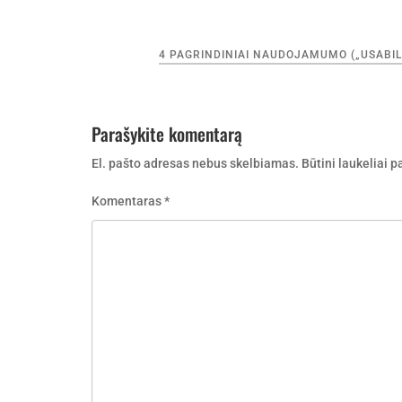
Navigacija
4 PAGRINDINIAI NAUDOJAMUMO („USABILIT
tarp
įrašų
Parašykite komentarą
El. pašto adresas nebus skelbiamas.
Būtini laukeliai 
Komentaras
*