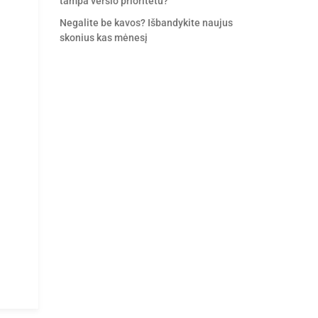
tampa verslo prioritetu?
Negalite be kavos? Išbandykite naujus
skonius kas mėnesį