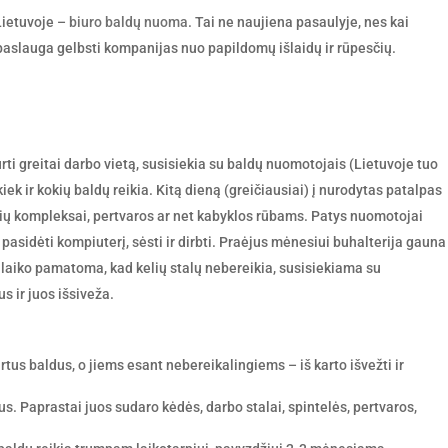
Lietuvoje –
biuro baldų nuoma
. Tai ne naujiena pasaulyje, nes kai
 paslauga gelbsti kompanijas nuo papildomų išlaidų ir rūpesčių.
urti greitai darbo vietą, susisiekia su baldų nuomotojais (Lietuvoje tuo
iek ir kokių baldų reikia. Kitą dieną (greičiausiai) į nurodytas patalpas
lčių kompleksai, pertvaros ar net kabyklos rūbams. Patys nuomotojai
 pasidėti kompiuterį, sėsti ir dirbti. Praėjus mėnesiui buhalterija gauna
 laiko pamatoma, kad kelių stalų nebereikia, susisiekiama su
s ir juos išsiveža.
irtus baldus, o jiems esant nebereikalingiems – iš karto išvežti ir
s. Paprastai juos sudaro kėdės, darbo stalai, spintelės, pertvaros,