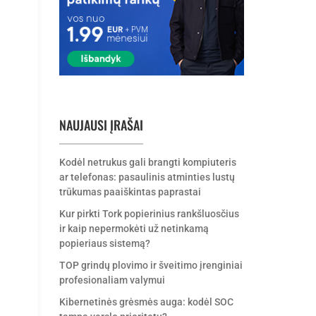
NAUJAUSI ĮRAŠAI
Kodėl netrukus gali brangti kompiuteris
ar telefonas: pasaulinis atminties lustų
trūkumas paaiškintas paprastai
Kur pirkti Tork popierinius rankšluosčius
ir kaip nepermokėti už netinkamą
popieriaus sistemą?
TOP grindų plovimo ir šveitimo įrenginiai
profesionaliam valymui
Kibernetinės grėsmės auga: kodėl SOC