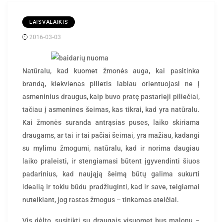
LAISVALAIKIS
2016-03-03
Posted
rasytojas
by
Natūralu, kad kuomet žmonės auga, kai pasitinka
brandą, kiekvienas pilietis labiau orientuojasi ne į
asmeninius draugus, kaip buvo pratę pastarieji piliečiai,
tačiau į asmenines šeimas, kas tikrai, kad yra natūralu.
Kai žmonės suranda antrąsias puses, laiko skiriama
draugams, ar tai ir tai pačiai šeimai, yra mažiau, kadangi
su mylimu žmogumi, natūralu, kad ir norima daugiau
laiko praleisti, ir stengiamasi būtent įgyvendinti šiuos
padarinius, kad naująją šeimą būtų galima sukurti
idealią ir tokiu būdu pradžiuginti, kad ir save, teigiamai
nuteikiant, jog rastas žmogus – tinkamas ateičiai.
Vis dėlto, susitikti su draugais visuomet bus malonu –