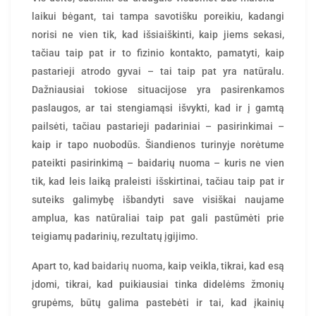
laikui bėgant, tai tampa savotišku poreikiu, kadangi
norisi ne vien tik, kad išsiaiškinti, kaip jiems sekasi,
tačiau taip pat ir to fizinio kontakto, pamatyti, kaip
pastarieji atrodo gyvai – tai taip pat yra natūralu.
Dažniausiai tokiose situacijose yra pasirenkamos
paslaugos, ar tai stengiamąsi išvykti, kad ir į gamtą
pailsėti, tačiau pastarieji padariniai – pasirinkimai –
kaip ir tapo nuobodūs. Šiandienos turinyje norėtume
pateikti pasirinkimą – baidarių nuoma – kuris ne vien
tik, kad leis laiką praleisti išskirtinai, tačiau taip pat ir
suteiks galimybę išbandyti save visiškai naujame
amplua, kas natūraliai taip pat gali pastūmėti prie
teigiamų padarinių, rezultatų įgijimo.
Apart to, kad
baidarių nuoma
, kaip veikla, tikrai, kad esą
įdomi, tikrai, kad puikiausiai tinka didelėms žmonių
grupėms, būtų galima pastebėti ir tai, kad įkainių