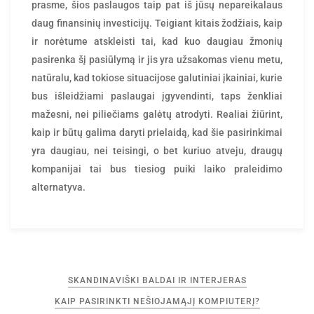
prasme, šios paslaugos taip pat iš jūsų nepareikalaus
daug finansinių investicijų. Teigiant kitais žodžiais, kaip
ir norėtume atskleisti tai, kad kuo daugiau žmonių
pasirenka šį pasiūlymą ir jis yra užsakomas vienu metu,
natūralu, kad tokiose situacijose galutiniai įkainiai, kurie
bus išleidžiami paslaugai įgyvendinti, taps ženkliai
mažesni, nei piliečiams galėtų atrodyti. Realiai žiūrint,
kaip ir būtų galima daryti prielaidą, kad šie pasirinkimai
yra daugiau, nei teisingi, o bet kuriuo atveju, draugų
kompanijai tai bus tiesiog puiki laiko praleidimo
alternatyva.
Navigacija
SKANDINAVIŠKI BALDAI IR INTERJERAS
tarp
KAIP PASIRINKTI NEŠIOJAMĄJĮ KOMPIUTERĮ?