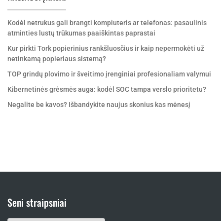
Kodėl netrukus gali brangti kompiuteris ar telefonas: pasaulinis
atminties lustų trūkumas paaiškintas paprastai
Kur pirkti Tork popierinius rankšluosčius ir kaip nepermokėti už
netinkamą popieriaus sistemą?
TOP grindų plovimo ir šveitimo įrenginiai profesionaliam valymui
Kibernetinės grėsmės auga: kodėl SOC tampa verslo prioritetu?
Negalite be kavos? Išbandykite naujus skonius kas mėnesį
Seni straipsniai