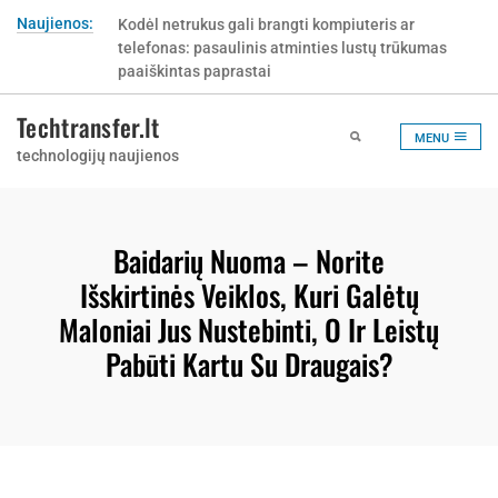
Skip
Naujienos:
Kodėl netrukus gali brangti kompiuteris ar
to
telefonas: pasaulinis atminties lustų trūkumas
content
paaiškintas paprastai
Techtransfer.lt
MENU
technologijų naujienos
Baidarių Nuoma – Norite
Išskirtinės Veiklos, Kuri Galėtų
Maloniai Jus Nustebinti, O Ir Leistų
Pabūti Kartu Su Draugais?