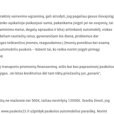
aktinį vairavimo egzaminą, gali atrodyti, jog pagaliau gavus išsvajotąj
banko sąskaitoje puikuojasi suma, pakankama įsigyti jei ne svajonių, tai
minimo metai, degalų sąnaudos ir kita) atitinkantį automobilį, viskas
dideliam tautiečių ratus, gyvenančiam šia diena, problemos dar
augas teikiančios įmonės, reaguodamos į žmonių poreikius bei esamą
utomobilio paskola
– būtent tai, ko reikia norint įsigyti pirmąjį
nę.
i į transporto priemonių finansavimą, siūlo kur kas paprastesnį paskolos
as. Jei kitas kreditorius dėl tam tiktų priežasčių jus „pavarė“,
būtų ne mažesnė nei 500€, tačiau neviršytų 12000€. Svarbu žinoti, jog
e
www.paskola23.lt
užpildyk paskolos automobiliui paraišką. Norint