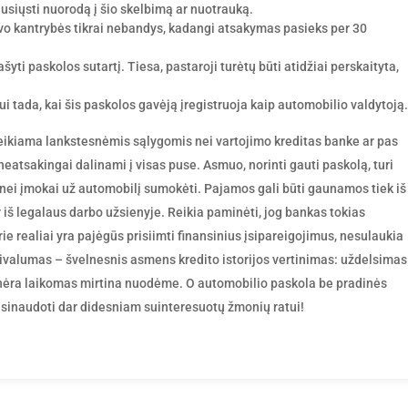
nusiųsti nuorodą į šio skelbimą ar nuotrauką.
vo kantrybės tikrai nebandys, kadangi atsakymas pasieks per 30
ti paskolos sutartį. Tiesa, pastaroji turėtų būti atidžiai perskaityta,
 tada, kai šis paskolos gavėją įregistruoja kaip automobilio valdytoją.
teikiama lankstesnėmis sąlygomis nei vartojimo kreditas banke ar pas
i neatsakingai dalinami į visas puse. Asmuo, norinti gauti paskolą, turi
nei įmokai už automobilį sumokėti. Pajamos gali būti gaunamos tiek iš
ir iš legalaus darbo užsienyje. Reikia paminėti, jog bankas tokias
ie realiai yra pajėgūs prisiimti finansinius įsipareigojimus, nesulaukia
ivalumas – švelnesnis asmens kredito istorijos vertinimas: uždelsimas
 nėra laikomas mirtina nuodėme. O automobilio paskola be pradinės
asinaudoti dar didesniam suinteresuotų žmonių ratui!