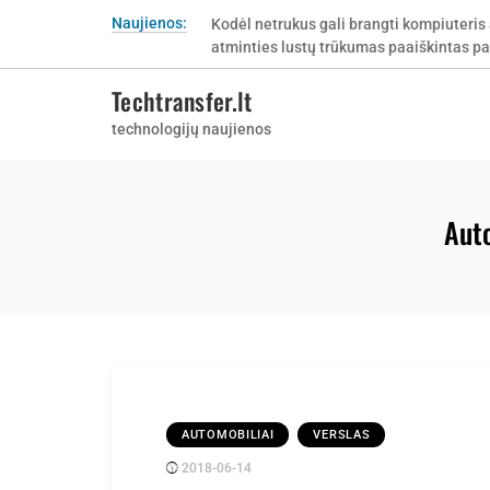
Skip
Naujienos:
Kodėl netrukus gali brangti kompiuteris 
to
atminties lustų trūkumas paaiškintas pa
content
Techtransfer.lt
technologijų naujienos
Auto
AUTOMOBILIAI
VERSLAS
2018-06-14
Posted
rasytojas