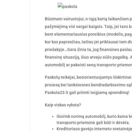
by
Būsimam vairuotojui, n-tąją kartą laikančiam pr
pažymėjimą visi vargai baigsis. Taip, jei tavo 
bent elementariausius poreikius (modelis, paga
kur kas paprasčiau, tačiau jei priklausai tam 
priešakyje…Gera žinia ta, jog finansines pasl
finansinę situaciją, šiuo atveju siūlo pagalbą.
A
automobilį ar pakeisti seną transporto priemo
Paskolų teikėjai, besiorientuojantys išskirtina
procesą bei lankstesnes bendradarbiavimo sąlyg
Paskola23.lt gali priimti teigiamą sprendimą!
Kaip viskas vyksta?
Išsirink norimą automobilį, kurio kaina 
transporto priemonė gali būti ir dėvėta.
Kreditoriaus gavėjo interneto svetainėj