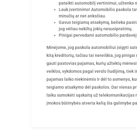
pateikti automobilį vertinimui, užtenka 
Lauk įvertinimo! Automobilio paskola ta
minučių ar net anksčiau.
Gavus teigiamą atsakymą, belieka pasirašy
jog vėliau nekiltų jokių nesusipratimų.
Pinigai pervedami automobilio pardavėjui
Minėjome, jog paskola automobiliui įsigyti su
kitą kreditorių, tačiau tai nereiškia, jog piniga
gauti pastovias pajamas, kurių užtektų mėnesi
veiklos, vykdomos pagal verslo liudijimą, tiek 
pajamas laiko niekinėmis ir dėl to asmenys, kur
teigiamo atsakymo dėl paskolos. Dar vienas pr
laiku sumokėti sąskaitą už telekomunikacijas
įmokos būtinybės atveria kelią šia galimybe p