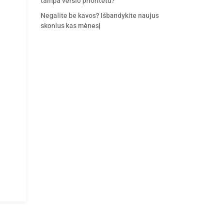
tampa verslo prioritetu?
Negalite be kavos? Išbandykite naujus
skonius kas mėnesį