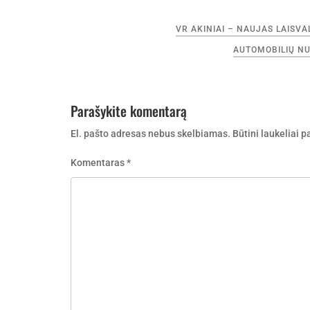
Navigacija
VR AKINIAI – NAUJAS LAISV
tarp
AUTOMOBILIŲ NUO
įrašų
Parašykite komentarą
El. pašto adresas nebus skelbiamas.
Būtini laukeliai 
Komentaras
*