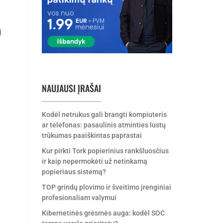
į
NAUJAUSI ĮRAŠAI
Kodėl netrukus gali brangti kompiuteris
ar telefonas: pasaulinis atminties lustų
trūkumas paaiškintas paprastai
Kur pirkti Tork popierinius rankšluosčius
ir kaip nepermokėti už netinkamą
popieriaus sistemą?
TOP grindų plovimo ir šveitimo įrenginiai
profesionaliam valymui
Kibernetinės grėsmės auga: kodėl SOC