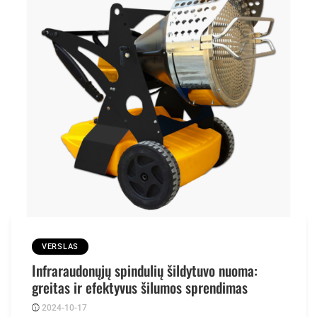
VERSLAS
Infraraudonųjų spindulių šildytuvo nuoma:
greitas ir efektyvus šilumos sprendimas
2024-10-17
Posted
rasytojas