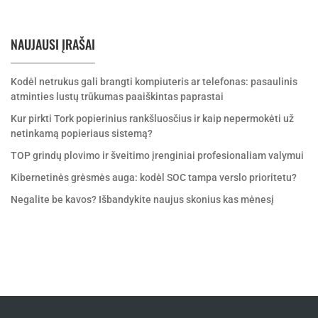
NAUJAUSI ĮRAŠAI
Kodėl netrukus gali brangti kompiuteris ar telefonas: pasaulinis
atminties lustų trūkumas paaiškintas paprastai
Kur pirkti Tork popierinius rankšluosčius ir kaip nepermokėti už
netinkamą popieriaus sistemą?
TOP grindų plovimo ir šveitimo įrenginiai profesionaliam valymui
Kibernetinės grėsmės auga: kodėl SOC tampa verslo prioritetu?
Negalite be kavos? Išbandykite naujus skonius kas mėnesį