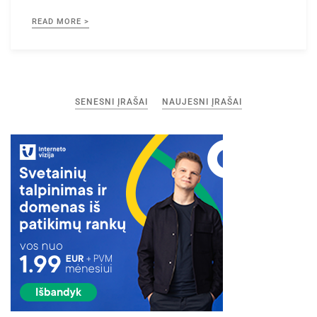
READ MORE >
Navigacija
SENESNI ĮRAŠAI
NAUJESNI ĮRAŠAI
tarp
įrašų