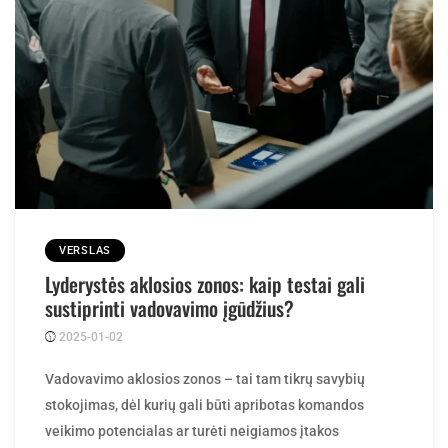
VERSLAS
Lyderystės aklosios zonos: kaip testai gali
sustiprinti vadovavimo įgūdžius?
2025-01-02
Posted
rasytojas
by
Vadovavimo aklosios zonos – tai tam tikrų savybių
stokojimas, dėl kurių gali būti apribotas komandos
veikimo potencialas ar turėti neigiamos įtakos
bendriems rezultatams. Šios aklosios zonos dažnai