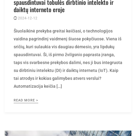
daiktų interneto eroje
2024-12-12
Posted
rasytojas
by
Šiuolaikinė prekyba greitai keičiasi, o technologijos
vaidina pagrindinį vaidmenį šiuose pokyčiuose. Viena iš
sričių, kuri sulaukia vis daugiau dėmesio, yra lipdukų
spausdintuvai. Ši, iš pirmo žvilgsnio paprasta įranga,
taps vis svarbesne prekybos dalimi, nes ji bus integruota
su dirbtiniu intelektu (DI) ir daiktų internetu (IoT). Kaip
tai atrodys ir kokias galimybes atvers verslui?
Automatizacija keičia […]
READ MORE >