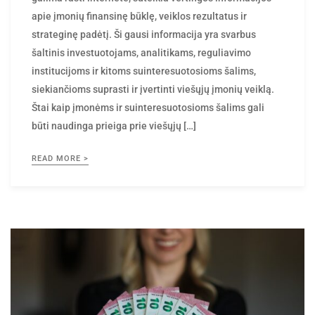
apie įmonių finansinę būklę, veiklos rezultatus ir
strateginę padėtį. Ši gausi informacija yra svarbus
šaltinis investuotojams, analitikams, reguliavimo
institucijoms ir kitoms suinteresuotosioms šalims,
siekiančioms suprasti ir įvertinti viešųjų įmonių veiklą.
Štai kaip įmonėms ir suinteresuotosioms šalims gali
būti naudinga prieiga prie viešųjų […]
READ MORE >