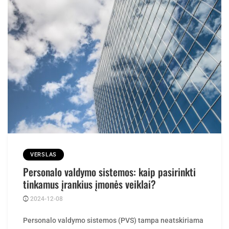
VERSLAS
Personalo valdymo sistemos: kaip pasirinkti
tinkamus įrankius įmonės veiklai?
2024-12-08
Posted
ContentMarketing
by
Personalo valdymo sistemos (PVS) tampa neatskiriama
šiuolaikinių įmonių dalimi, padedančia efektyviau