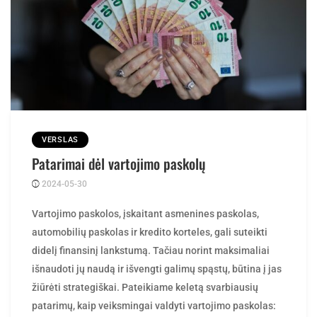
VERSLAS
Patarimai dėl vartojimo paskolų
2024-05-30
Posted
ContentMarketing
by
Vartojimo paskolos, įskaitant asmenines paskolas,
automobilių paskolas ir kredito korteles, gali suteikti
didelį finansinį lankstumą. Tačiau norint maksimaliai
išnaudoti jų naudą ir išvengti galimų spąstų, būtina į jas
žiūrėti strategiškai. Pateikiame keletą svarbiausių
patarimų, kaip veiksmingai valdyti vartojimo paskolas: