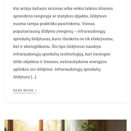
by
Kai artėja šaltasis sezonas arba reikia laikino šilumos
sprendimo renginyje ar statybos objekte, šildytuvo
nuoma tampa praktišku pasirinkimu. Vienas
populiariausių šildymo įrenginių – infraraudonųjų
spindulių šildytuvas, kuris išsiskiria ne tik efektyvumu,
bet ir ekologiškumu. Šio tipo šildytuvai naudoja
infraraudonųjų spindulių technologiją, kuri tiesiogiai
šildo objektus ir žmones, nešvaistydama energijos
aplinkos oro šildymui. Infraraudonųjų spindulių
šildytuvo […]
READ MORE >