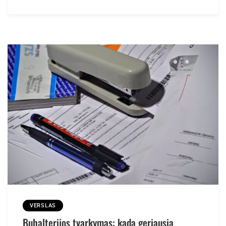
VERSLAS
Buhalterijos tvarkymas: kada geriausia
naudotis buhalterinės apskaitos paslaugomis