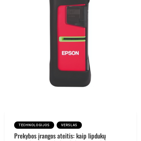
TECHNOLOGIJOS
VERSLAS
Prekybos įrangos ateitis: kaip lipdukų
spausdintuvai tobulės dirbtinio intelekto ir