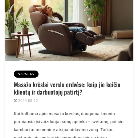
VERSLAS
Masažo krėslai verslo erdvėse: kaip jie keičia
klientų ir darbuotojų patirtį?
2024-08-12
Posted
ContentMarketing
by
Kai kalbama apie masažo krėslus, dauguma žmonių
pirmiausia įsivaizduoja namų aplinką – svetainę, poilsio
kambarį ar asmeninę atsipalaidavimo zoną. Tačiau
pastaraisiais metais šie sprendimai vis dažniau