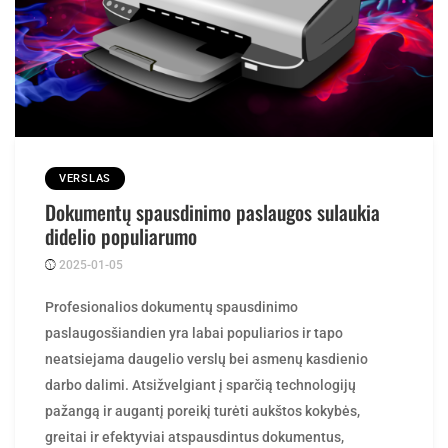
VERSLAS
Dokumentų spausdinimo paslaugos sulaukia
didelio populiarumo
2025-01-05
Posted
ContentMarketing
by
Profesionalios dokumentų spausdinimo
paslaugosšiandien yra labai populiarios ir tapo
neatsiejama daugelio verslų bei asmenų kasdienio
darbo dalimi. Atsižvelgiant į sparčią technologijų
pažangą ir augantį poreikį turėti aukštos kokybės,
greitai ir efektyviai atspausdintus dokumentus,
profesionalios spausdinimo paslaugos siūlo išskirtinę