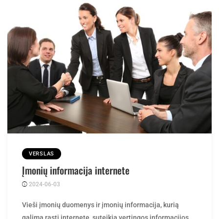
VERSLAS
Įmonių informacija internete
2024-06-03
Posted
ContentMarketing
by
Vieši įmonių duomenys ir įmonių informacija, kurią
galima rasti internete, suteikia vertingos informacijos