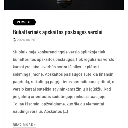
VERSLAS
Buhalterinės apskaitos paslaugos verslui
2024-06-20
Posted
ContentMarketing
by
Šiuolaikinėje konkurencingoje verslo aplinkoje tiek
buhalterinės apskaitos paslaugos, tiek reguliarūs verslo
kursai yra labai svarbūs norint išlaikyti ir plėtoti
sėkmingą įmonę. Apskaitos paslaugos suteikia finansinį
pagrindą, reikalingą pagrįstiems sprendimams priimti, o
verslo kursai suteikia savininkams žinių ir įgūdžių, kad
jie galėtų orientuotis sudėtingoje rinkos situacijoje.
Toliau išsamiai apžvelgiame, kuo šie du elementai
naudingi verslui. Apskaitos […]
READ MORE >