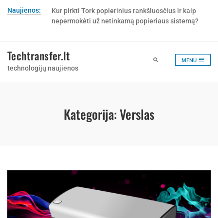
Skip
Naujienos:
Kur pirkti Tork popierinius rankšluosčius ir kaip
to
nepermokėti už netinkamą popieriaus sistemą?
content
Techtransfer.lt
MENU
technologijų naujienos
Kategorija:
Verslas