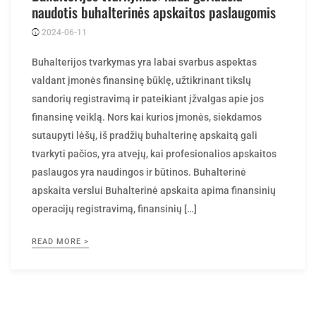
2024-06-11
Posted
ContentMarketing
by
Buhalterijos tvarkymas yra labai svarbus aspektas
valdant įmonės finansinę būklę, užtikrinant tikslų
sandorių registravimą ir pateikiant įžvalgas apie jos
finansinę veiklą. Nors kai kurios įmonės, siekdamos
sutaupyti lėšų, iš pradžių buhalterinę apskaitą gali
tvarkyti pačios, yra atvejų, kai profesionalios apskaitos
paslaugos yra naudingos ir būtinos. Buhalterinė
apskaita verslui Buhalterinė apskaita apima finansinių
operacijų registravimą, finansinių […]
READ MORE >