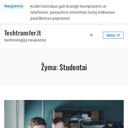
Skip
Naujienos:
Kodėl netrukus gali brangti kompiuteris ar
to
telefonas: pasaulinis atminties lustų trūkumas
content
paaiškintas paprastai
Techtransfer.lt
MENU
technologijų naujienos
Žyma:
Studentai