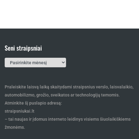
Seni straipsniai
Seni
straipsniai
Praleiskite laisvą laiką skaitydami straipsnius verslo, laisvalaikio,
automobilizmo, grožio, sveikatos ar technologijų temomis.
Atminkite šį puslapio adresą:
straipsniukai.lt
– tai naujas ir įdomus interneto leidinys visiems šiuolaikiškiems
žmonėms.