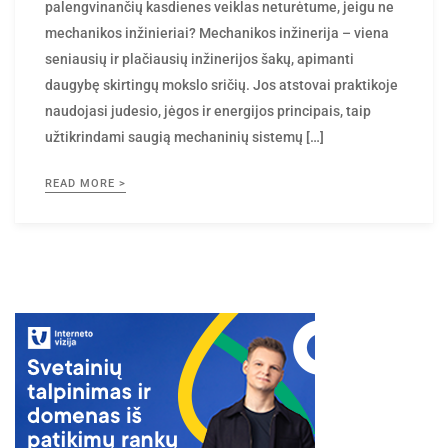
palengvinančių kasdienes veiklas neturėtume, jeigu ne
mechanikos inžinieriai? Mechanikos inžinerija – viena
seniausių ir plačiausių inžinerijos šakų, apimanti
daugybę skirtingų mokslo sričių. Jos atstovai praktikoje
naudojasi judesio, jėgos ir energijos principais, taip
užtikrindami saugią mechaninių sistemų […]
READ MORE >