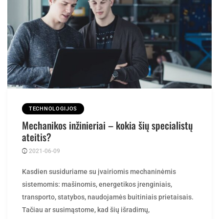
TECHNOLOGIJOS
Mechanikos inžinieriai – kokia šių specialistų
ateitis?
2021-06-09
Posted
rasytojas
by
Kasdien susiduriame su įvairiomis mechaninėmis
sistemomis: mašinomis, energetikos įrenginiais,
transporto, statybos, naudojamės buitiniais prietaisais.
Tačiau ar susimąstome, kad šių išradimų,