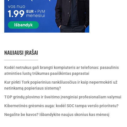
NAUJAUSI ĮRAŠAI
Kodėl netrukus gali brangti kompiuteris ar telefonas: pasaulinis
atminties lustų trūkumas paaiškintas paprastai
Kur pirkti Tork popierinius rankšluosčius ir kaip nepermokėti už
netinkamą popieriaus sistemą?
TOP grindų plovimo ir šveitimo įrenginiai profesionaliam valymui
Kibernetinės grėsmės auga: kodėl SOC tampa verslo prioritetu?
Negalite be kavos? Išbandykite naujus skonius kas mėnesį