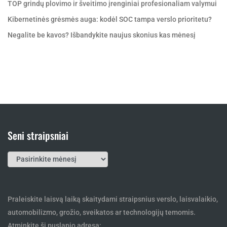
TOP grindų plovimo ir šveitimo įrenginiai profesionaliam valymui
Kibernetinės grėsmės auga: kodėl SOC tampa verslo prioritetu?
Negalite be kavos? Išbandykite naujus skonius kas mėnesį
Seni straipsniai
Seni
straipsniai
Praleiskite laisvą laiką skaitydami straipsnius verslo, laisvalaikio,
automobilizmo, grožio, sveikatos ar technologijų temomis.
Atminkite šį puslapio adresą: