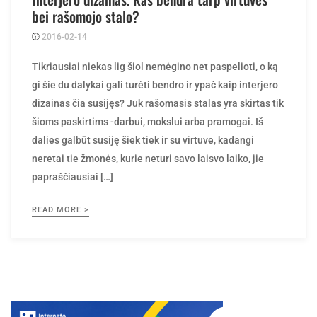
bei rašomojo stalo?
2016-02-14
Posted
rasytojas
by
Tikriausiai niekas lig šiol nemėgino net paspelioti, o ką
gi šie du dalykai gali turėti bendro ir ypač kaip interjero
dizainas čia susijęs? Juk rašomasis stalas yra skirtas tik
šioms paskirtims -darbui, mokslui arba pramogai. Iš
dalies galbūt susiję šiek tiek ir su virtuve, kadangi
neretai tie žmonės, kurie neturi savo laisvo laiko, jie
papraščiausiai […]
READ MORE >