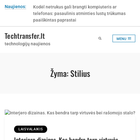
Skip
Naujienos:
Kodėl netrukus gali brangti kompiuteris ar
to
telefonas: pasaulinis atminties lustų trūkumas
content
paaiškintas paprastai
Techtransfer.lt
MENU
technologijų naujienos
Žyma:
Stilius
LAISVALAIKIS
Interjero dizainas. Kas bendra tarp virtuvės