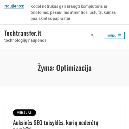
Skip
Naujienos:
Kodėl netrukus gali brangti kompiuteris ar
to
telefonas: pasaulinis atminties lustų trūkumas
content
paaiškintas paprastai
Techtransfer.lt
MENU
technologijų naujienos
Žyma:
Optimizacija
VERSLAS
Auksinės SEO taisyklės, kurių nederėtų