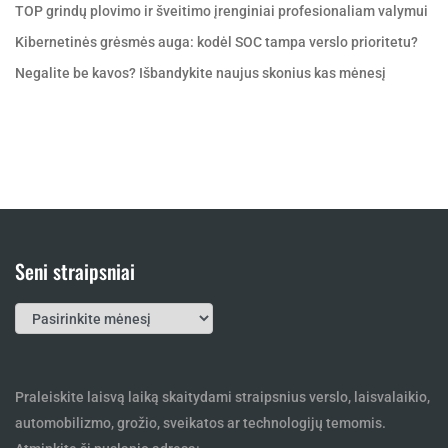
TOP grindų plovimo ir šveitimo įrenginiai profesionaliam valymui
Kibernetinės grėsmės auga: kodėl SOC tampa verslo prioritetu?
Negalite be kavos? Išbandykite naujus skonius kas mėnesį
Seni straipsniai
Seni
straipsniai
Praleiskite laisvą laiką skaitydami straipsnius verslo, laisvalaikio,
automobilizmo, grožio, sveikatos ar technologijų temomis.