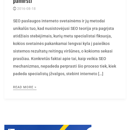
pamiršti
2016-08-18
Posted
rasytojas
by
SEO paslaugos interneto svetainėms ir jų metodai
unikalūs tuo, kad nusistovėjusi SEO teorija yra pagrįsta
atidžiais stebėjimais, kurių metu specialistai fiksuoja,
kokios svetainės pakankamai lengvai kyla į paieškos
sistemos rezultatų reitingų viršūnes, o kokioms sekasi
prasčiau. Konkretūs faktai apie tai, kaip veikia SEO
mechanizmas, nepadeda perprasti šio proceso tiek, kiek
padeda specialistų įžvalgos, stebint interneto […]
READ MORE >