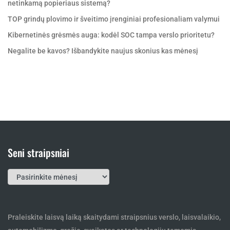
netinkamą popieriaus sistemą?
TOP grindų plovimo ir šveitimo įrenginiai profesionaliam valymui
Kibernetinės grėsmės auga: kodėl SOC tampa verslo prioritetu?
Negalite be kavos? Išbandykite naujus skonius kas mėnesį
Seni straipsniai
Seni
straipsniai
Praleiskite laisvą laiką skaitydami straipsnius verslo, laisvalaikio,