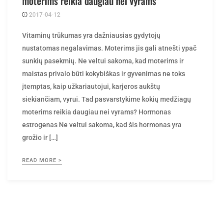
moterims reikia daugiau nei vyrams
2017-04-12
Posted
rasytojas
by
Vitaminų trūkumas yra dažniausias gydytojų
nustatomas negalavimas. Moterims jis gali atnešti ypač
sunkių pasekmių. Ne veltui sakoma, kad moterims ir
maistas privalo būti kokybiškas ir gyvenimas ne toks
įtemptas, kaip užkariautojui, karjeros aukštų
siekiančiam, vyrui. Tad pasvarstykime kokių medžiagų
moterims reikia daugiau nei vyrams? Hormonas
estrogenas Ne veltui sakoma, kad šis hormonas yra
grožio ir […]
READ MORE >