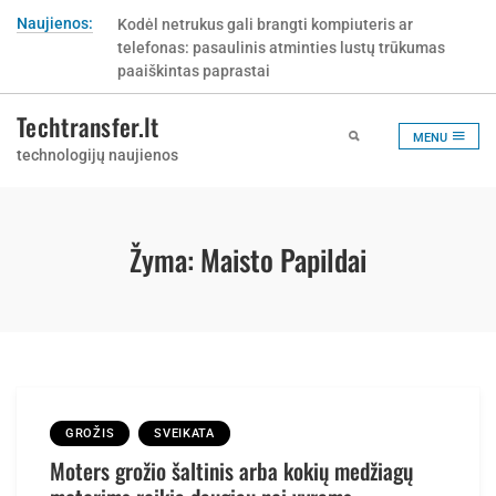
Skip
Naujienos:
Kodėl netrukus gali brangti kompiuteris ar
to
telefonas: pasaulinis atminties lustų trūkumas
content
paaiškintas paprastai
Techtransfer.lt
MENU
technologijų naujienos
Žyma:
Maisto Papildai
GROŽIS
SVEIKATA
Moters grožio šaltinis arba kokių medžiagų