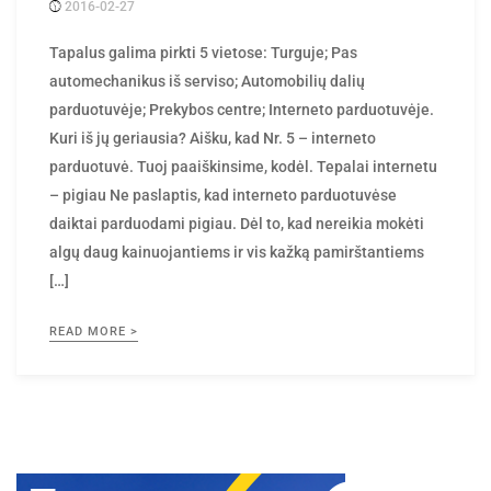
2016-02-27
Posted
rasytojas
by
Tapalus galima pirkti 5 vietose: Turguje; Pas
automechanikus iš serviso; Automobilių dalių
parduotuvėje; Prekybos centre; Interneto parduotuvėje.
Kuri iš jų geriausia? Aišku, kad Nr. 5 – interneto
parduotuvė. Tuoj paaiškinsime, kodėl. Tepalai internetu
– pigiau Ne paslaptis, kad interneto parduotuvėse
daiktai parduodami pigiau. Dėl to, kad nereikia mokėti
algų daug kainuojantiems ir vis kažką pamirštantiems
[…]
READ MORE >