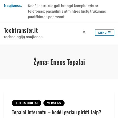
Skip
Naujienos:
Kodėl netrukus gali brangti kompiuteris ar
to
telefonas: pasaulinis atminties lustų trūkumas
content
paaiškintas paprastai
Techtransfer.lt
MENU
technologijų naujienos
Žyma:
Eneos Tepalai
AUTOMOBILIAI
VERSLAS
Tepalai internetu – kodėl geriau pirkti taip?