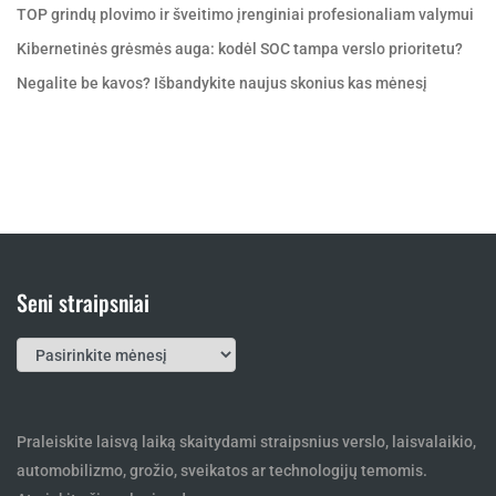
TOP grindų plovimo ir šveitimo įrenginiai profesionaliam valymui
Kibernetinės grėsmės auga: kodėl SOC tampa verslo prioritetu?
Negalite be kavos? Išbandykite naujus skonius kas mėnesį
Seni straipsniai
Seni
straipsniai
Praleiskite laisvą laiką skaitydami straipsnius verslo, laisvalaikio,
automobilizmo, grožio, sveikatos ar technologijų temomis.