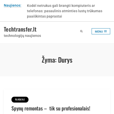
Skip
Naujienos:
Kodėl netrukus gali brangti kompiuteris ar
to
telefonas: pasaulinis atminties lustų trūkumas
content
paaiškintas paprastai
Techtransfer.lt
MENU
technologijų naujienos
Žyma:
Durys
NAMAI
Spynų remontas – tik su profesionalais!