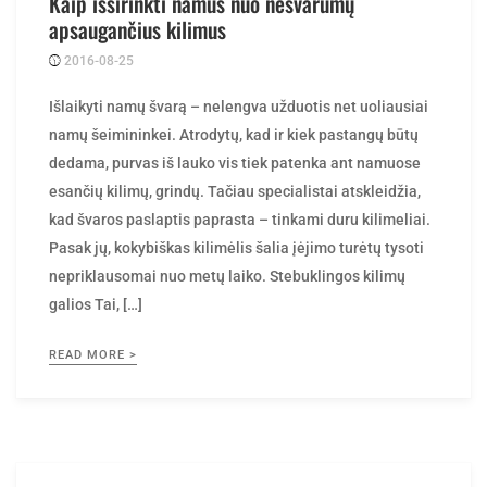
Kaip išsirinkti namus nuo nešvarumų
apsaugančius kilimus
2016-08-25
Posted
rasytojas
by
Išlaikyti namų švarą – nelengva užduotis net uoliausiai
namų šeimininkei. Atrodytų, kad ir kiek pastangų būtų
dedama, purvas iš lauko vis tiek patenka ant namuose
esančių kilimų, grindų. Tačiau specialistai atskleidžia,
kad švaros paslaptis paprasta – tinkami duru kilimeliai.
Pasak jų, kokybiškas kilimėlis šalia įėjimo turėtų tysoti
nepriklausomai nuo metų laiko. Stebuklingos kilimų
galios Tai, […]
READ MORE >