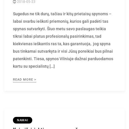
2018-05-23
Posted
rasytojas
by
Sugedus ne tik durų, tačiau ir kitų prietaisų spynoms –
labai svarbu ieškoti priemonių, kurios gali padėti tas
spynas sutvarkyti. Šiuo metu savo paslaugas teikia
tikrai labai platus profesionalų pasirinkimas, tad
kiekvienas ieškantis ras ta, kas garantuoja, jog spyna
bus tinkamai sutvarkyta ir visi Jūsų poreikiai bus pilnai
patenkinti. Tiesa, spynos Vilniuje dažnai parduodamos
kartu su specialistų […]
READ MORE >
NAMAI