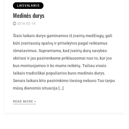
LAISVALAIKIS
Medinės durys
2016-02-14
Posted
rasytojas
by
Šiais laikais durys gaminamos iš įvairių medžiagų, gali
būti įvairiausių spalvų ir pritaikytos pagal reikiamus
išmatavimus. Suprantama, kad įvairių durų savybės
skiriasi ir jas pasirenkame priklausomai nuo to, kur jos
bus montuojamos ir ko mums reikėtų. Tačiau visais
laikais tradiciškai populiarios buvo medinės durys.
Senais laikais kito pasirinkimo tiesiog nebuvo Tuo tarpu
mūsų dienomis situacija […]
READ MORE >