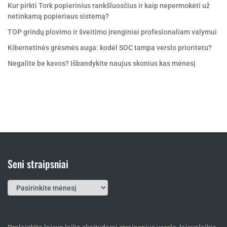
Kur pirkti Tork popierinius rankšluosčius ir kaip nepermokėti už
netinkamą popieriaus sistemą?
TOP grindų plovimo ir šveitimo įrenginiai profesionaliam valymui
Kibernetinės grėsmės auga: kodėl SOC tampa verslo prioritetu?
Negalite be kavos? Išbandykite naujus skonius kas mėnesį
Seni straipsniai
Seni
straipsniai