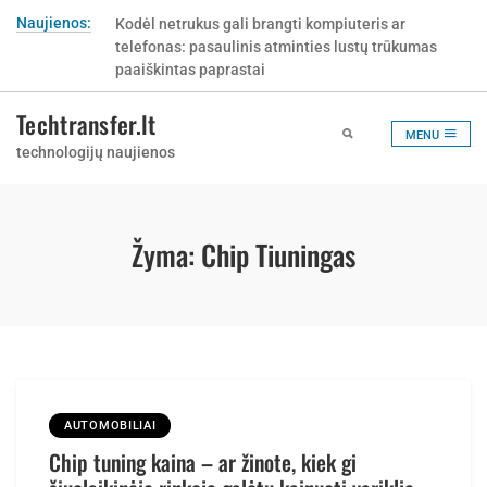
Skip
Naujienos:
Kodėl netrukus gali brangti kompiuteris ar
to
telefonas: pasaulinis atminties lustų trūkumas
content
paaiškintas paprastai
Techtransfer.lt
MENU
technologijų naujienos
Žyma:
Chip Tiuningas
AUTOMOBILIAI
Chip tuning kaina – ar žinote, kiek gi