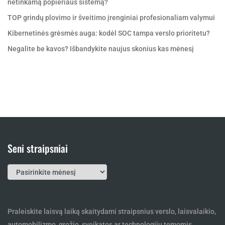
netinkamą popieriaus sistemą?
TOP grindų plovimo ir šveitimo įrenginiai profesionaliam valymui
Kibernetinės grėsmės auga: kodėl SOC tampa verslo prioritetu?
Negalite be kavos? Išbandykite naujus skonius kas mėnesį
Seni straipsniai
Seni
straipsniai
Praleiskite laisvą laiką skaitydami straipsnius verslo, laisvalaikio,
automobilizmo, grožio, sveikatos ar technologijų temomis.