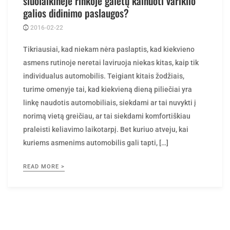
šiuolaikinėje rinkoje galėtų kainuoti variklio
galios didinimo paslaugos?
2016-02-22
Posted
rasytojas
by
Tikriausiai, kad niekam nėra paslaptis, kad kiekvieno
asmens rutinoje neretai laviruoja niekas kitas, kaip tik
individualus automobilis. Teigiant kitais žodžiais,
turime omenyje tai, kad kiekvieną dieną piliečiai yra
linkę naudotis automobiliais, siekdami ar tai nuvykti į
norimą vietą greičiau, ar tai siekdami komfortiškiau
praleisti keliavimo laikotarpį. Bet kuriuo atveju, kai
kuriems asmenims automobilis gali tapti, […]
READ MORE >