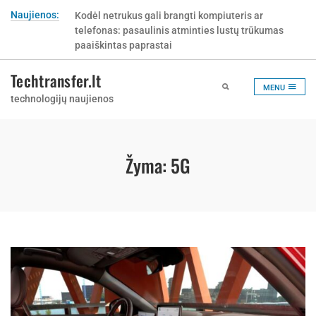
Skip
Naujienos:
Kodėl netrukus gali brangti kompiuteris ar
to
telefonas: pasaulinis atminties lustų trūkumas
content
paaiškintas paprastai
Techtransfer.lt
MENU
technologijų naujienos
Žyma:
5G