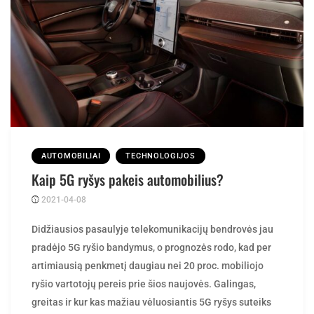
AUTOMOBILIAI
TECHNOLOGIJOS
Kaip 5G ryšys pakeis automobilius?
2021-04-08
Posted
rasytojas
by
Didžiausios pasaulyje telekomunikacijų bendrovės jau
pradėjo 5G ryšio bandymus, o prognozės rodo, kad per
artimiausią penkmetį daugiau nei 20 proc. mobiliojo
ryšio vartotojų pereis prie šios naujovės. Galingas,
greitas ir kur kas mažiau vėluosiantis 5G ryšys suteiks