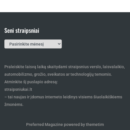
Seni straipsniai
Seni
straipsniai
Praleiskite laisvą laiką skaitydami straipsnius verslo, laisvalaikio,
automobilizmo, grožio, sveikatos ar technologijų temomis.
Atminkite šį puslapio adresą:
straipsniukai.lt
– tai naujas ir įdomus interneto leidinys visiems šiuolaikiškiems
žmonėms.
Preferred Magazine powered by themetim