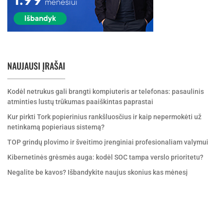
NAUJAUSI ĮRAŠAI
Kodėl netrukus gali brangti kompiuteris ar telefonas: pasaulinis
atminties lustų trūkumas paaiškintas paprastai
Kur pirkti Tork popierinius rankšluosčius ir kaip nepermokėti už
netinkamą popieriaus sistemą?
TOP grindų plovimo ir šveitimo įrenginiai profesionaliam valymui
Kibernetinės grėsmės auga: kodėl SOC tampa verslo prioritetu?
Negalite be kavos? Išbandykite naujus skonius kas mėnesį