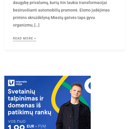
daugybę privalumų, kurių itin laukia transformacijai
besiruošianti automobilių pramonė. Eismo judėjimas
primins skruzdėlyną Miestų gatvės taps gyvu
organizmu, […]
READ MORE >